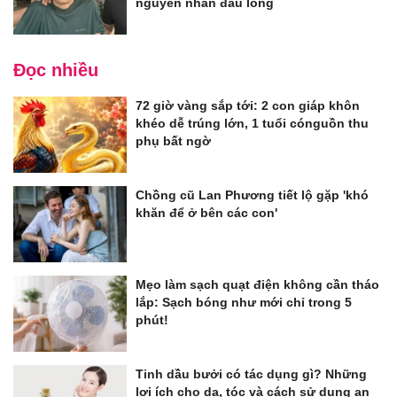
nguyên nhân đau lòng
Đọc nhiều
72 giờ vàng sắp tới: 2 con giáp khôn
khéo dễ trúng lớn, 1 tuổi cónguồn thu
phụ bất ngờ
Chồng cũ Lan Phương tiết lộ gặp 'khó
khăn để ở bên các con'
Mẹo làm sạch quạt điện không cần tháo
lắp: Sạch bóng như mới chỉ trong 5
phút!
Tinh dầu bưởi có tác dụng gì? Những
lợi ích cho da, tóc và cách sử dụng an