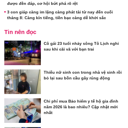
được đền đáp, cơ hội bứt phá rõ rệt
3 con giáp càng im lặng càng phát tài từ nay đến cuối
tháng 8: Càng kín tiếng, tiền bạc càng dễ khởi sắc
Tin nên đọc
Cô gái 23 tuổi nhảy sông Tô Lịch nghi
sau khi cãi vã với bạn trai
Thiếu nữ sinh con trong nhà vệ sinh rồi
bỏ lại sau bồn cầu gây rúng động
Chi phí mua Bảo hiểm y tế hộ gia đình
năm 2026 là bao nhiêu? Cập nhật mới
nhất