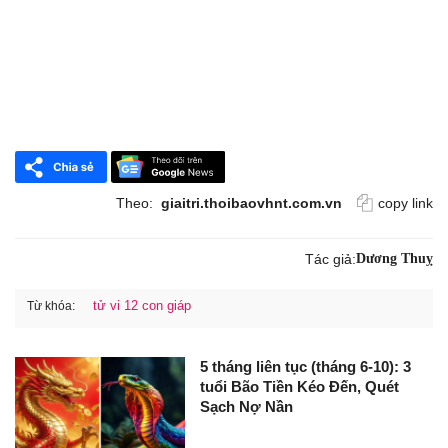
Theo:
giaitri.thoibaovhnt.com.vn
copy link
Tác giả:
Dương Thuỵ
tử vi 12 con giáp
Từ khóa:
5 tháng liên tục (tháng 6-10): 3
tuổi Bão Tiền Kéo Đến, Quét
Sạch Nợ Nần