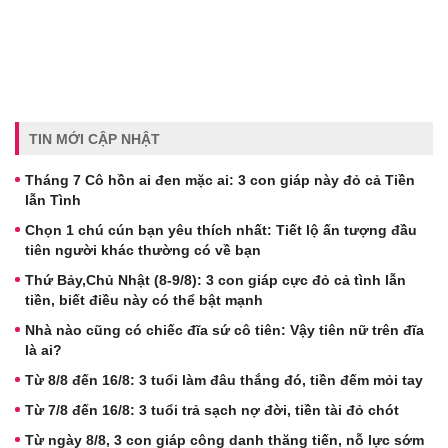
TIN MỚI CẬP NHẬT
Tháng 7 Cô hồn ai đen mặc ai: 3 con giáp này đỏ cả Tiền
lẫn Tình
Chọn 1 chú cún bạn yêu thích nhất: Tiết lộ ấn tượng đầu
tiên người khác thường có về bạn
Thứ Bảy,Chủ Nhật (8-9/8): 3 con giáp cực đỏ cả tình lẫn
tiền, biết điều này có thể bật mạnh
Nhà nào cũng có chiếc đĩa sứ cô tiên: Vậy tiên nữ trên đĩa
là ai?
Từ 8/8 đến 16/8: 3 tuổi làm đâu thắng đó, tiền đếm mỏi tay
Từ 7/8 đến 16/8: 3 tuổi trả sạch nợ đời, tiền tài đỏ chót
Từ ngày 8/8, 3 con giáp công danh thăng tiến, nỗ lực sớm