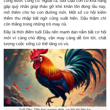
cũng được củng cố. Ngoài ra, tuổi Dậu còn có khả năng
gặp quý nhân giúp tháo gỡ khó khăn tồn đọng lâu nay,
mở thêm cho họ con đường mới. Một số cơ hội kiếm
thêm thu nhập bất ngờ cũng xuất hiện, Dậu thậm chí
còn thắng trong những trò may rủi.
Đây là thời điểm tuổi Dậu nên mạnh dạn nắm bắt cơ hội
mới vì càng chủ động, vận may càng dễ tìm tới, chất
lượng cuộc sống cứ thế tăng vù vù.
Tuổi Dậu: Tiền bạc vượng phát, cơ hội tới liên tục