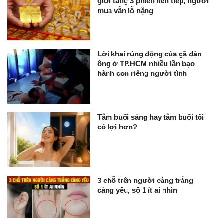
giới tăng 3 phiên liên tiếp, người
mua vẫn lỗ nặng
Lời khai rúng động của gã đàn
ông ở TP.HCM nhiều lần bạo
hành con riêng người tình
Tắm buổi sáng hay tắm buổi tối
có lợi hơn?
3 chỗ trên người càng trắng
càng yếu, số 1 ít ai nhìn