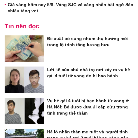
Giá vàng hôm nay 5/8: Vàng SJC và vàng nhẫn bất ngờ đảo
chiều tăng vọt
Tin nên đọc
Đề xuất bổ sung nhóm thụ hưởng mới
trong lộ trình tăng lương hưu
Lời kể của chủ nhà trọ nơi xảy ra vụ bé
gái 4 tuổi tử vong do bị bạo hành
Vụ bé gái 4 tuổi bị bạo hành tử vong ở
Hà Nội: Bé được đưa đi cấp cứu trong
tình trạng thê thảm
Hé lộ nhân thân mẹ ruột và người tình