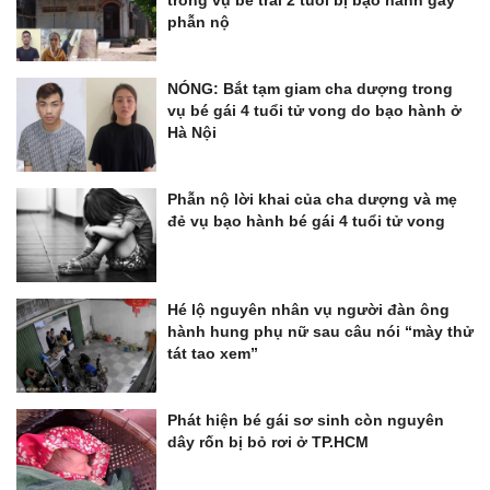
trong vụ bé trai 2 tuổi bị bạo hành gây
phẫn nộ
NÓNG: Bắt tạm giam cha dượng trong
vụ bé gái 4 tuổi tử vong do bạo hành ở
Hà Nội
Phẫn nộ lời khai của cha dượng và mẹ
đẻ vụ bạo hành bé gái 4 tuổi tử vong
Hé lộ nguyên nhân vụ người đàn ông
hành hung phụ nữ sau câu nói “mày thử
tát tao xem”
Phát hiện bé gái sơ sinh còn nguyên
dây rốn bị bỏ rơi ở TP.HCM