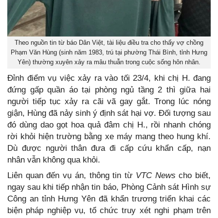
Theo nguồn tin từ báo Dân Việt, tài liệu điều tra cho thấy vợ chồng
Phạm Văn Hùng (sinh năm 1983, trú tại phường Thái Bình, tỉnh Hưng
Yên) thường xuyên xảy ra mâu thuẫn trong cuộc sống hôn nhân.
Đỉnh điểm vụ việc xảy ra vào tối 23/4, khi chị H. đang
đứng gấp quần áo tại phòng ngủ tầng 2 thì giữa hai
người tiếp tục xảy ra cãi vã gay gắt. Trong lúc nóng
giận, Hùng đã nảy sinh ý định sát hại vợ. Đối tượng sau
đó dùng dao gọt hoa quả đâm chị H., rồi nhanh chóng
rời khỏi hiện trường bằng xe máy mang theo hung khí.
Dù được người thân đưa đi cấp cứu khẩn cấp, nạn
nhân vẫn không qua khỏi.
Liên quan đến vụ án, thông tin từ
VTC News
cho biết,
ngay sau khi tiếp nhận tin báo, Phòng Cảnh sát Hình sự
Công an tỉnh Hưng Yên đã khẩn trương triển khai các
biện pháp nghiệp vụ, tổ chức truy xét nghi phạm trên