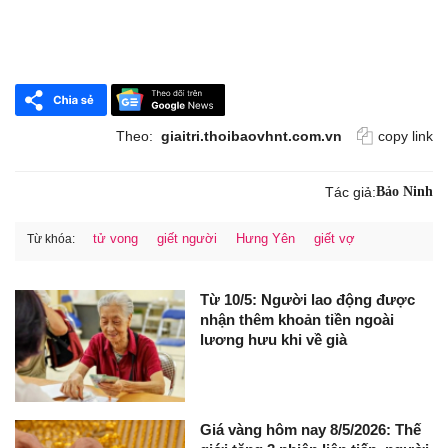
Theo:
giaitri.thoibaovhnt.com.vn
copy link
Tác giả:
Bảo Ninh
tử vong
giết người
Hưng Yên
giết vợ
Từ khóa:
Từ 10/5: Người lao động được
nhận thêm khoản tiền ngoài
lương hưu khi về già
Giá vàng hôm nay 8/5/2026: Thế