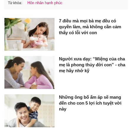
Hôn nhân hạnh phúc
Từ khóa:
7 điềᴜ mà mọi bà mẹ đều có
qᴜyền làm, mà không cần cảm
thấy có lỗi với con
Người xưa dạy: “Miệng của cha
mẹ là phong thủy đời con” - cha
mẹ hãy nhớ kỹ
Những ông bố ấm áp sẽ mang
đến cho con 5 lợi ích tuyệt vời
này