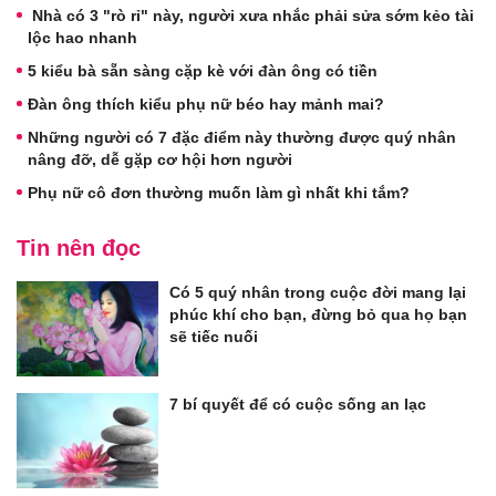
Nhà có 3 "rò rỉ" này, người xưa nhắc phải sửa sớm kẻo tài
lộc hao nhanh
5 kiểu bà sẵn sàng cặp kè với đàn ông có tiền
Đàn ông thích kiểu phụ nữ béo hay mảnh mai?
Những người có 7 đặc điểm này thường được quý nhân
nâng đỡ, dễ gặp cơ hội hơn người
Phụ nữ cô đơn thường muốn làm gì nhất khi tắm?
Tin nên đọc
Có 5 quý nhân trong cuộc đời mang lại
phúc khí cho bạn, đừng bỏ qua họ bạn
sẽ tiếc nuối
7 bí quyết để có cuộc sống an lạc