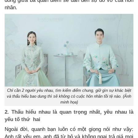
đồng giữa ba quan điểm sẽ dẫn đến sự đổ vỡ của hôn
nhân.
Chỉ cần 2 người yêu nhau, tìm kiếm điểm chung, giữ gìn sự khác biệt
và thấu hiểu bao dung thì sẽ không có cuộc hôn nhân tồi tệ nào. (Ảnh
minh họa)
2. Thấu hiểu nhau là quan trọng nhất, yêu nhau là
yếu tố thứ hai
Ngoài đời, quanh bạn luôn có một giọng nói như vậy:
Anh rất yêu em, anh đã từ bỏ và không ngại trả giá mọi