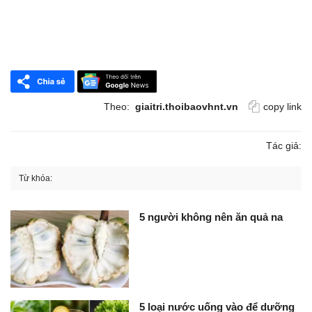
Theo:
giaitri.thoibaovhnt.vn
copy link
Tác giả:
Từ khóa:
5 người không nên ăn quả na
5 loại nước uống vào để dưỡng