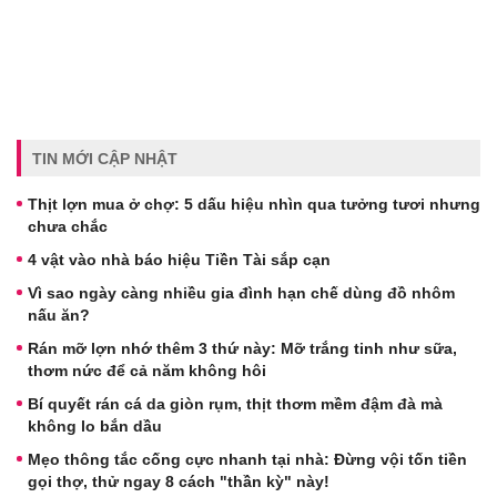
TIN MỚI CẬP NHẬT
Thịt lợn mua ở chợ: 5 dấu hiệu nhìn qua tưởng tươi nhưng
chưa chắc
4 vật vào nhà báo hiệu Tiền Tài sắp cạn
Vì sao ngày càng nhiều gia đình hạn chế dùng đồ nhôm
nấu ăn?
Rán mỡ lợn nhớ thêm 3 thứ này: Mỡ trắng tinh như sữa,
thơm nức để cả năm không hôi
Bí quyết rán cá da giòn rụm, thịt thơm mềm đậm đà mà
không lo bắn dầu
Mẹo thông tắc cống cực nhanh tại nhà: Đừng vội tốn tiền
gọi thợ, thử ngay 8 cách "thần kỳ" này!