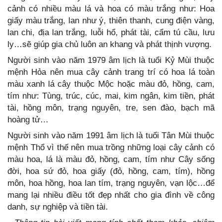
cảnh có nhiều màu lá và hoa có màu trắng như: Hoa
giấy màu trắng, lan như ý, thiên thanh, cung điện vàng,
lan chi, địa lan trắng, luỗi hổ, phát tài, cẩm tú cầu, lưu
ly…sẽ giúp gia chủ luôn an khang và phát thịnh vượng.
Người sinh vào năm 1979 âm lịch là tuổi Kỷ Mùi thuộc
mệnh Hỏa nên mua cây cảnh trang trí có hoa lá toàn
màu xanh lá cây thuộc Mộc hoặc màu đỏ, hồng, cam,
tím như: Tùng, trúc, cúc, mai, kim ngân, kim tiền, phát
tài, hồng môn, trạng nguyên, tre, sen đào, bạch mã
hoàng tử…
Người sinh vào năm 1991 âm lịch là tuổi Tân Mùi thuộc
mệnh Thổ vì thế nên mua trồng những loại cây cảnh có
màu hoa, lá là màu đỏ, hồng, cam, tím như Cây sống
đời, hoa sứ đỏ, hoa giấy (đỏ, hồng, cam, tím), hồng
môn, hoa hồng, hoa lan tím, trạng nguyên, vạn lộc…để
mang lại nhiều điều tốt đẹp nhất cho gia đình về công
danh, sự nghiệp và tiền tài.