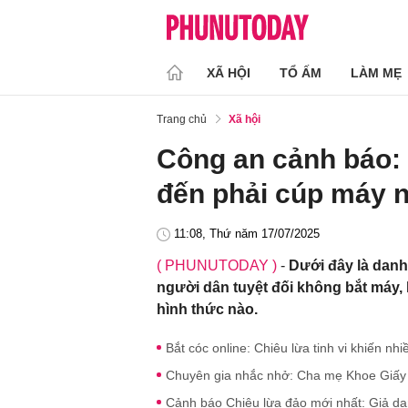
XÃ HỘI
TỔ ẤM
LÀM MẸ
Trang chủ
Xã hội
Công an cảnh báo: 8
đến phải cúp máy 
11:08, Thứ năm 17/07/2025
( PHUNUTODAY )
-
Dưới đây là danh
người dân tuyệt đối không bắt máy,
hình thức nào.
Bắt cóc online: Chiêu lừa tinh vi khiến n
Chuyên gia nhắc nhở: Cha mẹ Khoe Giấy 
Cảnh báo Chiêu lừa đảo mới nhất: Giả dan