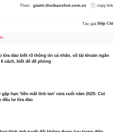
Theo:
giaitri.thoibaovhnt.com.vn
copy link
Tác giả:
Diệp Chi
áo
 lừa đảo biết rõ thông tin cá nhân, số tài khoản ngân
 6 cách, biết để đề phòng
 gặp hạn 'tiền mất tình tan' nửa cuối năm 2025: Coi
 đầu tư lừa đảo
 loại hình ảnh tuyệt đối không được lưu trong điện