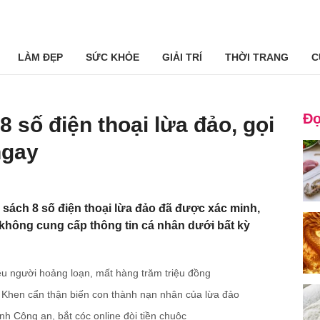
LÀM ĐẸP
SỨC KHỎE
GIẢI TRÍ
THỜI TRANG
C
Đọ
 số điện thoại lừa đảo, gọi
ngay
 sách 8 số điện thoại lừa đảo đã được xác minh,
 không cung cấp thông tin cá nhân dưới bất kỳ
hiều người hoảng loạn, mất hàng trăm triệu đồng
Khen cẩn thận biến con thành nạn nhân của lừa đảo
h Công an, bắt cóc online đòi tiền chuộc