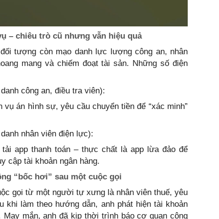
vụ – chiêu trò cũ nhưng vẫn hiệu quả
 đối tượng còn mạo danh lực lượng công an, nhân
 hoang mang và chiếm đoạt tài sản. Những số điện
anh công an, điều tra viên):
n vụ án hình sự, yêu cầu chuyển tiền để “xác minh”
danh nhân viên điện lực):
tải app thanh toán – thực chất là app lừa đảo để
ruy cập tài khoản ngân hàng.
ồng “bốc hơi” sau một cuộc gọi
c gọi từ một người tự xưng là nhân viên thuế, yêu
 khi làm theo hướng dẫn, anh phát hiện tài khoản
. May mắn, anh đã kịp thời trình báo cơ quan công