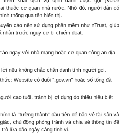
 triển khai dịch vụ định danh cuộc gọi (Voice
oại thuộc cơ quan nhà nước. Nhờ đó, người dân có
ính thống qua tên hiển thị.
khuyến cáo nên sử dụng phần mềm như nTrust, giúp
á nhân trước nguy cơ bị chiếm đoạt.
o cáo ngay với nhà mạng hoặc cơ quan công an địa
ả lời nếu không chắc chắn danh tính người gọi.
 thức: Website có đuôi “.gov.vn” hoặc số tổng đài
ười cao tuổi, tránh bị lợi dụng do thiếu hiểu biết
hính là "tường thành" đầu tiên để bảo vệ tài sản và
giác, chủ động phòng tránh và chia sẻ thông tin để
trò lừa đảo ngày càng tinh vi.