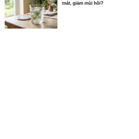
mát, giảm mùi hôi?