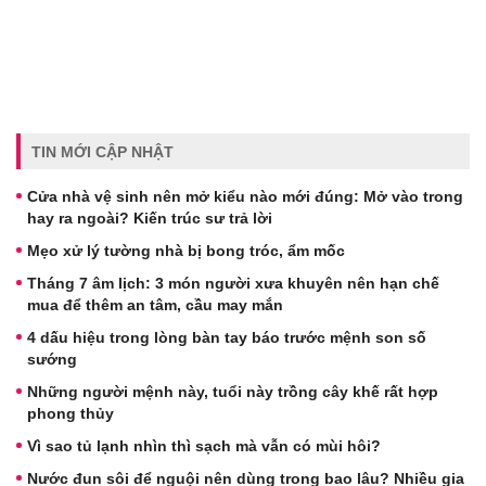
TIN MỚI CẬP NHẬT
Cửa nhà vệ sinh nên mở kiểu nào mới đúng: Mở vào trong
hay ra ngoài? Kiến trúc sư trả lời
Mẹo xử lý tường nhà bị bong tróc, ẩm mốc
Tháng 7 âm lịch: 3 món người xưa khuyên nên hạn chế
mua để thêm an tâm, cầu may mắn
4 dấu hiệu trong lòng bàn tay báo trước mệnh son số
sướng
Những người mệnh này, tuổi này trồng cây khế rất hợp
phong thủy
Vì sao tủ lạnh nhìn thì sạch mà vẫn có mùi hôi?
Nước đun sôi để nguội nên dùng trong bao lâu? Nhiều gia