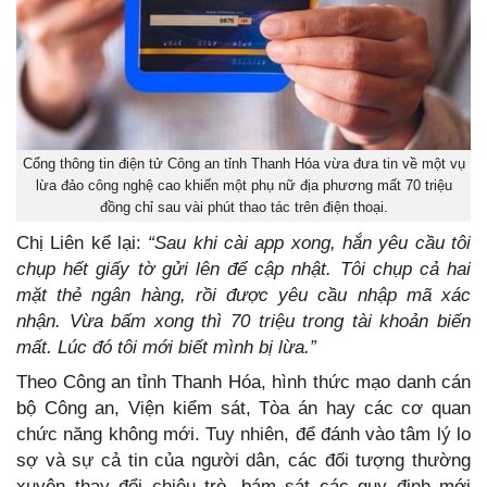
Cổng thông tin điện tử Công an tỉnh Thanh Hóa vừa đưa tin về một vụ
lừa đảo công nghệ cao khiến một phụ nữ địa phương mất 70 triệu
đồng chỉ sau vài phút thao tác trên điện thoại.
Chị Liên kể lại:
“Sau khi cài app xong, hắn yêu cầu tôi
chụp hết giấy tờ gửi lên để cập nhật. Tôi chụp cả hai
mặt thẻ ngân hàng, rồi được yêu cầu nhập mã xác
nhận. Vừa bấm xong thì 70 triệu trong tài khoản biến
mất. Lúc đó tôi mới biết mình bị lừa.”
Theo Công an tỉnh Thanh Hóa, hình thức mạo danh cán
bộ Công an, Viện kiểm sát, Tòa án hay các cơ quan
chức năng không mới. Tuy nhiên, để đánh vào tâm lý lo
sợ và sự cả tin của người dân, các đối tượng thường
xuyên thay đổi chiêu trò, bám sát các quy định mới