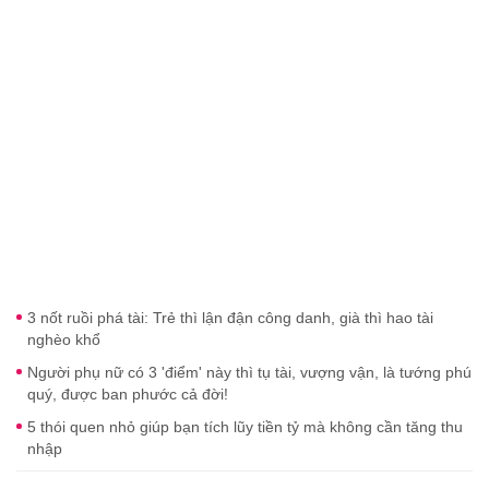
3 nốt ruồi phá tài: Trẻ thì lận đận công danh, già thì hao tài
nghèo khổ
Người phụ nữ có 3 'điểm' này thì tụ tài, vượng vận, là tướng phú
quý, được ban phước cả đời!
5 thói quen nhỏ giúp bạn tích lũy tiền tỷ mà không cần tăng thu
nhập