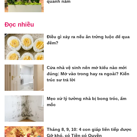
quanh năm
Đọc nhiều
Điều gì xảy ra nếu ăn trứng luộc để qua
đêm?
Cửa nhà vệ sinh nên mở kiểu nào mới
đúng: Mở vào trong hay ra ngoài? Kiến
trúc sư trả lời
Mẹo xử lý tường nhà bị bong tróc, ẩm
mốc
Tháng 8, 9, 10: 4 con giáp liên tiếp được
Gỡ khó, có Tiền có Quyền