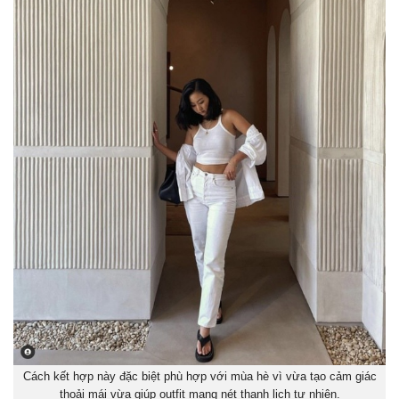
Cách kết hợp này đặc biệt phù hợp với mùa hè vì vừa tạo cảm giác
thoải mái vừa giúp outfit mang nét thanh lịch tự nhiên.