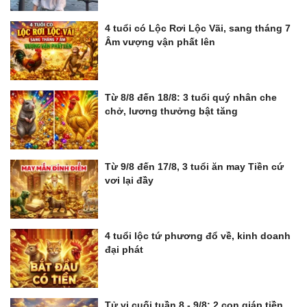
4 tuổi có Lộc Rơi Lộc Vãi, sang tháng 7
Âm vượng vận phất lên
Từ 8/8 đến 18/8: 3 tuổi quý nhân che
chở, lương thưởng bật tăng
Từ 9/8 đến 17/8, 3 tuổi ăn may Tiền cứ
vơi lại đầy
4 tuổi lộc tứ phương đổ về, kinh doanh
đại phát
Tử vi cuối tuần 8 - 9/8: 2 con giáp tiền