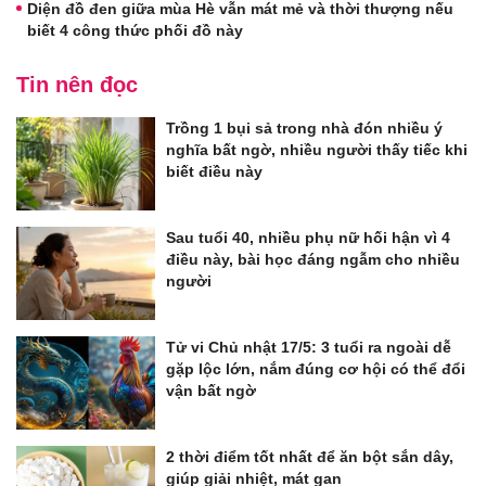
Diện đồ đen giữa mùa Hè vẫn mát mẻ và thời thượng nếu
biết 4 công thức phối đồ này
Tin nên đọc
Trồng 1 bụi sả trong nhà đón nhiều ý
nghĩa bất ngờ, nhiều người thấy tiếc khi
biết điều này
Sau tuổi 40, nhiều phụ nữ hối hận vì 4
điều này, bài học đáng ngẫm cho nhiều
người
Tử vi Chủ nhật 17/5: 3 tuổi ra ngoài dễ
gặp lộc lớn, nắm đúng cơ hội có thể đổi
vận bất ngờ
2 thời điểm tốt nhất để ăn bột sắn dây,
giúp giải nhiệt, mát gan