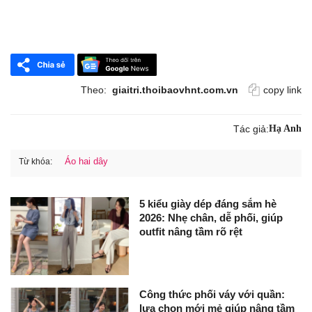
Theo:
giaitri.thoibaovhnt.com.vn
copy link
Tác giả:
Hạ Anh
Áo hai dây
Từ khóa:
5 kiểu giày dép đáng sắm hè
2026: Nhẹ chân, dễ phối, giúp
outfit nâng tầm rõ rệt
Công thức phối váy với quần:
lựa chọn mới mẻ giúp nâng tầm