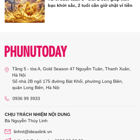
bạc khởi sắc, 2 tuổi cần giữ chặt ví tiền
Tầng 5 - tòa A, Gold Season 47 Nguyễn Tuân, Thanh Xuân,
Hà Nội
Số nhà 2B ngõ 175 đường Bát Khối, phường Long Biên,
quận Long Biên, Hà Nội
0936 99 3933
CHỊU TRÁCH NHIỆM NỘI DUNG
Bà Nguyễn Thùy Linh
linhnt@ideaslink.vn