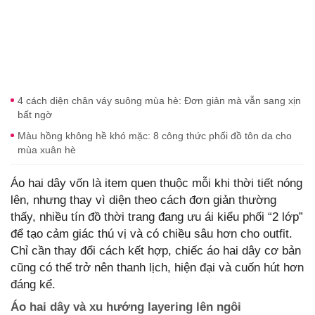
4 cách diện chân váy suông mùa hè: Đơn giản mà vẫn sang xịn
bất ngờ
Màu hồng không hề khó mặc: 8 công thức phối đồ tôn da cho
mùa xuân hè
Áo hai dây vốn là item quen thuộc mỗi khi thời tiết nóng
lên, nhưng thay vì diện theo cách đơn giản thường
thấy, nhiều tín đồ thời trang đang ưu ái kiểu phối “2 lớp”
để tạo cảm giác thú vị và có chiều sâu hơn cho outfit.
Chỉ cần thay đổi cách kết hợp, chiếc áo hai dây cơ bản
cũng có thể trở nên thanh lịch, hiện đại và cuốn hút hơn
đáng kể.
Áo hai dây và xu hướng layering lên ngôi