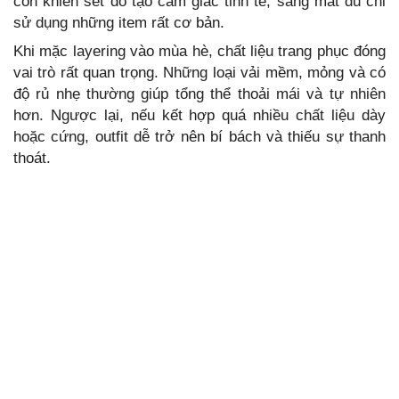
còn khiến set đồ tạo cảm giác tinh tế, sang mắt dù chỉ
sử dụng những item rất cơ bản.
Khi mặc layering vào mùa hè, chất liệu trang phục đóng
vai trò rất quan trọng. Những loại vải mềm, mỏng và có
độ rủ nhẹ thường giúp tổng thể thoải mái và tự nhiên
hơn. Ngược lại, nếu kết hợp quá nhiều chất liệu dày
hoặc cứng, outfit dễ trở nên bí bách và thiếu sự thanh
thoát.