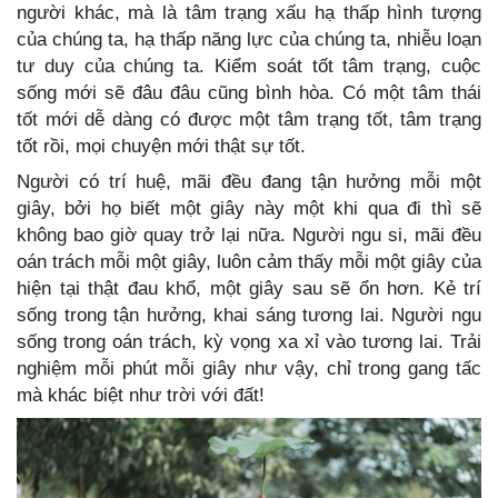
người khác, mà là tâm trạng xấu hạ thấp hình tượng
của chúng ta, hạ thấp năng lực của chúng ta, nhiễu loạn
tư duy của chúng ta. Kiểm soát tốt tâm trạng, cuộc
sống mới sẽ đâu đâu cũng bình hòa. Có một tâm thái
tốt mới dễ dàng có được một tâm trạng tốt, tâm trạng
tốt rồi, mọi chuyện mới thật sự tốt.
Người có trí huệ, mãi đều đang tận hưởng mỗi một
giây, bởi họ biết một giây này một khi qua đi thì sẽ
không bao giờ quay trở lại nữa. Người ngu si, mãi đều
oán trách mỗi một giây, luôn cảm thấy mỗi một giây của
hiện tại thật đau khổ, một giây sau sẽ ổn hơn. Kẻ trí
sống trong tận hưởng, khai sáng tương lai. Người ngu
sống trong oán trách, kỳ vọng xa xỉ vào tương lai. Trải
nghiệm mỗi phút mỗi giây như vậy, chỉ trong gang tấc
mà khác biệt như trời với đất!