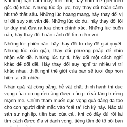
Khi lòng bạn cảm thấy mệt mỏi, hãy nhìn thế giới theo
góc độ khác. Những lúc áp lực, hãy thay đổi hoàn cảnh
hít thở thật sâu. Những lúc hoang mang, hãy thay đổi vị
trí để suy xét vấn đề. Những lúc do dự, hãy thay đổi lối
tư duy mà đưa ra lựa chọn chính xác. Những lúc buồn
nản, hãy thay đổi hoàn cảnh để tìm niềm vui.
Những lúc phiền não, hãy thay đổi tư duy để giải quyết.
Những lúc oán giận, thay đổi phương pháp để nhìn
nhận vấn đề. Những lúc tự ti, hãy đổi một cách nghĩ
khác để đối đãi. Hãy thay đổi suy nghĩ từ nhiều vị trí
khác nhau, thiết nghĩ thế giới của bạn sẽ tươi đẹp hơn
hiện tại rất nhiều.
Nhân quả rất công bằng, hễ vật chất thịnh hành thì dục
vọng của con người càng được củng cố và tăng trưởng
mạnh mẽ. Chính tham muốn dục vọng quá đáng đã tạo
cho con người dính mắc vào “cái ta” ích kỷ này. Nào tài
sản sự nghiệp, tiền bạc của cải, khi có đầy đủ rồi lại
tìm cách được điạ vị danh vọng, tiếng tăm để tô bồi bản