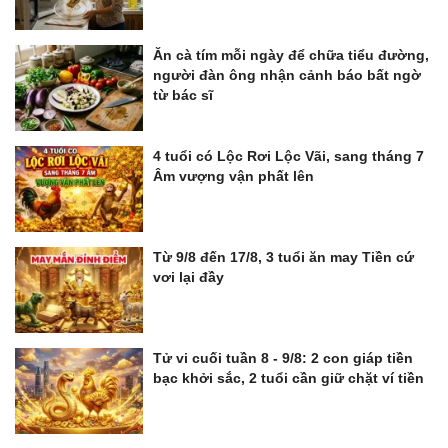
Ăn cà tím mỗi ngày để chữa tiểu đường,
người đàn ông nhận cảnh báo bất ngờ
từ bác sĩ
4 tuổi có Lộc Rơi Lộc Vãi, sang tháng 7
Âm vượng vận phất lên
Từ 9/8 đến 17/8, 3 tuổi ăn may Tiền cứ
vơi lại đầy
Tử vi cuối tuần 8 - 9/8: 2 con giáp tiền
bạc khởi sắc, 2 tuổi cần giữ chặt ví tiền