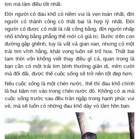
tim mà làm điều tốt nhất.
Đời người có đau khổ có niềm vui là vẹn toàn nhất, đời
người có thành công có thất bại là hợp lý nhất. Đời
người có được có mất là rất công bằng, đời người nhấp
nhô không bằng phẳng thế mới có giá trị. Bước trên con
đường gập ghềnh, tuy là vất vả gian nan, nhưng có một
trái tim vĩnh hằng, khát vọng luôn sẽ trổ hoa. Thất bại
tạm thời vốn không viết thay điều gì cả, quan trọng là
bạn cần có một trái tim bình thường giản dị, mỉm cười
mà đối đãi, được thế cuộc sống sẽ trở nên tốt đẹp hơn.
Nếu cuộc sống là một chén nước, thế thì đau khổ chính
là bụi bặm rơi vào trong chén nước đó. Không có ai mà
cuộc sống trước sau đều tràn ngập trong hạnh phúc vui
vẻ, mà sẽ luôn có những đau khổ dày vò tâm hồn bạn.