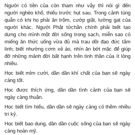
Người có tiền của còn tham như vậy thì nói gì đến
người nghèo khổ, thiếu trước hụt sau. Trong cảnh túng
quẫn có khi họ phải ăn trộm, cướp giật, lường gạt của
người khác. Người Phật tửchân chính phải biết tạo
dựng cho mình một đời sống trong sạch, miễn sao có
miếng ăn thức uống vừa đủ mà trau dồi đạo đức tâm
linh; biết nhường cơm xẻ áo, nhín ăn bớt mặc để giúp
đỡ những mảnh đời bất hạnh trên tinh thần của ít lòng
nhiều.
Học biết mỉm cười, dần dần khí chất của bạn sẽ ngày
càng tốt.
Học được thích ứng, dần dần tình cảnh của bạn sẽ
ngày càng thuận.
Học biết tìm hiểu, dần dần sẽ ngày càng có thêm nhiều
tri kỷ.
Học biết bao dung, dần dần cuộc sống của bạn sẽ ngày
càng hoàn mỹ.