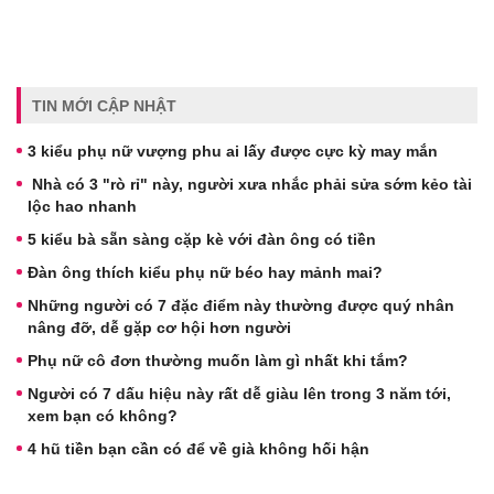
TIN MỚI CẬP NHẬT
3 kiểu phụ nữ vượng phu ai lấy được cực kỳ may mắn
Nhà có 3 "rò rỉ" này, người xưa nhắc phải sửa sớm kẻo tài
lộc hao nhanh
5 kiểu bà sẵn sàng cặp kè với đàn ông có tiền
Đàn ông thích kiểu phụ nữ béo hay mảnh mai?
Những người có 7 đặc điểm này thường được quý nhân
nâng đỡ, dễ gặp cơ hội hơn người
Phụ nữ cô đơn thường muốn làm gì nhất khi tắm?
Người có 7 dấu hiệu này rất dễ giàu lên trong 3 năm tới,
xem bạn có không?
4 hũ tiền bạn cần có để về già không hối hận