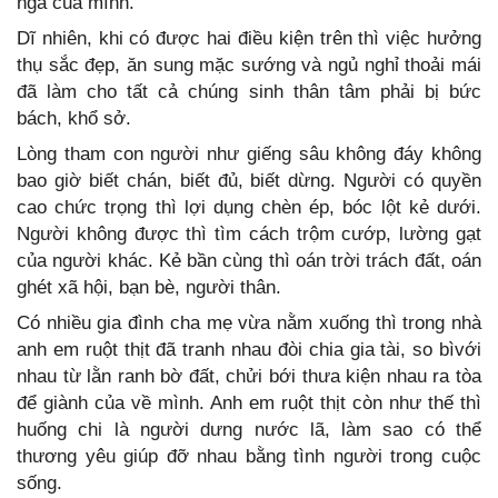
ngã của mình.
Dĩ nhiên, khi có được hai điều kiện trên thì việc hưởng
thụ sắc đẹp, ăn sung mặc sướng và ngủ nghỉ thoải mái
đã làm cho tất cả chúng sinh thân tâm phải bị bức
bách, khổ sở.
Lòng tham con người như giếng sâu không đáy không
bao giờ biết chán, biết đủ, biết dừng. Người có quyền
cao chức trọng thì lợi dụng chèn ép, bóc lột kẻ dưới.
Người không được thì tìm cách trộm cướp, lường gạt
của người khác. Kẻ bần cùng thì oán trời trách đất, oán
ghét xã hội, bạn bè, người thân.
Có nhiều gia đình cha mẹ vừa nằm xuống thì trong nhà
anh em ruột thịt đã tranh nhau đòi chia gia tài, so bìvới
nhau từ lằn ranh bờ đất, chửi bới thưa kiện nhau ra tòa
để giành của về mình. Anh em ruột thịt còn như thế thì
huống chi là người dưng nước lã, làm sao có thể
thương yêu giúp đỡ nhau bằng tình người trong cuộc
sống.