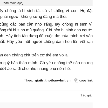
(ảnh minh họa)
y chồng là hi sinh tất cả vì chồng vì con. Họ đặt
y phải người không xứng đáng mà thôi.
cùng các bạn cần nhớ rằng, lấy chồng hi sinh vì
ồng rồi hi sinh mù quáng. Chỉ nên hi sinh cho người
nh. Hãy tỉnh táo đừng để cuộc đời của mình rơi vào
mắt. Hãy yêu một người chồng dám hôn lên vết rạn
ạn đen chằng chịt trên cơ thể em vợ ạ.
ân quý bản thân mình. Có yêu chồng thế nào nhưng
 dứt áo ra đi cho nhẹ nhàng phụ nữ nhé.
Theo:
giaitri.thoibaovhnt.vn
copy link
Tác giả: