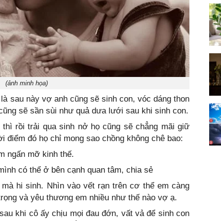
(ảnh minh họa)
 là sau này vợ anh cũng sẽ sinh con, vóc dáng thon
 cũng sẽ sần sùi như quả dưa lưới sau khi sinh con.
thì rồi trải qua sinh nở họ cũng sẽ chẳng mãi giữ
hời điểm đó họ chỉ mong sao chồng không chê bao:
em ngấn mỡ kinh thế.
ình có thể ở bên cạnh quan tâm, chia sẻ
mà hi sinh. Nhìn vào vết rạn trên cơ thể em càng
 trọng và yêu thương em nhiều như thế nào vợ ạ.
sau khi cô ấy chịu mọi đau đớn, vất vả để sinh con