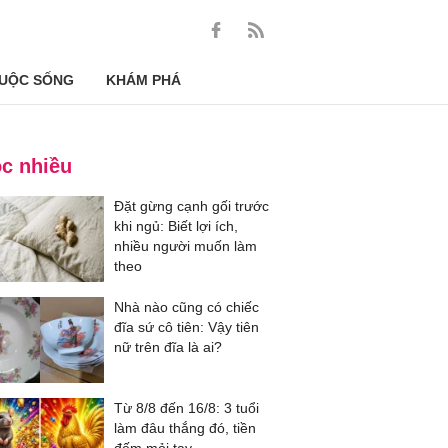
UỘC SỐNG
KHÁM PHÁ
c nhiều
Đặt gừng cạnh gối trước
khi ngủ: Biết lợi ích,
nhiều người muốn làm
theo
Nhà nào cũng có chiếc
đĩa sứ cô tiên: Vậy tiên
nữ trên đĩa là ai?
Từ 8/8 đến 16/8: 3 tuổi
làm đâu thắng đó, tiền