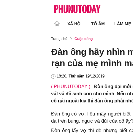
XÃ HỘI
TỔ ẤM
LÀM MẸ
Trang chủ
Cuộc sống
Đàn ông hãy nhìn m
rạn của mẹ mình m
18:20, Thứ năm 19/12/2019
( PHUNUTODAY )
-
Đàn ông dại mới 
vất vả để sinh con cho mình. Nếu n
cô gái ngoài kia thì đàn ông phải nh
Đàn ông có vợ, liệu mấy người biết 
da trên bụng, ngực và đùi của cô ấy
Đàn ông lấy vợ thì dễ nhưng biết c