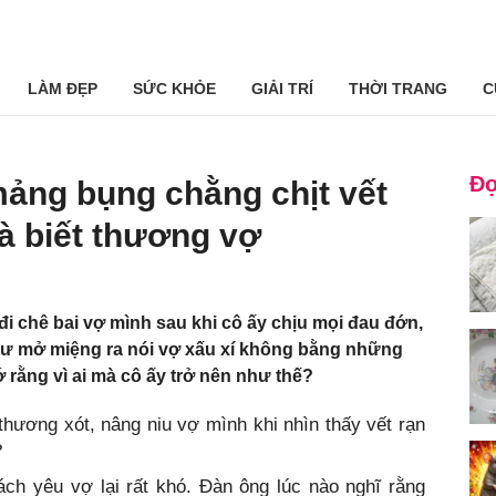
LÀM ĐẸP
SỨC KHỎE
GIẢI TRÍ
THỜI TRANG
C
Đọ
ảng bụng chằng chịt vết
à biết thương vợ
đi chê bai vợ mình sau khi cô ấy chịu mọi đau đớn,
hư mở miệng ra nói vợ xấu xí không bằng những
ớ rằng vì ai mà cô ấy trở nên như thế?
thương xót, nâng niu vợ mình khi nhìn thấy vết rạn
?
ách yêu vợ lại rất khó. Đàn ông lúc nào nghĩ rằng