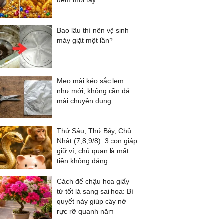
đếm mỏi tay
Bao lâu thì nên vệ sinh
máy giặt một lần?
Mẹo mài kéo sắc lẹm
như mới, không cần đá
mài chuyên dụng
Thứ Sáu, Thứ Bảy, Chủ
Nhật (7,8,9/8): 3 con giáp
giữ ví, chủ quan là mất
tiền không đáng
Cách để chậu hoa giấy
từ tốt lá sang sai hoa: Bí
quyết này giúp cây nở
rực rỡ quanh năm