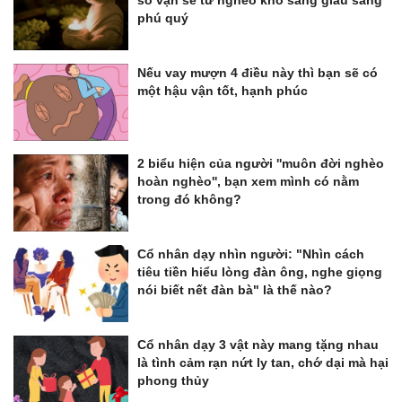
phú quý
Nếu vay mượn 4 điều này thì bạn sẽ có
một hậu vận tốt, hạnh phúc
2 biểu hiện của người ''muôn đời nghèo
hoàn nghèo'', bạn xem mình có nằm
trong đó không?
Cổ nhân dạy nhìn người: "Nhìn cách
tiêu tiền hiểu lòng đàn ông, nghe giọng
nói biết nết đàn bà" là thế nào?
Cổ nhân dạy 3 vật này mang tặng nhau
là tình cảm rạn nứt ly tan, chớ dại mà hại
phong thủy