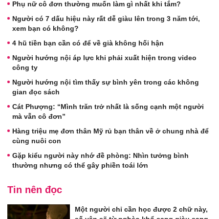
Phụ nữ cô đơn thường muốn làm gì nhất khi tắm?
Người có 7 dấu hiệu này rất dễ giàu lên trong 3 năm tới,
xem bạn có không?
4 hũ tiền bạn cần có để về già không hối hận
Người hướng nội áp lực khi phải xuất hiện trong video
công ty
Người hướng nội tìm thấy sự bình yên trong các không
gian đọc sách
Cát Phượng: “Mình trăn trở nhất là sống cạnh một người
mà vẫn cô đơn”
Hàng triệu mẹ đơn thân Mỹ rủ bạn thân về ở chung nhà để
cùng nuôi con
Gặp kiểu người này nhớ đề phòng: Nhìn tưởng bình
thường nhưng có thể gây phiền toái lớn
Tin nên đọc
Một người chỉ cần học được 2 chữ này,
số vận sẽ từ nghèo khổ sang giàu sang