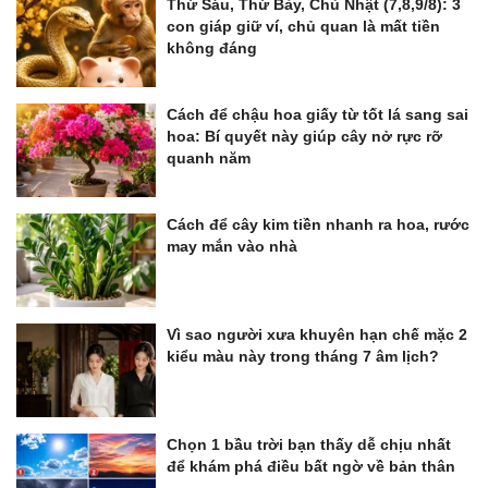
Thứ Sáu, Thứ Bảy, Chủ Nhật (7,8,9/8): 3
con giáp giữ ví, chủ quan là mất tiền
không đáng
Cách để chậu hoa giấy từ tốt lá sang sai
hoa: Bí quyết này giúp cây nở rực rỡ
quanh năm
Cách để cây kim tiền nhanh ra hoa, rước
may mắn vào nhà
Vì sao người xưa khuyên hạn chế mặc 2
kiểu màu này trong tháng 7 âm lịch?
Chọn 1 bầu trời bạn thấy dễ chịu nhất
để khám phá điều bất ngờ về bản thân