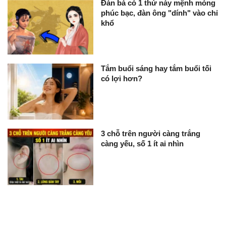
Đàn bà có 1 thứ này mệnh mỏng
phúc bạc, đàn ông "dính" vào chỉ
khổ
Tắm buổi sáng hay tắm buổi tối
có lợi hơn?
3 chỗ trên người càng trắng
càng yếu, số 1 ít ai nhìn