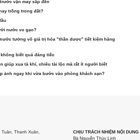
 trước vận may sắp đến
hay trồng trong đất?
đầu
tưới nước vo gạo?
 nước tưởng vô giá trị hóa "thần dược" tiết kiệm hàng
Ai không biết quá đáng tiếc
 giúp xua tà khí, chiêu tài lộc mà rất ít người biết
hụp ảnh ngay khi vừa bước vào phòng khách sạn?
n Tuân, Thanh Xuân,
CHỊU TRÁCH NHIỆM NỘI DUNG
Bà Nguyễn Thùy Linh