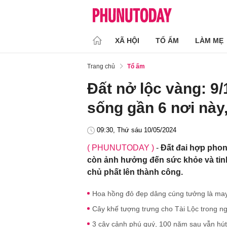
XÃ HỘI
TỔ ẤM
LÀM MẸ
Trang chủ
Tổ ấm
Đất nở lộc vàng: 9/
sống gần 6 nơi này
09:30, Thứ sáu 10/05/2024
( PHUNUTODAY )
-
Đất đai hợp phon
còn ảnh hưởng đến sức khỏe và tinh 
chủ phất lên thành công.
Hoa hồng đỏ đẹp dâng cúng tưởng là may 
Cây khế tượng trưng cho Tài Lộc trong ngũ 
3 cây cảnh phú quý, 100 năm sau vẫn hút