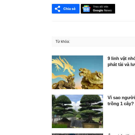
Từ khóa:
FaceBook
9 linh vật nho
phát tài và lư
Vì sao người
trồng 1 cây?