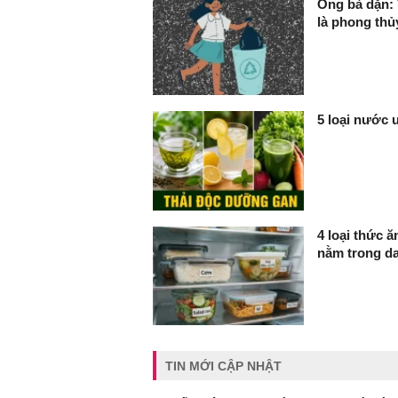
Ông bà dặn: 
là phong thủ
5 loại nước 
4 loại thức 
nằm trong d
TIN MỚI CẬP NHẬT