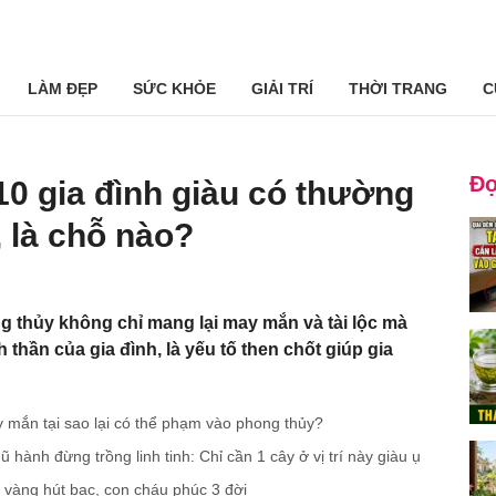
LÀM ĐẸP
SỨC KHỎE
GIẢI TRÍ
THỜI TRANG
C
Đọ
10 gia đình giàu có thường
, là chỗ nào?
g thủy không chỉ mang lại may mắn và tài lộc mà
thần của gia đình, là yếu tố then chốt giúp gia
mắn tại sao lại có thể phạm vào phong thủy?
hành đừng trồng linh tinh: Chỉ cần 1 cây ở vị trí này giàu ụ
 vàng hút bạc, con cháu phúc 3 đời