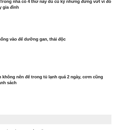
Trong nhà có 4 thứ này dù cũ kỹ nhưng đừng vứt vì đó
y gia đình
uống vào để dưỡng gan, thải độc
ăn không nên để trong tủ lạnh quá 2 ngày, cơm cũng
anh sách