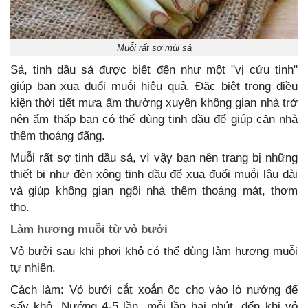
Muỗi rất sợ mùi sả
Sả, tinh dầu sả được biết đến như một "vị cứu tinh"
giúp bạn xua đuổi muỗi hiệu quả. Đặc biệt trong điều
kiện thời tiết mưa ẩm thường xuyên không gian nhà trở
nên ẩm thấp bạn có thể dùng tinh dầu để giúp căn nhà
thêm thoáng đãng.
Muỗi rất sợ tinh dầu sả, vì vậy bạn nên trang bị những
thiết bị như đèn xông tinh dầu để xua đuổi muỗi lâu dài
và giúp không gian ngôi nhà thêm thoáng mát, thơm
tho.
Làm hương muỗi từ vỏ bưởi
Vỏ bưởi sau khi phơi khô có thể dùng làm hương muỗi
tự nhiên.
Cách làm: Vỏ bưởi cắt xoắn ốc cho vào lò nướng để
sấy khô. Nướng 4-5 lần, mỗi lần hai phút, đến khi vỏ