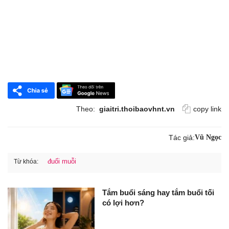
Theo:
giaitri.thoibaovhnt.vn
copy link
Tác giả:
Vũ Ngọc
đuổi muỗi
Từ khóa:
Tắm buổi sáng hay tắm buổi tối
có lợi hơn?