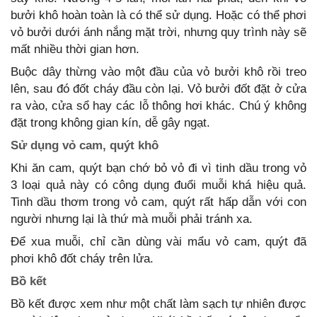
bưởi khô hoàn toàn là có thể sử dụng. Hoặc có thể phơi
vỏ bưởi dưới ánh nắng mặt trời, nhưng quy trình này sẽ
mất nhiều thời gian hơn.
Buộc dây thừng vào một đầu của vỏ bưởi khô rồi treo
lên, sau đó đốt cháy đầu còn lại. Vỏ bưởi đốt đặt ở cửa
ra vào, cửa sổ hay các lỗ thông hơi khác. Chú ý không
đặt trong không gian kín, dễ gây ngạt.
Sử dụng vỏ cam, quýt khô
Khi ăn cam, quýt bạn chớ bỏ vỏ đi vì tinh dầu trong vỏ
3 loại quả này có công dụng đuổi muỗi khá hiệu quả.
Tinh dầu thơm trong vỏ cam, quýt rất hấp dẫn với con
người nhưng lại là thứ mà muỗi phải tránh xa.
Để xua muỗi, chỉ cần dùng vài mẩu vỏ cam, quýt đã
phơi khô đốt cháy trên lửa.
Bồ kết
Bồ kết được xem như một chất làm sạch tự nhiên được