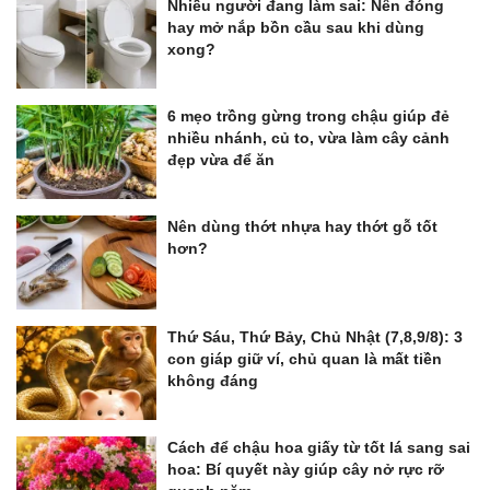
Nhiều người đang làm sai: Nên đóng
hay mở nắp bồn cầu sau khi dùng
xong?
6 mẹo trồng gừng trong chậu giúp đẻ
nhiều nhánh, củ to, vừa làm cây cảnh
đẹp vừa để ăn
Nên dùng thớt nhựa hay thớt gỗ tốt
hơn?
Thứ Sáu, Thứ Bảy, Chủ Nhật (7,8,9/8): 3
con giáp giữ ví, chủ quan là mất tiền
không đáng
Cách để chậu hoa giấy từ tốt lá sang sai
hoa: Bí quyết này giúp cây nở rực rỡ