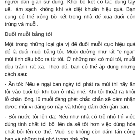
người dân gian sử dụng. Khói bồ kết có tâc dụng tẩy
uế, làm sạch không khí và diệt khuẩn hiệu quả. Bạn
cũng có thể xông bồ kết trong nhà để xua đuổi côn
trùng và muỗi.
Đuổi muỗi bằng tỏi
Một trong những loại gia vị để đuổi muỗi cực hiệu quả
đó là đuổi muỗi bằng tỏi. Muỗi dường như rất "e ngại"
mùi tinh dầu bốc ra từ tỏi. Ở những nơi có mùi tỏi, muỗi
đều tránh rất xa. Theo đó, bạn có thể áp dụng những
cách sau:
- Ăn tỏi: Nếu e ngại ban ngày tỏi phát ra mùi thì hãy ăn
tỏi vào buổi tối khi bạn ở nhà nhé. Khi tỏi thoát ra khỏi
lỗ chân lông, lũ muỗi đáng ghét chắc chắn sẽ cảm nhận
được mùi vị đáng sợ này và không dám đến gần bạn.
- Bôi nước tỏi lên da: Nếu như nhà có trẻ nhỏ thì việc
dùng tinh chất tỏi bôi lên da sẽ tốt hơn việc dùng hóa
chất bôi lên cơ thể. Muỗi sẽ không còn dám tấn công
bạn và những trẻ nhỏ trong nhà nữa.