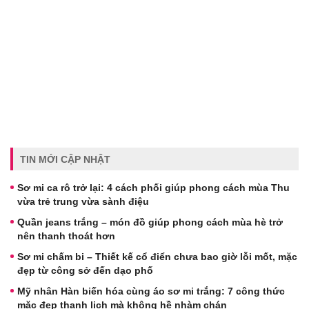
TIN MỚI CẬP NHẬT
Sơ mi ca rô trở lại: 4 cách phối giúp phong cách mùa Thu
vừa trẻ trung vừa sành điệu
Quần jeans trắng – món đồ giúp phong cách mùa hè trở
nên thanh thoát hơn
Sơ mi chấm bi – Thiết kế cổ điển chưa bao giờ lỗi mốt, mặc
đẹp từ công sở đến dạo phố
Mỹ nhân Hàn biến hóa cùng áo sơ mi trắng: 7 công thức
mặc đẹp thanh lịch mà không hề nhàm chán