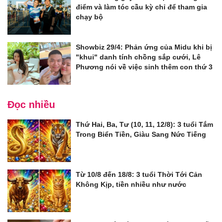
điểm và làm tóc cầu kỳ chỉ để tham gia
chạy bộ
Showbiz 29/4: Phản ứng của Midu khi bị
"khui" danh tính chồng sắp cưới, Lê
Phương nói về việc sinh thêm con thứ 3
Đọc nhiều
Thứ Hai, Ba, Tư (10, 11, 12/8): 3 tuổi Tắm
Trong Biển Tiền, Giàu Sang Nức Tiếng
Từ 10/8 đến 18/8: 3 tuổi Thời Tới Cản
Không Kịp, tiền nhiều như nước