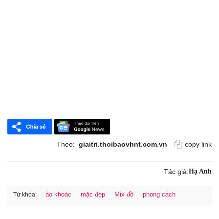
Theo:
giaitri.thoibaovhnt.com.vn
copy link
Tác giả:
Hạ Anh
áo khoác
mặc đẹp
Mix đồ
phong cách
Từ khóa: