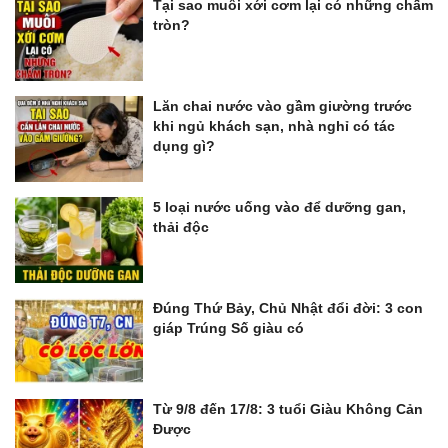
Tại sao muôi xới cơm lại có những chấm
tròn?
Lăn chai nước vào gầm giường trước
khi ngủ khách sạn, nhà nghỉ có tác
dụng gì?
5 loại nước uống vào để dưỡng gan,
thải độc
Đúng Thứ Bảy, Chủ Nhật đổi đời: 3 con
giáp Trúng Số giàu có
Từ 9/8 đến 17/8: 3 tuổi Giàu Không Cản
Được