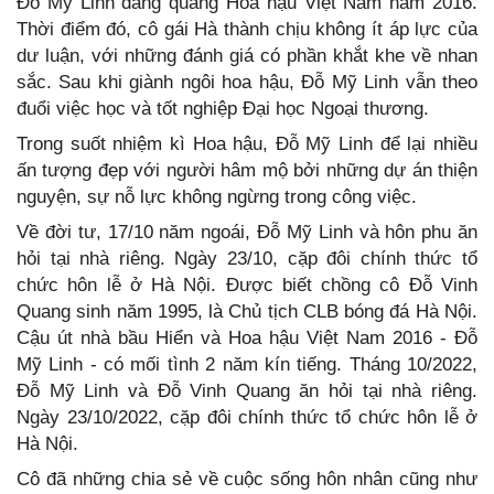
Đỗ Mỹ Linh đăng quang Hoa hậu Việt Nam năm 2016.
Thời điểm đó, cô gái Hà thành chịu không ít áp lực của
dư luận, với những đánh giá có phần khắt khe về nhan
sắc. Sau khi giành ngôi hoa hậu, Đỗ Mỹ Linh vẫn theo
đuổi việc học và tốt nghiệp Đại học Ngoại thương.
Trong suốt nhiệm kì Hoa hậu, Đỗ Mỹ Linh để lại nhiều
ấn tượng đẹp với người hâm mộ bởi những dự án thiện
nguyện, sự nỗ lực không ngừng trong công việc.
Về đời tư, 17/10 năm ngoái, Đỗ Mỹ Linh và hôn phu ăn
hỏi tại nhà riêng. Ngày 23/10, cặp đôi chính thức tổ
chức hôn lễ ở Hà Nội. Được biết chồng cô Đỗ Vinh
Quang sinh năm 1995, là Chủ tịch CLB bóng đá Hà Nội.
Cậu út nhà bầu Hiển và Hoa hậu Việt Nam 2016 - Đỗ
Mỹ Linh - có mối tình 2 năm kín tiếng. Tháng 10/2022,
Đỗ Mỹ Linh và Đỗ Vinh Quang ăn hỏi tại nhà riêng.
Ngày 23/10/2022, cặp đôi chính thức tổ chức hôn lễ ở
Hà Nội.
Cô đã những chia sẻ về cuộc sống hôn nhân cũng như