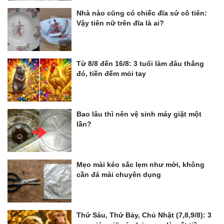
Nhà nào cũng có chiếc đĩa sứ cô tiên:
Vậy tiên nữ trên đĩa là ai?
Từ 8/8 đến 16/8: 3 tuổi làm đâu thắng
đó, tiền đếm mỏi tay
Bao lâu thì nên vệ sinh máy giặt một
lần?
Mẹo mài kéo sắc lẹm như mới, không
cần đá mài chuyên dụng
Thứ Sáu, Thứ Bảy, Chủ Nhật (7,8,9/8): 3