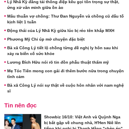
Lý Nhã Kỳ đăng tải thông điệp kêu gọi tôn trọng sự thật,
ứng xử văn minh giữa ồn ào
Mâu thuẫn vợ chồng: Thư Đan Nguyễn và chồng cũ đấu tố
kịch liệt 1 tuần
Động thái của Lý Nhã Kỳ giữa lúc bị réo tên khắp MXH
Phương Mỹ Chi úp mở chuyện đặc biệt
Bà xã Công Lý tiết lộ chồng từng đề nghị ly hôn sau khi
xảy ra biến cố sức khỏe
Lương Bích Hữu nói rõ tin đồn phẫu thuật thẩm mỹ
Mẹ Tóc Tiên mong con gái đi thêm bước nữa trong chuyện
tình cảm
Bà xã Công Lý nói sự thật về cuộc hôn nhân với nam nghệ
sĩ
Tin nên đọc
Showbiz 16/10: Việt Anh và Quỳnh Nga
bị bắt gặp về chung nhà, H'Hen Niê lên
tiếng khi nghi bị Thanh Hằng "chèn ép"