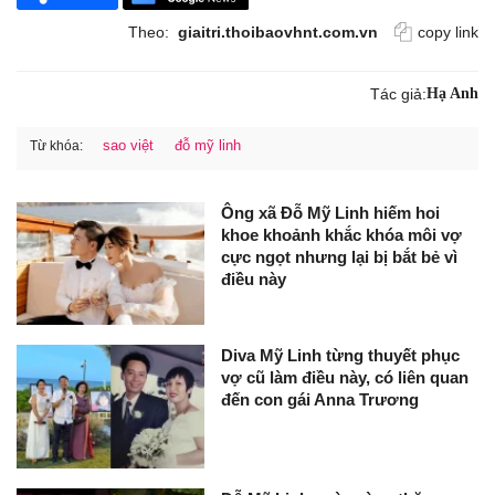
Theo:
giaitri.thoibaovhnt.com.vn
copy link
Tác giả:
Hạ Anh
sao việt
đỗ mỹ linh
Từ khóa:
Ông xã Đỗ Mỹ Linh hiếm hoi
khoe khoảnh khắc khóa môi vợ
cực ngọt nhưng lại bị bắt bẻ vì
điều này
Diva Mỹ Linh từng thuyết phục
vợ cũ làm điều này, có liên quan
đến con gái Anna Trương