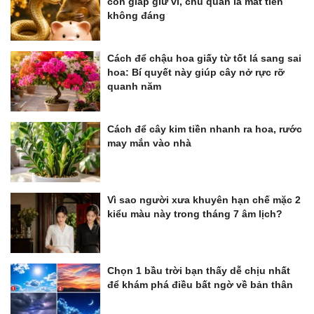
con giáp giữ ví, chủ quan là mất tiền
không đáng
Cách để chậu hoa giấy từ tốt lá sang sai
hoa: Bí quyết này giúp cây nở rực rỡ
quanh năm
Cách để cây kim tiền nhanh ra hoa, rước
may mắn vào nhà
Vì sao người xưa khuyên hạn chế mặc 2
kiểu màu này trong tháng 7 âm lịch?
Chọn 1 bầu trời bạn thấy dễ chịu nhất
để khám phá điều bất ngờ về bản thân