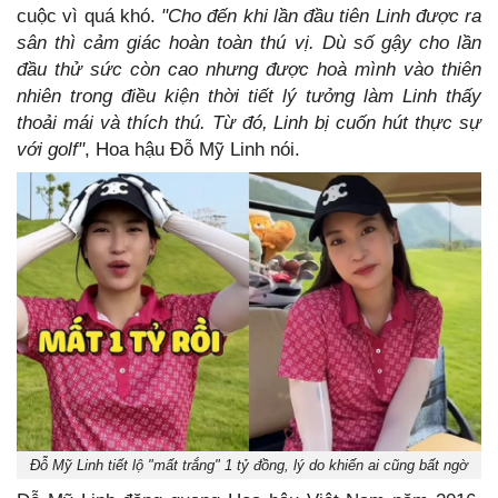
cuộc vì quá khó.
"Cho đến khi lần đầu tiên Linh được ra
sân thì cảm giác hoàn toàn thú vị. Dù số gậy cho lần
đầu thử sức còn cao nhưng được hoà mình vào thiên
nhiên trong điều kiện thời tiết lý tưởng làm Linh thấy
thoải mái và thích thú. Từ đó, Linh bị cuốn hút thực sự
với golf"
, Hoa hậu Đỗ Mỹ Linh nói.
Đỗ Mỹ Linh tiết lộ "mất trắng" 1 tỷ đồng, lý do khiến ai cũng bất ngờ