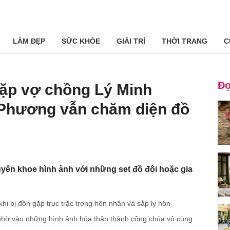
LÀM ĐẸP
SỨC KHỎE
GIẢI TRÍ
THỜI TRANG
C
Đọ
ặp vợ chồng Lý Minh
Phương vẫn chăm diện đồ
yên khoe hình ảnh với những set đồ đôi hoặc gia
 bị đồn gặp trục trặc trong hôn nhân và sắp ly hôn
nhờ vào những hình ảnh hóa thân thành công chúa vô cùng