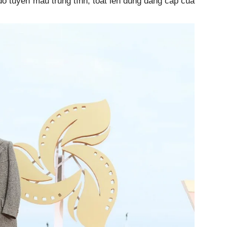
đồ tuyền màu trung tính, toát lên đúng đẳng cấp của