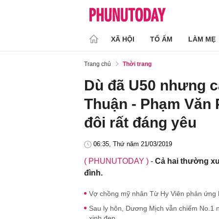
XÃ HỘI
TỔ ẤM
LÀM MẸ
Trang chủ
Thời trang
Dù đã U50 nhưng c
Thuận - Phạm Văn 
đôi rất đáng yêu
06:35, Thứ năm 21/03/2019
( PHUNUTODAY )
-
Cả hai thường xu
đình.
Vợ chồng mỹ nhân Từ Hy Viên phản ứng khi
Sau ly hôn, Dương Mịch vẫn chiếm No.1 
xinh đẹp