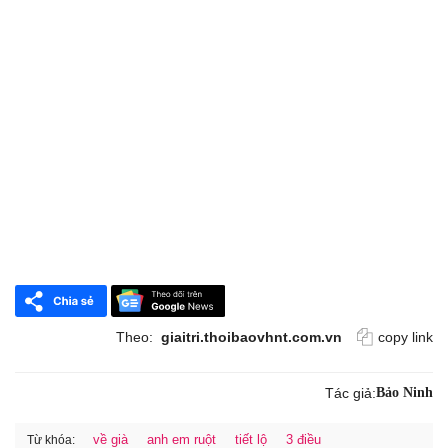
Theo:
giaitri.thoibaovhnt.com.vn
copy link
Tác giả:
Bảo Ninh
về già
anh em ruột
tiết lộ
3 điều
Từ khóa: