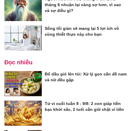
tháng 6 nhuận lại càng sợ hơn, vì sao
và sợ điều gì?
Sống tối giản sẽ mang lại 5 lợi ích vô
cùng thiết thực này cho bạn
Đọc nhiều
Đổ dầu gió lên tỏi: Xử lý gọn cấn đề nam
và nữ đều gặp
Tử vi cuối tuần 8 - 9/8: 2 con giáp tiền
bạc khởi sắc, 2 tuổi cần giữ chặt ví tiền