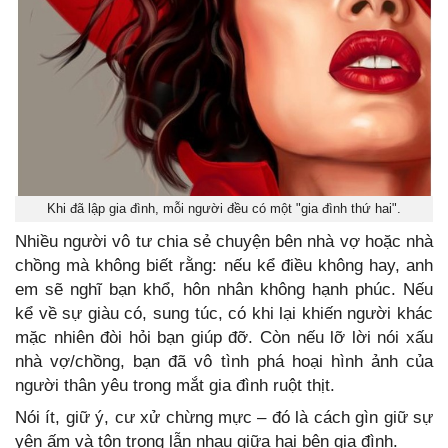
Khi đã lập gia đình, mỗi người đều có một "gia đình thứ hai".
Nhiều người vô tư chia sẻ chuyện bên nhà vợ hoặc nhà
chồng mà không biết rằng: nếu kể điều không hay, anh
em sẽ nghĩ bạn khổ, hôn nhân không hạnh phúc. Nếu
kể về sự giàu có, sung túc, có khi lại khiến người khác
mặc nhiên đòi hỏi bạn giúp đỡ. Còn nếu lỡ lời nói xấu
nhà vợ/chồng, bạn đã vô tình phá hoại hình ảnh của
người thân yêu trong mắt gia đình ruột thịt.
Nói ít, giữ ý, cư xử chừng mực – đó là cách gìn giữ sự
yên ấm và tôn trọng lẫn nhau giữa hai bên gia đình.