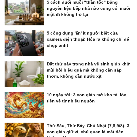
5 cách đuổi muỗi "thần tốc" bằng
nguyên liệu bếp nhà nào cũng có, muỗi
một đi không trở lại
5 công dụng 'ẩn' ít người biết của
camera điện thoại: Hóa ra không chỉ để
chụp ảnh!
Đặt thứ này trong nhà vệ sinh giúp khử
mùi hôi hiệu quả mà không cần sáp
thơm, không cần nước xịt
10 ngày tới: 3 con giáp mở kho tài lộc,
tiền về từ nhiều nguồn
Thứ Sáu, Thứ Bảy, Chủ Nhật (7,8,9/8): 3
con giáp giữ ví, chủ quan là mất tiền