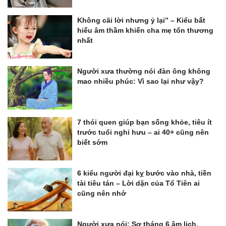
Không cãi lời nhưng ỷ lại” – Kiểu bất
hiếu âm thầm khiến cha mẹ tổn thương
nhất
Người xưa thường nói đàn ông không
mao nhiều phúc: Vì sao lại như vậy?
7 thói quen giúp bạn sống khỏe, tiêu ít
trước tuổi nghỉ hưu – ai 40+ cũng nên
biết sớm
6 kiểu người đại kỵ bước vào nhà, tiền
tài tiêu tán – Lời dặn của Tổ Tiên ai
cũng nên nhớ
Người xưa nói: Sợ tháng 6 âm lịch,