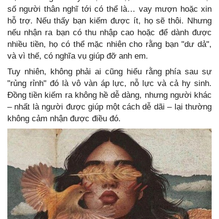
số người thân nghĩ tới có thể là… vay mượn hoặc xin
hỗ trợ. Nếu thấy bạn kiếm được ít, họ sẽ thôi. Nhưng
nếu nhận ra bạn có thu nhập cao hoặc để dành được
nhiều tiền, họ có thể mặc nhiên cho rằng bạn "dư dả",
và vì thế, có nghĩa vụ giúp đỡ anh em.
Tuy nhiên, không phải ai cũng hiểu rằng phía sau sự
"rủng rỉnh" đó là vô vàn áp lực, nỗ lực và cả hy sinh.
Đồng tiền kiếm ra không hề dễ dàng, nhưng người khác
– nhất là người được giúp một cách dễ dãi – lại thường
không cảm nhận được điều đó.