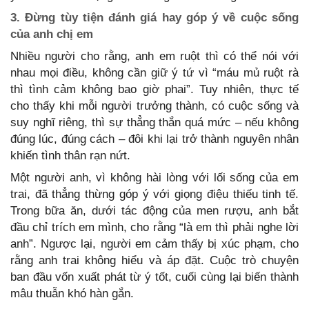
3. Đừng tùy tiện đánh giá hay góp ý về cuộc sống
của anh chị em
Nhiều người cho rằng, anh em ruột thì có thể nói với
nhau mọi điều, không cần giữ ý tứ vì “máu mủ ruột rà
thì tình cảm không bao giờ phai”. Tuy nhiên, thực tế
cho thấy khi mỗi người trưởng thành, có cuộc sống và
suy nghĩ riêng, thì sự thẳng thắn quá mức – nếu không
đúng lúc, đúng cách – đôi khi lại trở thành nguyên nhân
khiến tình thân rạn nứt.
Một người anh, vì không hài lòng với lối sống của em
trai, đã thẳng thừng góp ý với giọng điệu thiếu tinh tế.
Trong bữa ăn, dưới tác động của men rượu, anh bắt
đầu chỉ trích em mình, cho rằng “là em thì phải nghe lời
anh”. Ngược lại, người em cảm thấy bị xúc phạm, cho
rằng anh trai không hiểu và áp đặt. Cuộc trò chuyện
ban đầu vốn xuất phát từ ý tốt, cuối cùng lại biến thành
mâu thuẫn khó hàn gắn.