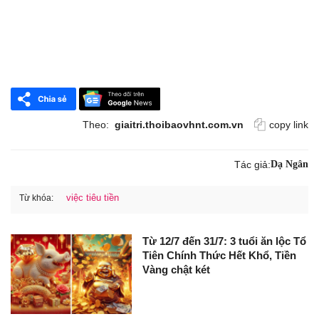
Theo:
giaitri.thoibaovhnt.com.vn
copy link
Tác giả:
Dạ Ngân
việc tiêu tiền
Từ khóa:
Từ 12/7 đến 31/7: 3 tuổi ăn lộc Tổ
Tiên Chính Thức Hết Khổ, Tiền
Vàng chật két