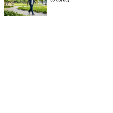
cơ đột quỵ