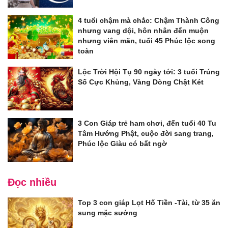
4 tuổi chậm mà chắc: Chậm Thành Công
nhưng vang dội, hôn nhân đến muộn
nhưng viên mãn, tuổi 45 Phúc lộc song
toàn
Lộc Trời Hội Tụ 90 ngày tới: 3 tuổi Trúng
Số Cực Khủng, Vàng Dòng Chật Két
3 Con Giáp trẻ ham chơi, đến tuổi 40 Tu
Tâm Hướng Phật, cuộc đời sang trang,
Phúc lộc Giàu có bất ngờ
Đọc nhiều
Top 3 con giáp Lọt Hố Tiền -Tài, từ 35 ăn
sung mặc sướng