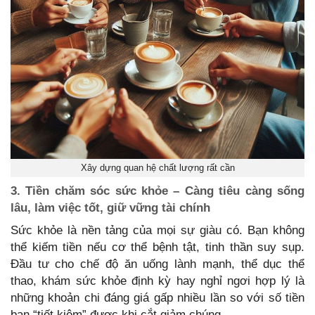
Xây dựng quan hệ chất lượng rất cần
3. Tiền chăm sóc sức khỏe – Càng tiêu càng sống
lâu, làm việc tốt, giữ vững tài chính
Sức khỏe là nền tảng của mọi sự giàu có. Bạn không
thể kiếm tiền nếu cơ thể bệnh tật, tinh thần suy sụp.
Đầu tư cho chế độ ăn uống lành mạnh, thể dục thể
thao, khám sức khỏe định kỳ hay nghỉ ngơi hợp lý là
những khoản chi đáng giá gấp nhiều lần so với số tiền
bạn “tiết kiệm” được khi cắt giảm chúng.