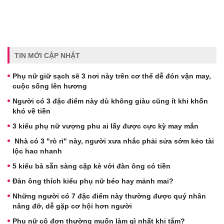
TIN MỚI CẬP NHẬT
Phụ nữ giữ sạch sẽ 3 nơi này trên cơ thể dễ đón vận may,
cuộc sống lên hương
Người có 3 đặc điểm này dù không giàu cũng ít khi khốn
khó về tiền
3 kiểu phụ nữ vượng phu ai lấy được cực kỳ may mắn
Nhà có 3 "rò rỉ" này, người xưa nhắc phải sửa sớm kẻo tài
lộc hao nhanh
5 kiểu bà sẵn sàng cặp kè với đàn ông có tiền
Đàn ông thích kiểu phụ nữ béo hay mảnh mai?
Những người có 7 đặc điểm này thường được quý nhân
nâng đỡ, dễ gặp cơ hội hơn người
Phụ nữ cô đơn thường muốn làm gì nhất khi tắm?