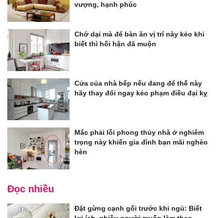
vượng, hạnh phúc
Chớ dại mà để bàn ăn vị trí này kẻo khi
biết thì hối hận đã muộn
Cửa của nhà bếp nếu đang để thế này
hãy thay đổi ngay kẻo phạm điều đại kỵ
Mắc phải lỗi phong thủy nhà ở nghiêm
trọng này khiến gia đình bạn mãi nghèo
hèn
Đọc nhiều
Đặt gừng cạnh gối trước khi ngủ: Biết
lợi ích, nhiều người muốn làm theo