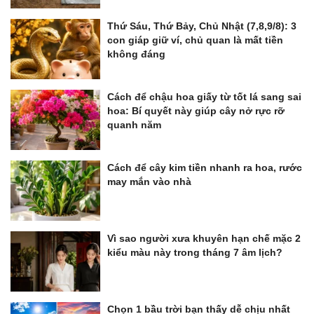
Thứ Sáu, Thứ Bảy, Chủ Nhật (7,8,9/8): 3
con giáp giữ ví, chủ quan là mất tiền
không đáng
Cách để chậu hoa giấy từ tốt lá sang sai
hoa: Bí quyết này giúp cây nở rực rỡ
quanh năm
Cách để cây kim tiền nhanh ra hoa, rước
may mắn vào nhà
Vì sao người xưa khuyên hạn chế mặc 2
kiểu màu này trong tháng 7 âm lịch?
Chọn 1 bầu trời bạn thấy dễ chịu nhất