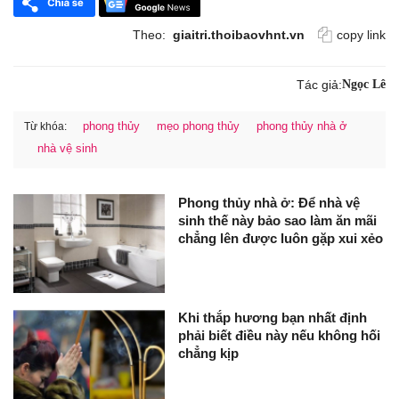
Theo:
giaitri.thoibaovhnt.vn
copy link
Tác giả:
Ngọc Lê
phong thủy
mẹo phong thủy
phong thủy nhà ở
Từ khóa:
nhà vệ sinh
Phong thủy nhà ở: Để nhà vệ
sinh thế này bảo sao làm ăn mãi
chẳng lên được luôn gặp xui xẻo
Khi thắp hương bạn nhất định
phải biết điều này nếu không hối
chẳng kịp