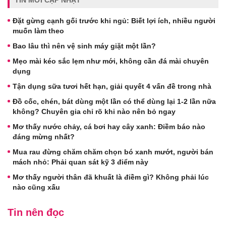
Đặt gừng cạnh gối trước khi ngủ: Biết lợi ích, nhiều người
muốn làm theo
Bao lâu thì nên vệ sinh máy giặt một lần?
Mẹo mài kéo sắc lẹm như mới, không cần đá mài chuyên
dụng
Tận dụng sữa tươi hết hạn, giải quyết 4 vấn đề trong nhà
Đồ cốc, chén, bát dùng một lần có thể dùng lại 1-2 lần nữa
không? Chuyên gia chỉ rõ khi nào nên bỏ ngay
Mơ thấy nước chảy, cá bơi hay cây xanh: Điềm báo nào
đáng mừng nhất?
Mua rau đừng chăm chăm chọn bó xanh mướt, người bán
mách nhỏ: Phải quan sát kỹ 3 điểm này
Mơ thấy người thân đã khuất là điềm gì? Không phải lúc
nào cũng xấu
Tin nên đọc