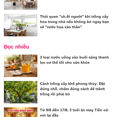
Thói quen "ch.ết người" khi trồng cây
hoa trong nhà nếu không bỏ ngay bạn
sẽ "rước họa vào thân"
Đọc nhiều
3 loại nước uống vào buổi sáng thanh
lọc cơ thể tốt cho sức khỏe
Cách trồng cây khế phong thủy: Đặt
đúng chỗ, chăm đúng cách để tránh
trồng rồi phải bỏ
Từ 9/8 đến 17/8, 3 tuổi ăn may Tiền cứ
vơi lại đầy