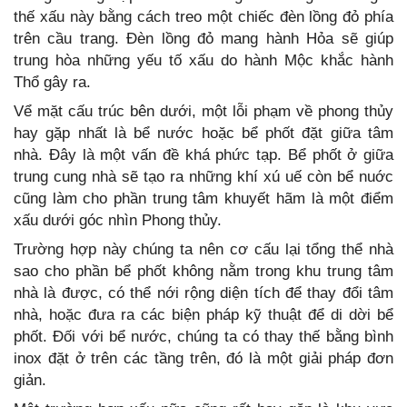
thế xấu này bằng cách treo một chiếc đèn lồng đỏ phía
trên cầu trang. Đèn lồng đỏ mang hành Hỏa sẽ giúp
trung hòa những yếu tố xấu do hành Mộc khắc hành
Thổ gây ra.
Vể mặt cấu trúc bên dưới, một lỗi phạm về phong thủy
hay gặp nhất là bể nước hoặc bể phốt đặt giữa tâm
nhà. Đây là một vấn đề khá phức tạp. Bể phốt ở giữa
trung cung nhà sẽ tạo ra những khí xú uế còn bể nuớc
cũng làm cho phần trung tâm khuyết hãm là một điểm
xấu dưới góc nhìn Phong thủy.
Trường hợp này chúng ta nên cơ cấu lại tổng thể nhà
sao cho phần bể phốt không nằm trong khu trung tâm
nhà là được, có thể nới rộng diện tích để thay đổi tâm
nhà, hoặc đưa ra các biện pháp kỹ thuật để di dời bể
phốt. Đối với bể nước, chúng ta có thay thế bằng bình
inox đặt ở trên các tầng trên, đó là một giải pháp đơn
giản.