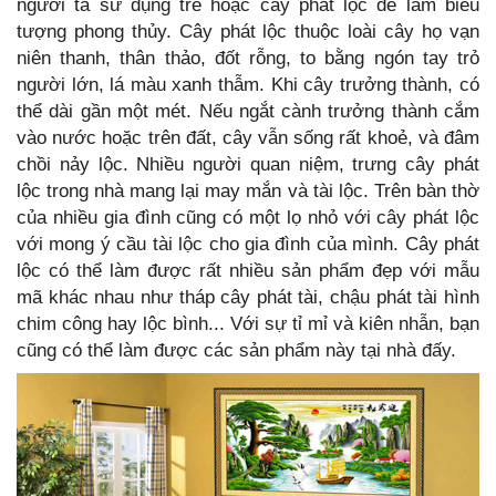
người ta sử dụng tre hoặc cây phát lộc để làm biểu
tượng phong thủy. Cây phát lộc thuộc loài cây họ vạn
niên thanh, thân thảo, đốt rỗng, to bằng ngón tay trỏ
người lớn, lá màu xanh thẫm. Khi cây trưởng thành, có
thể dài gần một mét. Nếu ngắt cành trưởng thành cắm
vào nước hoặc trên đất, cây vẫn sống rất khoẻ, và đâm
chồi nảy lộc. Nhiều người quan niệm, trưng cây phát
lộc trong nhà mang lại may mắn và tài lộc. Trên bàn thờ
của nhiều gia đình cũng có một lọ nhỏ với cây phát lộc
với mong ý cầu tài lộc cho gia đình của mình. Cây phát
lộc có thể làm được rất nhiều sản phẩm đẹp với mẫu
mã khác nhau như tháp cây phát tài, chậu phát tài hình
chim công hay lộc bình... Với sự tỉ mỉ và kiên nhẫn, bạn
cũng có thể làm được các sản phẩm này tại nhà đấy.