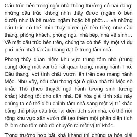
Cấu trúc bên trong ngôi nhà thông thường có hai dạng:
những cấu trúc không nhìn thấy được (ngầm ở bên
dưới) như là bể nước ngầm hoặc bể phốt…. và những
cấu trúc có thể nhìn thấy được (ở bên trên) như cầu
thang, phòng khách, phòng ngủ, nhà bếp, nhà vệ sinh…
Về mặt cấu trúc bên trên, chúng ta có thể lấy một ví dụ
phổ biến nhất là cầu thang đặt ở trung tâm nhà.
Phong thủy quan niệm khu vực trung tâm nhà (trung
cung) đóng một vai trò rất quan trọng, mang hành Thổ.
Cầu thang, với tính chất vươn lên trên cao mang hành
Mộc. Như vậy, nếu cầu thang đặt ở giữa nhà thì Mộc sẽ
khắc Thổ (theo thuyết ngũ hành tương sinh tương
khắc) không tốt cho căn nhà. Để hóa giải tính xấu này
chúng ta có thể điều chỉnh tâm nhà sang một vị trí khác
bằng thủ pháp cấu trúc lại diện tích sàn nhà, có thể nới
rộng khu vực sân vườn để tạo thêm một phần diện tích
ở làm cho tâm nhà đã chuyển ra một vị trí khác.
Trong trường hợp bất khả kháng thì chúng ta hóa giải