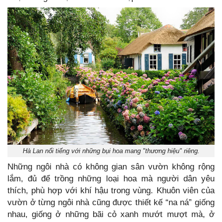
Hà Lan nổi tiếng với những bụi hoa mang "thương hiệu" riêng.
Những ngôi nhà có không gian sân vườn không rộng
lắm, đủ để trồng những loại hoa mà người dân yêu
thích, phù hợp với khí hậu trong vùng. Khuôn viên của
vườn ở từng ngôi nhà cũng được thiết kế “na ná” giống
nhau, giống ở những bãi cỏ xanh mướt mượt mà, ở