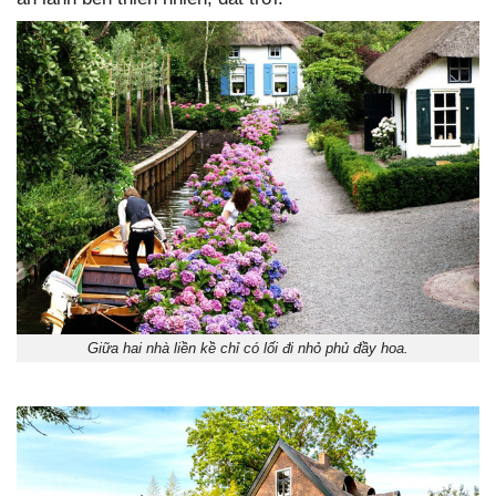
Giữa hai nhà liền kề chỉ có lối đi nhỏ phủ đầy hoa.