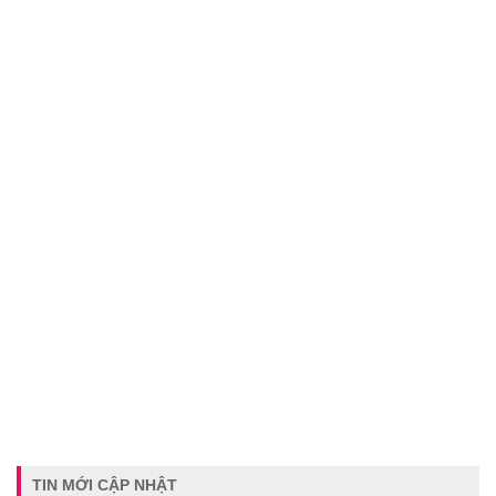
TIN MỚI CẬP NHẬT