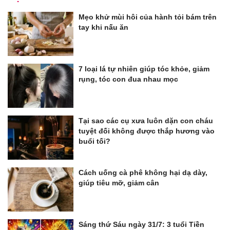
Mẹo khử mùi hôi của hành tỏi bám trên
tay khi nấu ăn
7 loại lá tự nhiên giúp tóc khỏe, giảm
rụng, tóc con đua nhau mọc
Tại sao các cụ xưa luôn dặn con cháu
tuyệt đối không được thắp hương vào
buổi tối?
Cách uống cà phê không hại dạ dày,
giúp tiêu mỡ, giảm cân
Sáng thứ Sáu ngày 31/7: 3 tuổi Tiền