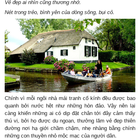
Vẻ đẹp ai nhìn cũng thương nhớ.
Nét trong trẻo, bình yên của dòng sông, bụi cỏ.
Chính vì mỗi ngôi nhà mái tranh cổ kính đều được bao
quanh bởi nước hệt như những hòn đảo. Vậy nên lại
càng khiến những ai có dịp đặt chân tới đây cảm thấy
thú vị, bởi họ được du ngoạn, thưởng lãm vẻ đẹp thiên
đường nơi hạ giới chầm chậm, nhẹ nhàng bằng chính
những con thuyền nhỏ mộc mạc của người dân.