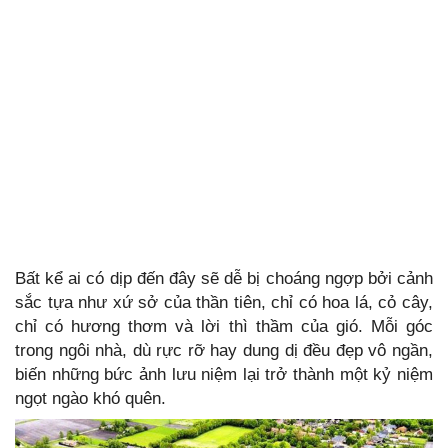
Bất kể ai có dịp đến đây sẽ dễ bị choáng ngợp bởi cảnh
sắc tựa như xứ sở của thần tiên, chỉ có hoa lá, cỏ cây,
chỉ có hương thơm và lời thì thầm của gió. Mỗi góc
trong ngôi nhà, dù rực rỡ hay dung dị đều đẹp vô ngần,
biến những bức ảnh lưu niệm lại trở thành một kỷ niệm
ngọt ngào khó quên.