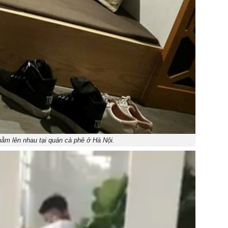
nằm lên nhau tại quán cà phê ở Hà Nội.