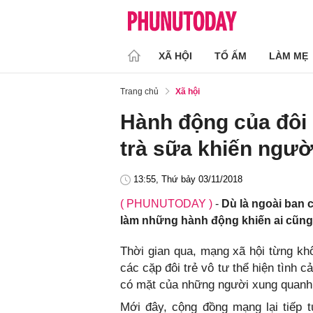
XÃ HỘI
TỔ ẤM
LÀM MẸ
Trang chủ
Xã hội
Hành động của đôi
trà sữa khiến ngườ
13:55, Thứ bảy 03/11/2018
( PHUNUTODAY )
-
Dù là ngoài ban 
làm những hành động khiến ai cũng 
Thời gian qua, mạng xã hội từng khôn
các cặp đôi trẻ vô tư thể hiện tình 
có mặt của những người xung quanh
Mới đây, cộng đồng mạng lại tiếp t