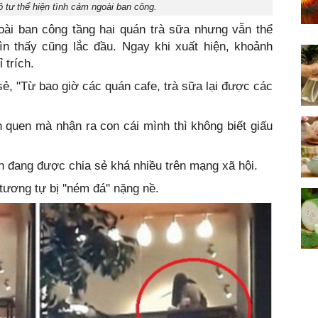
ô tư thể hiện tình cảm ngoài ban công.
goài ban công tầng hai quán trà sữa nhưng vẫn thể
ìn thấy cũng lắc đầu. Ngay khi xuất hiện, khoảnh
 trích.
sẻ, "Từ bao giờ các quán cafe, trà sữa lại được các
quen mà nhận ra con cái mình thì không biết giấu
vẫn đang được chia sẻ khá nhiều trên mạng xã hội.
ương tự bị ''ném đá'' nặng nề.