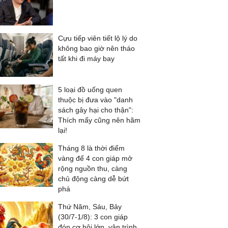
Cựu tiếp viên tiết lộ lý do
không bao giờ nên tháo
tất khi đi máy bay
5 loại đồ uống quen
thuộc bị đưa vào "danh
sách gây hại cho thận":
Thích mấy cũng nên hãm
lại!
Tháng 8 là thời điểm
vàng để 4 con giáp mở
rộng nguồn thu, càng
chủ động càng dễ bứt
phá
Thứ Năm, Sáu, Bảy
(30/7-1/8): 3 con giáp
đón cơ hội lớn, vận trình