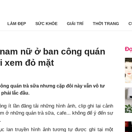
LÀM ĐẸP
SỨC KHỎE
GIẢI TRÍ
THỜI TRANG
C
Đọ
 nam nữ ở ban công quán
i xem đỏ mặt
công quán trà sữa nhưng cặp đôi này vẫn vô tư
phải lắc đầu.
g ít lần đăng tải những hình ảnh, clip ghi lại cảnh
cảm ở những quán trà sữa, cafe... không để ý đến sự
.
ục lan truyền hình ảnh tương tự được ghi tại một