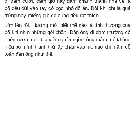
đi đám cưới, đám giỗ hay đám khánh thành nhà về là
bố đều dúi vào tay cô bọc nhỏ đồ ăn. Đôi khi chỉ là quả
trứng hay miếng giò cô cũng đều rất thích.
Lớn lên rồi, Hương mới biết thế nào là tình thương của
bố khi nhìn những gói phần. Đàn ông đi đám thường có
chén rượu, cốc bia với người ngồi cùng mâm, cô không
hiểu bố mình tranh thủ lấy phần vào lúc nào khi mâm cỗ
toàn đàn ông như thế.