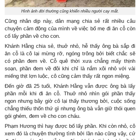
Hình ảnh đời thường cũng khiến nhiều người cay mắt.
Cũng nhân dịp này, dân mạng chia sẻ rất nhiều câu
chuyện cảm động của mình về việc bố mẹ đi ăn cỗ còn
cố lấy phần về cho con.
Khánh Hằng chia sẻ, thuở nhỏ, hễ thấy ông bà sắp đi
ăn cỗ là cô lại mừng rỡ, ngóng trông bởi biết chắc sẽ
có phần đem về. Cỗ quê thời xưa chẳng mấy thịnh
soạn, phần đem về đôi khi chỉ là nắm xôi nhỏ với vài
miếng thịt lợn luộc, cô cũng cảm thấy rất ngon miệng.
Đến giờ đã 25 tuổi, Khánh Hằng vẫn được ông bà lấy
phần mỗi khi đi ăn cỗ. Thuở nhỏ nhìn gói phần thấy
ngon nhưng bây giờ cô lại thấy thương bởi, cuộc sống
chẳng thiếu thốn thứ gì nhưng ông bà vẫn giữ thói quen
gói ghém, đem về cho con cháu.
Phạm Hương thì hay được bố lấy phần. Khi còn nhỏ, cô
xem đó là chuyện thường tình bởi lần nào cũng vậy, cứ