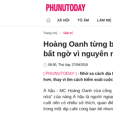
XÃ HỘI
TỔ ẤM
LÀM MẸ
Trang chủ
Giải trí
Hoàng Oanh từng bấ
bất ngờ vì nguyên
09:00, Thứ bảy 27/04/2019
( PHUNUTODAY )
-
Nhờ xa cách địa l
hơn, thay vì tìm cách kiểm soát cu
Á hậu - MC Hoàng Oanh vừa công kh
nửa" của nàng Á hậu là người ngoại
cuối nên có nhiều sở thích, quan đi
trong một dịp cafe cùng bạn bè nhưn