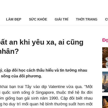
LÀM ĐẸP
SỨC KHỎE
GIẢI TRÍ
THỜI TRANG
C
Đọ
t an khi yêu xa, ai cũng
 nhân?
ý, cặp đôi học cách thấu hiểu và tin tưởng nhau
ộc sống của đối phương.
ai bạn trai Tây vào dịp Valentine vừa qua. "Một
 quốc sinh sống ở Singapore, thuộc thế hệ 8x đời
ểm giống bạn gái sinh năm 1990. Cặp đôi biết nhau
g họ duy trì mối quan hệ bình thường suốt hơn một