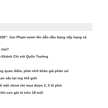
2026": Jun Phạm vươn lên dẫn đầu bảng xếp hạng cá
 trai?
âm Khánh Chi với Quốc Trường
ồng quan điểm, phải nhờ khán giả phân xử
n sắc lọt top thế giới
 xê một show chỉ mua được 2, 3 tô phở
hi con gái út tròn 18 tuổi