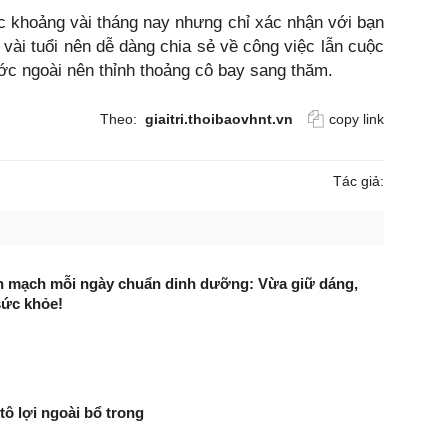
c khoảng vài tháng nay nhưng chỉ xác nhận với bạn
 vài tuổi nên dễ dàng chia sẻ về công việc lẫn cuộc
ước ngoài nên thỉnh thoảng cô bay sang thăm.
Theo:
giaitri.thoibaovhnt.vn
copy link
Tác giả:
ến mạch mỗi ngày chuẩn dinh dưỡng: Vừa giữ dáng,
sức khỏe!
 tô lợi ngoài bổ trong