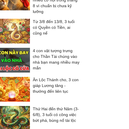
nhiều cơ hội trong tháng
8 vì chuẩn bị chưa kỹ
lưỡng
Từ 3/8 đến 13/8, 3 tuổi
có Quyền có Tiền, ai
cũng nể
4 con vật tượng trưng
cho Thần Tài chúng vào
nhà bạn mang nhiều may
mắn
Ăn Lộc Thánh cho, 3 con
giáp Lương tăng -
thưởng đến liên tục
Thứ Hai đến thứ Năm (3-
6/8), 3 tuổi có công việc
bứt phá, bùng nổ tài lộc