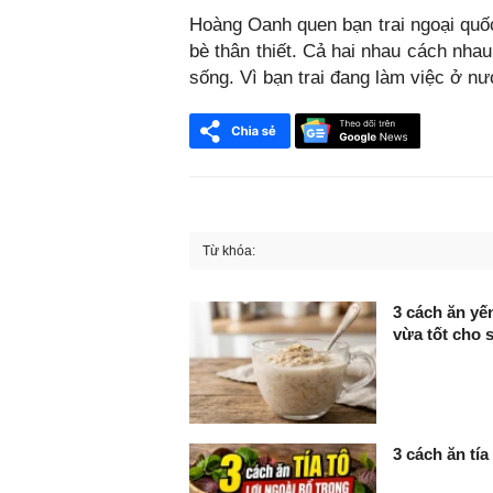
Hoàng Oanh quen bạn trai ngoại quố
bè thân thiết. Cả hai nhau cách nhau
sống. Vì bạn trai đang làm việc ở n
Từ khóa:
FaceBook
3 cách ăn y
vừa tốt cho 
3 cách ăn tía