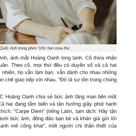
 Quốc Anh trong phim 'Ước hẹn mùa thu'.
nh, ánh mắt Hoàng Oanh long lanh. Cô thừa nhận
xuân. Theo cô, mọi thứ đều có duyên số và cả hai
y nhiên, họ vẫn làm bạn, vẫn dành cho nhau những
n chế giao tiếp với nhau. "Đó là sự tôn trọng chúng
MC Hoàng Oanh chia sẻ bức ảnh lãng mạn bên một
Cả hai đang tắm biển và tận hưởng giây phút hạnh
ích: "Carpe Diem" (tiếng Latin, tạm dịch: Hãy tận
dưới bức ảnh, đông đảo bạn bè và khán giả gửi lời
h mẽ công khai", một người chị thân thiết của