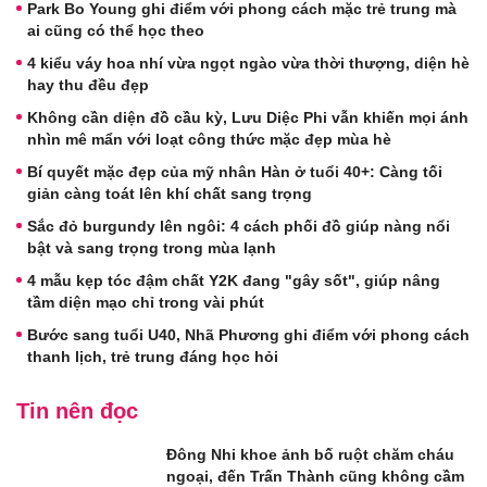
Park Bo Young ghi điểm với phong cách mặc trẻ trung mà
ai cũng có thể học theo
4 kiểu váy hoa nhí vừa ngọt ngào vừa thời thượng, diện hè
hay thu đều đẹp
Không cần diện đồ cầu kỳ, Lưu Diệc Phi vẫn khiến mọi ánh
nhìn mê mẩn với loạt công thức mặc đẹp mùa hè
Bí quyết mặc đẹp của mỹ nhân Hàn ở tuổi 40+: Càng tối
giản càng toát lên khí chất sang trọng
Sắc đỏ burgundy lên ngôi: 4 cách phối đồ giúp nàng nổi
bật và sang trọng trong mùa lạnh
4 mẫu kẹp tóc đậm chất Y2K đang "gây sốt", giúp nâng
tầm diện mạo chỉ trong vài phút
Bước sang tuổi U40, Nhã Phương ghi điểm với phong cách
thanh lịch, trẻ trung đáng học hỏi
Tin nên đọc
Đông Nhi khoe ảnh bố ruột chăm cháu
ngoại, đến Trấn Thành cũng không cầm