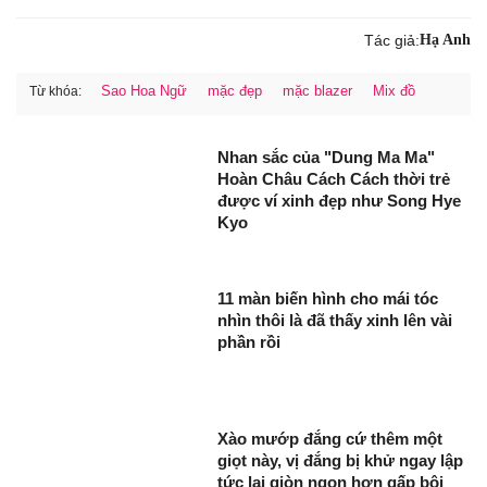
Tác giả:
Hạ Anh
Sao Hoa Ngữ
mặc đẹp
mặc blazer
Mix đồ
Từ khóa:
Nhan sắc của "Dung Ma Ma"
Hoàn Châu Cách Cách thời trẻ
được ví xinh đẹp như Song Hye
Kyo
11 màn biến hình cho mái tóc
nhìn thôi là đã thấy xinh lên vài
phần rồi
Xào mướp đắng cứ thêm một
giọt này, vị đắng bị khử ngay lập
tức lại giòn ngon hơn gấp bội