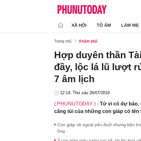
XÃ HỘI
TỔ ẤM
LÀM MẸ
Trang chủ
Khám phá
Hợp duyên thần Tài,
đầy, lộc lá lũ lượt
7 âm lịch
12:14, Thứ sáu 26/07/2019
( PHUNUTODAY )
-
Tử vi có dự báo, t
căng túi của những con giáp có tên
Con giáp vẻ ngoài yếu đuối nhưng bên tr
ông
3 con giáp giàu sang rực rỡ, tài lộc bủa 