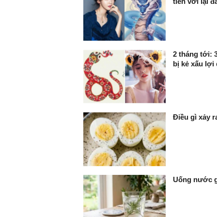
tiền vơi lại đ
2 tháng tới:
bị kẻ xấu lợi
Điều gì xảy 
Uống nước gì