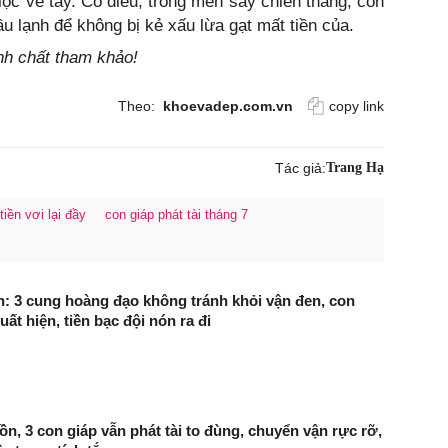
 lộc về tay. Có điều, trong men say chiến thắng, con
u lạnh để không bị kẻ xấu lừa gạt mất tiền của.
ính chất tham khảo!
Theo:
khoevadep.com.vn
copy link
Tác giả:
Trang Hạ
tiền vơi lại đầy
con giáp phát tài tháng 7
: 3 cung hoàng đạo không tránh khỏi vận đen, con
uất hiện, tiền bạc đội nón ra đi
ồn, 3 con giáp vẫn phát tài to đùng, chuyển vận rực rỡ,