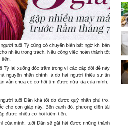
người tuổi Tý cũng có chuyển biến bất ngờ khi bản
cho nhiều trọng trách. Nếu công việc hoàn thành tốt
 tiến.
i Tý lại xuống dốc trầm trọng vì các cặp đôi dễ nảy
à nguyên nhân chính là do hai người thiếu sự tin
ân vẫn chưa có cơ hội tìm được nửa kia của mình.
 người tuổi Dần khá tốt do được quý nhân phù trợ,
ắc cho con giáp này. Bên cạnh đó, phương diện tài
ặp được nhiều cơ hội kiếm tiền.
hỉ của mình, tuổi Dần sẽ gặt hái được những thành