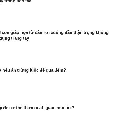
ầy trong tích tắc
 3 con giáp họa từ đâu rơi xuống đầu thận trọng không
 dụng trắng tay
ra nếu ăn trứng luộc để qua đêm?
 để cơ thể thơm mát, giảm mùi hôi?