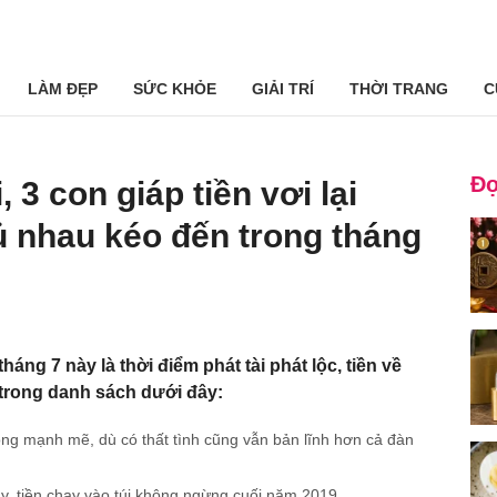
LÀM ĐẸP
SỨC KHỎE
GIẢI TRÍ
THỜI TRANG
C
Đọ
 3 con giáp tiền vơi lại
 rủ nhau kéo đến trong tháng
háng 7 này là thời điểm phát tài phát lộc, tiền về
 trong danh sách dưới đây:
ong mạnh mẽ, dù có thất tình cũng vẫn bản lĩnh hơn cả đàn
vây, tiền chạy vào túi không ngừng cuối năm 2019