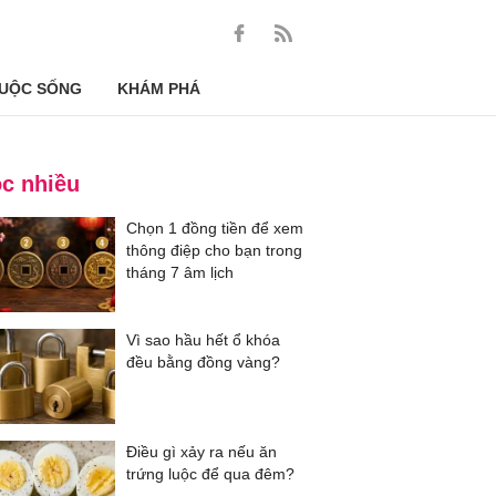
UỘC SỐNG
KHÁM PHÁ
c nhiều
Chọn 1 đồng tiền để xem
thông điệp cho bạn trong
tháng 7 âm lịch
Vì sao hầu hết ổ khóa
đều bằng đồng vàng?
Điều gì xảy ra nếu ăn
trứng luộc để qua đêm?