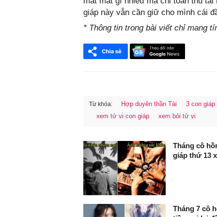
mất mát gì nhiều mà chỉ toàn thu tài
giáp này vẫn cần giữ cho mình cái đầ
* Thông tin trong bài viết chỉ mang t
Hợp duyên thần Tài
3 con giáp 
Từ khóa:
xem tử vi con giáp
xem bói tử vi
FaceBook
Tháng cô hồn
giáp thứ 13 x
Tháng 7 cô h