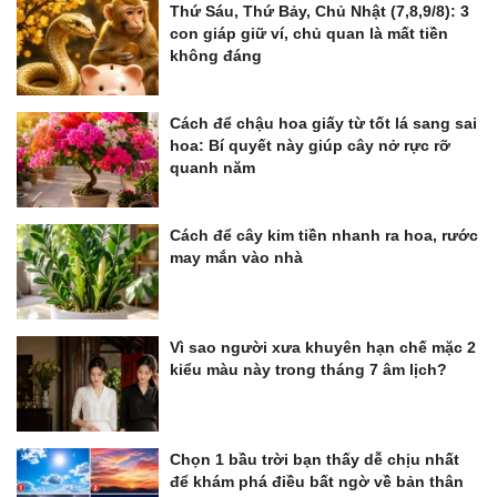
Thứ Sáu, Thứ Bảy, Chủ Nhật (7,8,9/8): 3
con giáp giữ ví, chủ quan là mất tiền
không đáng
Cách để chậu hoa giấy từ tốt lá sang sai
hoa: Bí quyết này giúp cây nở rực rỡ
quanh năm
Cách để cây kim tiền nhanh ra hoa, rước
may mắn vào nhà
Vì sao người xưa khuyên hạn chế mặc 2
kiểu màu này trong tháng 7 âm lịch?
Chọn 1 bầu trời bạn thấy dễ chịu nhất
để khám phá điều bất ngờ về bản thân