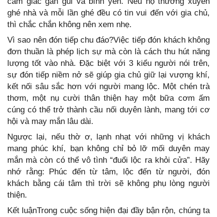
cảm giác gần gũi và bình yên. Nếu họ thường xuyên
ghé nhà và mỗi lần ghé đều có tin vui đến với gia chủ,
thì chắc chắn không nên xem nhẹ.
Vì sao nên đón tiếp chu đáo?Việc tiếp đón khách không
đơn thuần là phép lịch sự mà còn là cách thu hút năng
lượng tốt vào nhà. Đặc biệt với 3 kiểu người nói trên,
sự đón tiếp niềm nở sẽ giúp gia chủ giữ lại vượng khí,
kết nối sâu sắc hơn với người mang lộc. Một chén trà
thơm, một nụ cười thân thiện hay một bữa cơm ấm
cúng có thể trở thành cầu nối duyên lành, mang tới cơ
hội và may mắn lâu dài.
Ngược lại, nếu thờ ơ, lạnh nhạt với những vị khách
mang phúc khí, bạn không chỉ bỏ lỡ mối duyên may
mắn mà còn có thể vô tình “đuổi lộc ra khỏi cửa”. Hãy
nhớ rằng: Phúc đến từ tâm, lộc đến từ người, đón
khách bằng cái tâm thì trời sẽ không phụ lòng người
thiện.
Kết luậnTrong cuộc sống hiện đại đầy bận rộn, chúng ta