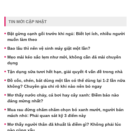
TIN MỚI CẬP NHẬT
Đặt gừng cạnh gối trước khi ngủ: Biết lợi ích, nhiều người
muốn làm theo
Bao lâu thì nên vệ sinh máy giặt một lần?
Mẹo mài kéo sắc lẹm như mới, không cần đá mài chuyên
dụng
Tận dụng sữa tươi hết hạn, giải quyết 4 vấn đề trong nhà
Đồ cốc, chén, bát dùng một lần có thể dùng lại 1-2 lần nữa
không? Chuyên gia chỉ rõ khi nào nên bỏ ngay
Mơ thấy nước chảy, cá bơi hay cây xanh: Điềm báo nào
đáng mừng nhất?
Mua rau đừng chăm chăm chọn bó xanh mướt, người bán
mách nhỏ: Phải quan sát kỹ 3 điểm này
Mơ thấy người thân đã khuất là điềm gì? Không phải lúc
nào cũng xấu