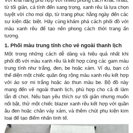
Với khả năng phù hợp với nhiều phong cách khác nhau,
từ tối giản, cá tính đến sang trọng, xanh rêu là lựa chọn
tuyệt vời cho mọi dịp, từ trang phục hằng ngày đến các
sự kiện đặc biệt. Hãy cùng khám phá cách phối đồ với
màu xanh rêu để tạo nên phong cách thời trang ấn
tượng.
1. Phối màu trung tính cho vẻ ngoài thanh lịch
Một trong những cách dễ dàng và hiệu quả nhất khi
phối đồ với màu xanh rêu là kết hợp cùng các gam màu
trung tính như trắng, đen, be hoặc xám. Ví dụ, bạn có
thể diện một chiếc quần ống rộng màu xanh rêu kết hợp
với áo sơ mi trắng hoặc áo thun màu be. Bộ đồ này
mang đến vẻ ngoài thanh lịch, phù hợp cho cả đi làm
lẫn đi chơi. Nếu bạn yêu thích sự tối giản nhưng muốn
nổi bật, thử một chiếc blazer xanh rêu kết hợp với quần
âu đen hoặc chân váy xám, và thêm chút phụ kiện kim
loại để tạo điểm nhấn tinh tế.