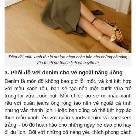
Đầm dài màu xanh rêu là sự lựa chọn hoàn hảo cho những cô nàng
yêu thích sự thanh lịch và quyến rũ.
3. Phối đồ với denim cho vẻ ngoài năng động
Denim là món đồ không bao giờ lỗi mốt, và khi kết hợp
với màu xanh rêu, bạn sẽ tạo nên một outfit vừa trẻ
trung lại vừa cuốn hút. Một chiếc áo sơ mi màu xanh
rêu với quần jeans ống rộng tạo nên vẻ ngoài cá tính
nhưng vẫn thanh lịch. Hoặc bạn cũng có thể kết hợp áo
thun màu xanh rêu với quần shorts denim và sneakers
trắng – bộ đồ hoàn hảo cho những ngày hè dạo phố hay
đi du lịch. Đối với những cô nàng yêu thích phong cách