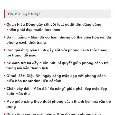
TIN MỚI CẬP NHẬT
Quan Hiểu Đồng gây sốt với loạt outfit tôn dáng cũng
khiến phái đẹp muốn học theo
Sơ mi trắng – Món đồ cơ bản nhưng có thể biến hóa với đủ
phong cách thời trang
Con gái út Quyền Linh gây sốt với phong cách thời trang
trẻ trung, dễ mặc
Kẻ caro trở lại đầy cuốn hút, bí quyết giúp phong cách trẻ
trung mà vẫn thanh lịch
Ở tuổi 35+, Diệu Nhi ngày càng mặc đẹp với phong cách
biến hóa từ nữ tính đến cá tính
Chân váy dài – Món đồ "đa năng" giúp phái đẹp mặc đẹp
suốt mùa thu
Mẹo giúp nàng theo đuổi phong cách thanh lịch mà vẫn trẻ
trung
Quần ống suông màu nâu – Món đồ giúp phong cách