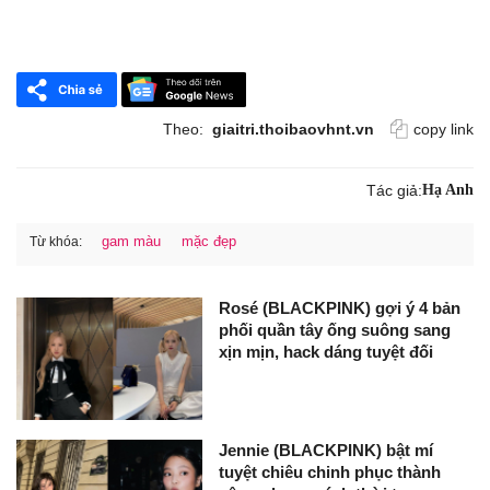
Theo:
giaitri.thoibaovhnt.vn
copy link
Tác giả:
Hạ Anh
gam màu
mặc đẹp
Từ khóa:
Rosé (BLACKPINK) gợi ý 4 bản
phối quần tây ống suông sang
xịn mịn, hack dáng tuyệt đối
Jennie (BLACKPINK) bật mí
tuyệt chiêu chinh phục thành