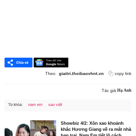
Theo:
giaitri.thoibaovhnt.vn
copy link
Tác giả:
Hạ Anh
nam em
sao việt
Từ khóa:
Showbiz 4/2: Xôn xao khoảnh
khắc Hương Giang về ra mắt nhà
bạn trai, Nam Em tiết lộ cách