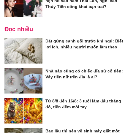
hẹn hò sao nam Thái Lan, nghi vấn
Thủy Tiên công khai bạn trai?
Đọc nhiều
Đặt gừng cạnh gối trước khi ngủ: Biết
lợi ích, nhiều người muốn làm theo
Nhà nào cũng có chiếc đĩa sứ cô tiên:
Vậy tiên nữ trên đĩa là ai?
Từ 8/8 đến 16/8: 3 tuổi làm đâu thắng
đó, tiền đếm mỏi tay
Bao lâu thì nên vệ sinh máy giặt một