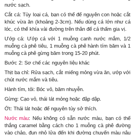
nước sạch.
Cắt cá: Tùy loại cá, bạn có thể để nguyên con hoặc cắt
khúc vừa ăn (khoảng 2-3cm). Nếu dùng cá lớn như cá
lóc, có thể khía vài đường trên thân để cá thấm gia vị.
Ướp cá: Ướp cá với 1 muỗng canh nước mắm, 1/2
muỗng cà phê tiêu, 1 muỗng cà phê hành tím băm và 1
muỗng cà phê gừng băm trong 15-20 phút.
Bước 2: Sơ chế các nguyên liệu khác
Thịt ba chỉ: Rửa sạch, cắt miếng mỏng vừa ăn, ướp với
chút nước mắm và tiêu.
Hành tím, tỏi: Bóc vỏ, băm nhuyễn.
Gừng: Cạo vỏ, thái lát mỏng hoặc đập dập.
Ớt: Thái lát hoặc để nguyên tùy sở thích.
Nước màu
: Nếu không có sẵn nước màu, bạn có thể
thắng caramel bằng cách cho 1 muỗng cà phê đường
vào chảo, đun nhỏ lửa đến khi đường chuyển màu nâu