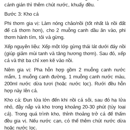
cánh gián thì thêm chút nước, khuấy đều.
Bước 3: Kho cá
Phi thơm gia vị: Làm nóng chảo/nồi (tốt nhất là nồi đất
để cá thơm hơn), cho 2 muỗng canh dầu ăn vào, phi
thơm hành tím, tỏi và gừng.
Xếp nguyên liệu: Xếp một lớp gừng thái lát dưới đáy nồi
(giúp giảm mùi tanh và tăng hương thơm). Sau đó, xếp
cá và thịt ba chỉ xen kẽ vào nồi.
Nêm gia vị: Pha hỗn hợp gồm 2 muỗng canh nước
mắm, 1 muỗng canh đường, 1 muỗng canh nước màu,
200ml nước dừa tươi (hoặc nước lọc). Rưới đều hỗn
hợp này lên cá.
Kho cá: Đun lửa lớn đến khi nồi cá sôi, sau đó hạ lửa
nhỏ, đậy nắp và kho trong khoảng 20-30 phút (tùy loại
cá). Trong quá trình kho, thỉnh thoảng trở cá để thấm
đều gia vị. Nếu nước cạn, có thể thêm chút nước dừa
hoặc nước lọc.