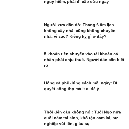
nguy hiểm, phải đi cấp cứu ngay
Người xưa dặn dò: Tháng 6 âm lịch
không xây nhà, cũng không chuyển
nhà, vì sao? Kiêng kỵ gì ở đây?
5 khoản tiền chuyển vào tài khoản cá
nhân phải chịu thuế: Người dân cần biết
rõ
Uống cà phê đúng cách mỗi ngày: Bí
quyết sống thọ mà ít ai để ý
Thời đến cản không nổi: Tuổi Ngọ nửa
cuối năm tái sinh, khổ tận cam lai, sự
nghiệp vút lên, giàu sụ