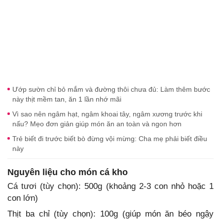
Ướp sườn chỉ bỏ mắm và đường thôi chưa đủ: Làm thêm bước
này thịt mềm tan, ăn 1 lần nhớ mãi
Vì sao nên ngâm hạt, ngâm khoai tây, ngâm xương trước khi
nấu? Mẹo đơn giản giúp món ăn an toàn và ngon hơn
Trẻ biết đi trước biết bò đừng vội mừng: Cha mẹ phải biết điều
này
Nguyên liệu cho món cá kho
Cá tươi (tùy chọn): 500g (khoảng 2-3 con nhỏ hoặc 1
con lớn)
Thịt ba chỉ (tùy chọn): 100g (giúp món ăn béo ngậy