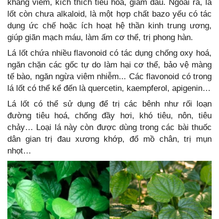
kháng viêm, kích thích tiêu hoá, giảm đau. Ngoài ra, lá
lốt còn chưa alkaloid, là một hợp chất bazo yếu có tác
dụng ức chế hoặc ích hoạt hệ thần kinh trung ương,
giúp giãn mạch máu, làm ấm cơ thể, trị phong hàn.
Lá lốt chứa nhiều flavonoid có tác dụng chống oxy hoá,
ngăn chặn các gốc tự do làm hại cơ thể, bảo vệ màng
tế bào, ngăn ngừa viêm nhiễm... Các flavonoid có trong
lá lốt có thể kể đến là quercetin, kaempferol, apigenin…
Lá lốt có thể sử dụng để trị các bênh như rối loạn
đường tiêu hoá, chống đầy hơi, khó tiêu, nôn, tiêu
chảy… Loại lá này còn được dùng trong các bài thuốc
dân gian trị đau xương khớp, đổ mồ chân, trị mụn
nhọt…