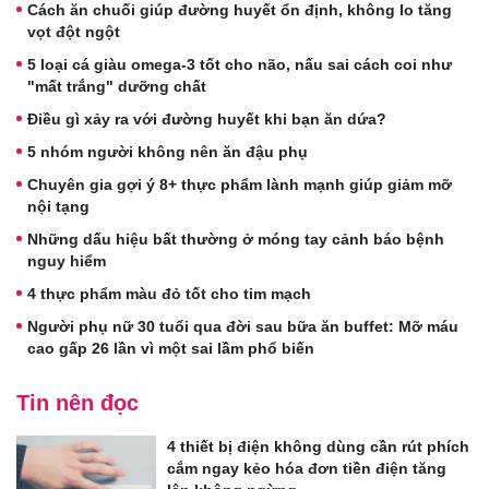
Cách ăn chuối giúp đường huyết ổn định, không lo tăng
vọt đột ngột
5 loại cá giàu omega-3 tốt cho não, nấu sai cách coi như
"mất trắng" dưỡng chất
Điều gì xảy ra với đường huyết khi bạn ăn dứa?
5 nhóm người không nên ăn đậu phụ
Chuyên gia gợi ý 8+ thực phẩm lành mạnh giúp giảm mỡ
nội tạng
Những dấu hiệu bất thường ở móng tay cảnh báo bệnh
nguy hiểm
4 thực phẩm màu đỏ tốt cho tim mạch
Người phụ nữ 30 tuổi qua đời sau bữa ăn buffet: Mỡ máu
cao gấp 26 lần vì một sai lầm phổ biến
Tin nên đọc
4 thiết bị điện không dùng cần rút phích
cắm ngay kẻo hóa đơn tiền điện tăng