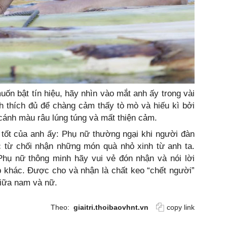
uốn bật tín hiệu, hãy nhìn vào mắt anh ấy trong vài
ch thích đủ để chàng cảm thấy tò mò và hiếu kì bởi
ánh màu râu lúng túng và mất thiện cảm.
g tốt của anh ấy: Phụ nữ thường ngại khi người đàn
c từ chối nhận những món quà nhỏ xinh từ anh ta.
 Phụ nữ thông minh hãy vui vẻ đón nhận và nói lời
p khác. Được cho và nhận là chất keo “chết người”
iữa nam và nữ.
Theo:
giaitri.thoibaovhnt.vn
copy link