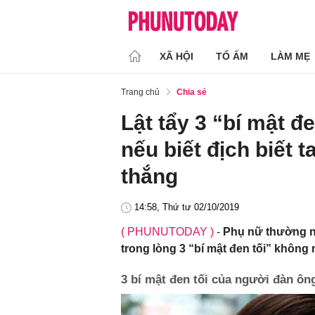
XÃ HỘI
TỔ ẤM
LÀM MẸ
Trang chủ
Chia sẻ
Lật tẩy 3 “bí mật đ
nếu biết địch biết 
thắng
14:58, Thứ tư 02/10/2019
( PHUNUTODAY )
-
Phụ nữ thường ng
trong lòng 3 “bí mật đen tối” không 
3 bí mật đen tối của người đàn ôn