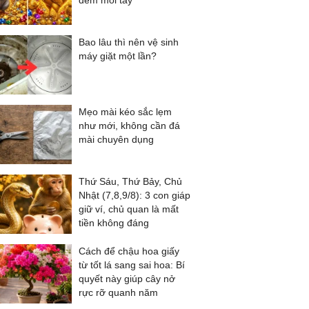
đếm mỏi tay
Bao lâu thì nên vệ sinh
máy giặt một lần?
Mẹo mài kéo sắc lẹm
như mới, không cần đá
mài chuyên dụng
Thứ Sáu, Thứ Bảy, Chủ
Nhật (7,8,9/8): 3 con giáp
giữ ví, chủ quan là mất
tiền không đáng
Cách để chậu hoa giấy
từ tốt lá sang sai hoa: Bí
quyết này giúp cây nở
rực rỡ quanh năm