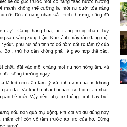
thiết sẽ đổ gục trước một cô nàng “sắc nước hương
ái mạnh không thể cưỡng lại một nụ cười tỏa nắng
hụ nữ. Dù cô nàng nhan sắc bình thường, cũng đủ
ện ấy”. Càng thăng hoa, họ càng hưng phấn. Tuy
ũng sẵn sàng xung trận. Khi cánh mày râu đang mệt
ị “yếu”, phụ nữ nên tinh tế để nắm bắt rõ tâm lý của
. Bởi, thứ họ cần không phải là giao hợp thể xác,
ết chặt, đặt vào môi chàng một nụ hôn nồng ấm, và
 cuộc sống thường ngày.
dạ là khi nhu cầu tâm lý và tình cảm của họ không
gian dài. Và khi họ phải bội bạn, sẽ luôn cân nhắc
 quan hệ mới. Vậy nên, phụ nữ thông minh hãy biết
hưng nếu bạn quá thụ động, khi cãi vã dù đúng hay
c, thậm chí còn vô tâm trước áp lực của họ. Đừng
mọc sừng”.