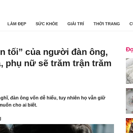
LÀM ĐẸP
SỨC KHỎE
GIẢI TRÍ
THỜI TRANG
C
Đọ
en tối” của người đàn ông,
ta, phụ nữ sẽ trăm trận trăm
hĩ, đàn ông vốn dễ hiểu, tuy nhiên họ vẫn giữ
muốn cho ai biết.
g