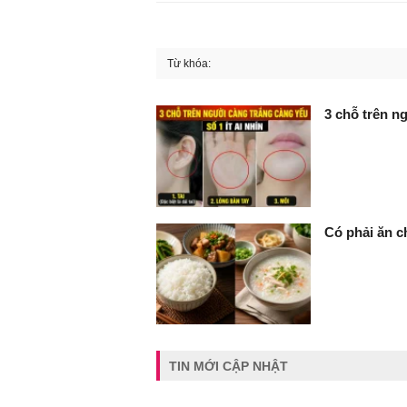
Từ khóa:
FaceBook
3 chỗ trên ng
Có phải ăn c
TIN MỚI CẬP NHẬT