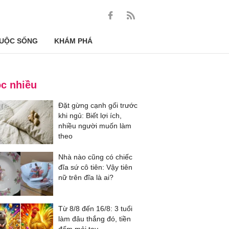
UỘC SỐNG
KHÁM PHÁ
c nhiều
Đặt gừng cạnh gối trước
khi ngủ: Biết lợi ích,
nhiều người muốn làm
theo
Nhà nào cũng có chiếc
đĩa sứ cô tiên: Vậy tiên
nữ trên đĩa là ai?
Từ 8/8 đến 16/8: 3 tuổi
làm đâu thắng đó, tiền