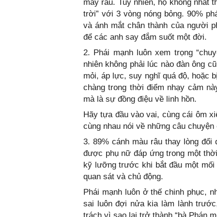
mày râu. Tuy nhiên, họ không nhất 
trời” với 3 vòng nóng bỏng. 90% ph
và ánh mắt chân thành của người p
để các anh say đắm suốt một đời.
2. Phái mạnh luôn xem trọng “chuy
nhiên không phải lúc nào đàn ông c
mỏi, áp lực, suy nghĩ quá độ, hoặc b
chàng trong thời điểm nhạy cảm này
mà là sự đồng điệu về linh hồn.
Hãy tựa đầu vào vai, cùng cái ôm xi
cùng nhau nói về những câu chuyện
3. 89% cánh màu râu thay lòng đổi 
được phụ nữ đáp ứng trong một thời 
kỹ lưỡng trước khi bắt đầu một mối
quan sát và chủ động.
Phái mạnh luôn ở thế chinh phục, n
sai luôn đợi nửa kia làm lành trướ
trách vì sao lại trở thành “bà Phán 