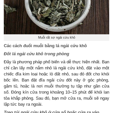
Muỗi rất sợ ngải cứu khô
Các cách đuổi muỗi bằng lá ngải cứu khô
Đốt lá ngải cứu khô trong phòng
Đây là phương pháp phổ biến và dễ thực hiện nhất. Bạn
chỉ cần lấy một nắm nhỏ lá ngải cứu khô, đặt vào một
chiếc đĩa kim loại hoặc lò đất nhỏ, sau đó đốt cho khói
bốc lên. Bạn đặt đĩa ngải cứu đốt này ở góc phòng,
gậm tủ, hoặc là nơi muỗi thường tụ tập như gần cửa
sổ. Đóng kín cửa trong khoảng 10–15 phút để khói lan
tỏa khắp phòng. Sau đó, bạn mở cửa ra, muỗi sẽ ngay
lập tức bay ra ngoài.
Treo túi ngải cứu khô ở cửa sổ hoặc cửa ra vào