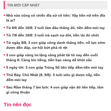
TIN MỚI CẬP NHẬT
Nhà nào cũng có chiếc đĩa sứ cô tiên: Vậy tiên nữ trên đĩa
là ai?
Từ 8/8 đến 16/8: 3 tuổi làm đâu thắng đó, tiền đếm mỏi tay
Từ 7/8 đến 16/8: 3 tuổi trả sạch nợ đời, tiền tài đỏ chót
Từ ngày 8/8, 3 con giáp công danh thăng tiến, nỗ lực sớm
được đền đáp, cơ hội bứt phá rõ rệt
3 con giáp càng im lặng càng phát tài từ nay đến cuối
tháng 8: Càng kín tiếng, tiền bạc càng dễ khởi sắc
5 ngày tới: 3 con giáp Trúng Số liên tiếp đếm tiền mỏi tay
Thứ Bảy, Chủ Nhật (8, 9/8): 3 tuổi ước gì được nấy, tiền
đếm mỏi tay
Sau Rằm tháng 7 âm lịch: 4 con giáp vận đỏ liên tiếp, làm
gì cũng thuận
Tin nên đọc