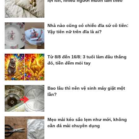
lợi ích, nhiều người muốn làm theo
Nhà nào cũng có chiếc đĩa sứ cô tiên:
Vậy tiên nữ trên đĩa là ai?
Từ 8/8 đến 16/8: 3 tuổi làm đâu thắng
đó, tiền đếm mỏi tay
Bao lâu thì nên vệ sinh máy giặt một
lần?
Mẹo mài kéo sắc lẹm như mới, không
cần đá mài chuyên dụng