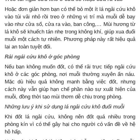
Hoặc đơn giản hơn bạn có thể bỏ một ít lá ngải cứu khô
vào túi vải nhỏ rồi treo ở những vị trí mà muỗi dễ bay
vào như cửa sổ, cửa ra vào, ban công,… Mùi hương từ
lá khô sẽ khuếch tán nhẹ trong không khí, giúp xua đuổi
muỗi một cách tự nhiên. Phương pháp này rất hiệu quả
lại an toàn tuyệt đối.
Rải ngải cứu khô ở góc phòng
Nếu bạn không muốn đốt, có thể rải trực tiếp ngải cứu
khô ở các góc phòng, nơi muỗi thường xuyên ẩn náu.
Mặc dù hiệu quả không mạnh bằng việc đốt, nhưng
cách này vẫn giúp hạn chế phần nào sự xuất hiện của
muỗi, đồng thời tạo mùi thơm dễ chịu trong phòng.
Những lưu ý khi sử dụng lá ngải cứu khô đuổi muỗi
Khi đốt lá ngải cứu, không nên đốt quá nhiều trong
phòng kín vì có thể gây hại cho người có vấn đề về hệ
hô hấp.