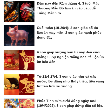
Đêm nay đến Rằm tháng 4: 3 tuổi Mẫu
Thương Mẫu Độ làm ăn vào cầu, dễ
Trúng Mánh to
Cuối tuần (19-20/4): 2 con giáp số đỏ
làm ăn may mắn, 2 con giáp hạnh phúc
đong đầy
4 con giáp vượng vận từ nay đến cuối
tháng 6: Sự nghiệp thăng hoa, tài lộc ùn
ùn kéo đến
Từ 21/4-27/4: 3 con giáp như cá gặp
nước, lộc dâng như thủy triều, tiền vàng
từ trên trời rơi xuống
Phúc Tinh mỉm cười đúng ngày mai
(19/4/2025), 3 con giáp đứng đầu tài lộc,