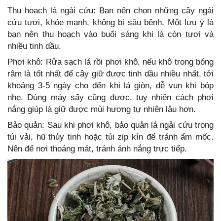
Thu hoạch lá ngải cứu: Bạn nên chọn những cây ngải
cứu tươi, khỏe mạnh, không bị sâu bệnh. Một lưu ý là
bạn nên thu hoạch vào buổi sáng khi lá còn tươi và
nhiều tinh dầu.
Phơi khô: Rửa sạch lá rồi phơi khô, nếu khô trong bóng
râm là tốt nhất để cây giữ được tinh dầu nhiều nhất, tới
khoảng 3-5 ngày cho đến khi lá giòn, dễ vụn khi bóp
nhẹ. Dùng máy sấy cũng được, tuy nhiên cách phơi
nắng giúp lá giữ được mùi hương tự nhiên lâu hơn.
Bảo quản: Sau khi phơi khô, bảo quản lá ngải cứu trong
túi vải, hũ thủy tinh hoặc túi zip kín để tránh ẩm mốc.
Nên để nơi thoáng mát, tránh ánh nắng trực tiếp.