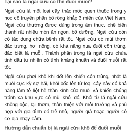
Tại sao lá ngải cứu có thể đuổi muỗi?
Ngải cứu là một loại cây thảo mộc quen thuộc trong y
học cổ truyền phân bố rộng khắp 3 miền của Việt Nam.
Ngải cứu thường được dùng trong ẩm thực, chế biến
thành rất nhiều món ăn ngon, bổ dưỡng. Ngải cứu còn
có tác dụng chữa bệnh rất tốt. Ngải cứu có mùi thơm
đặc trưng, hơi nồng, có khả năng xua đuổi côn trùng,
đặc biệt là muỗi. Thành phần trong lá ngải cứu chứa
tinh dầu tự nhiên có tính kháng khuẩn và đuổi muỗi rất
tốt.
Ngải cứu phơi khô khi đốt lên khiến côn trùng, nhất là
muỗi cực kỳ sợ hãi, khói bốc lên từ loại cây này có khả
năng làm tê liệt hệ thần kinh của muỗi và khiến chúng
tránh xa khu vực có mùi khói đó. Khói từ lá ngải cứu
không độc, lại thơm, thân thiện với môi trường và phù
hợp với gia đình có trẻ nhỏ, người già hoặc người có
cơ địa nhạy cảm.
Hướng dẫn chuẩn bị lá ngải cứu khô để đuổi muỗi