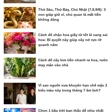
Thứ Sáu, Thứ Bảy, Chủ Nhật (7,8,9/8): 3
con giáp giữ ví, chủ quan là mất tiền
không đáng
Cách để chậu hoa giấy từ tốt lá sang sai
hoa: Bí quyết này giúp cây nở rực rỡ
quanh năm
Cách để cây kim tiền nhanh ra hoa, rước
may mắn vào nhà
Vì sao người xưa khuyên hạn chế mặc 2
kiểu màu này trong tháng 7 âm lịch?
Chọn 1 bầu trời bạn thấy dễ chịu nhất