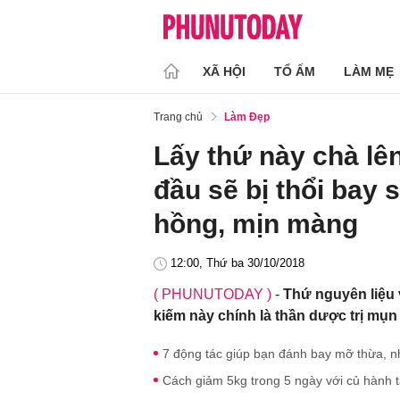
XÃ HỘI
TỔ ẤM
LÀM MẸ
Trang chủ
Làm Đẹp
Lấy thứ này chà lê
đầu sẽ bị thổi bay 
hồng, mịn màng
12:00, Thứ ba 30/10/2018
( PHUNUTODAY )
-
Thứ nguyên liệu 
kiếm này chính là thần dược trị mụn
7 động tác giúp bạn đánh bay mỡ thừa, 
Cách giảm 5kg trong 5 ngày với củ hành 