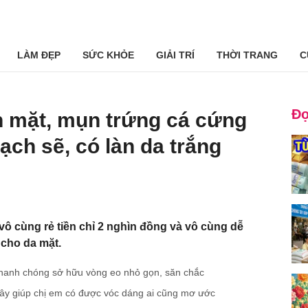
LÀM ĐẸP
SỨC KHỎE
GIẢI TRÍ
THỜI TRANG
C
Đọ
n mặt, mụn trứng cá cứng
sạch sẽ, có làn da trắng
vô cùng rẻ tiền chỉ 2 nghìn đồng và vô cùng dễ
 cho da mặt.
nhanh chóng sở hữu vòng eo nhỏ gọn, săn chắc
tây giúp chị em có được vóc dáng ai cũng mơ ước