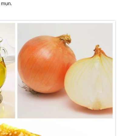
t mụn.