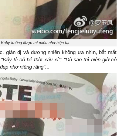
 Baby không được mĩ miều như hiện tại
, giản dị và đương nhiên không ưa nhìn, bắt mắt
:
"Đây là cô bé thời xấu xí"; "Dù sao thì hiện giờ cô
đẹp nhờ niềng răng"...