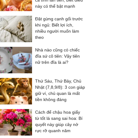
cả tình lẫn tiền, biết điều
này có thể bật mạnh
Đặt gừng cạnh gối trước
khi ngủ: Biết lợi ích,
nhiều người muốn làm
theo
Nhà nào cũng có chiếc
đĩa sứ cô tiên: Vậy tiên
nữ trên đĩa là ai?
Thứ Sáu, Thứ Bảy, Chủ
Nhật (7,8,9/8): 3 con giáp
giữ ví, chủ quan là mất
tiền không đáng
Cách để chậu hoa giấy
từ tốt lá sang sai hoa: Bí
quyết này giúp cây nở
rực rỡ quanh năm