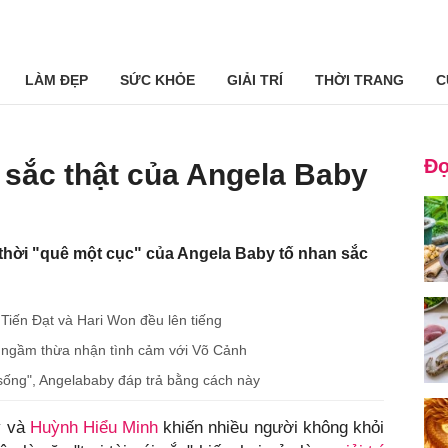
LÀM ĐẸP
SỨC KHỎE
GIẢI TRÍ
THỜI TRANG
C
Đọ
n sắc thật của Angela Baby
hời "quê một cục" của Angela Baby tố nhan sắc
Tiến Đạt và Hari Won đều lên tiếng
 ngầm thừa nhận tình cảm với Võ Cảnh
ống", Angelababy đáp trả bằng cách này
y và
Huỳnh Hiểu Minh
khiến nhiều người không khỏi