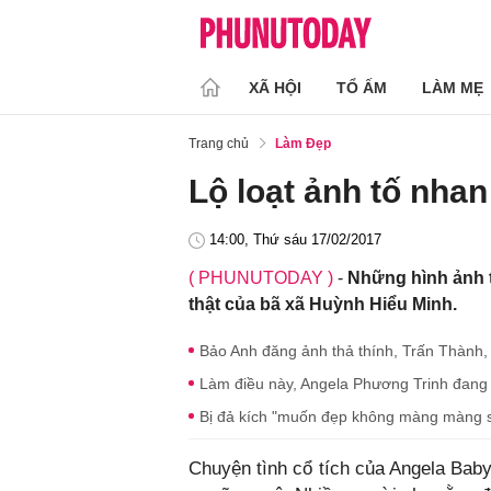
XÃ HỘI
TỔ ẤM
LÀM MẸ
Trang chủ
Làm Đẹp
Lộ loạt ảnh tố nha
14:00, Thứ sáu 17/02/2017
( PHUNUTODAY )
-
Những hình ảnh t
thật của bã xã Huỳnh Hiểu Minh.
Bảo Anh đăng ảnh thả thính, Trấn Thành, 
Làm điều này, Angela Phương Trinh đang
Bị đả kích "muốn đẹp không màng màng s
Chuyện tình cổ tích của Angela Bab