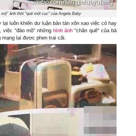
 mộ" ảnh thời "quê một cục" của Angela Baby
 lại luôn khiến dư luận bàn tán xôn xao việc có hay
, việc "đào mộ" những
hình ảnh
"chân quê" của bà
mạng lại được phen trai cãi.