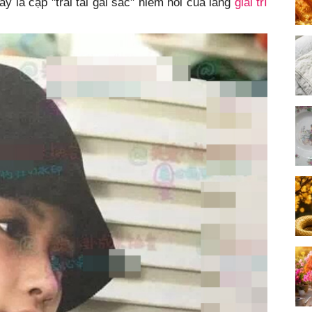
 là cặp "trai tài gái sắc" hiếm hoi của làng
giải trí