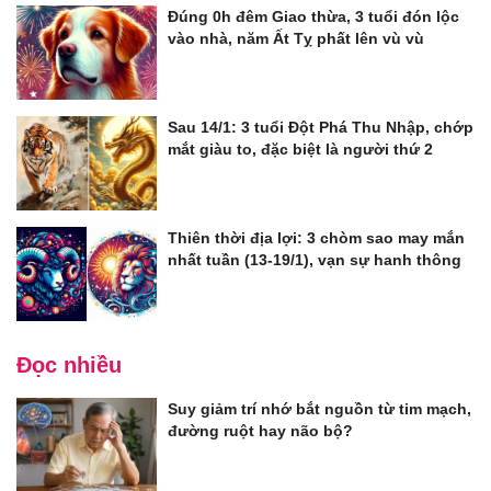
Đúng 0h đêm Giao thừa, 3 tuổi đón lộc
vào nhà, năm Ất Tỵ phất lên vù vù
Sau 14/1: 3 tuổi Đột Phá Thu Nhập, chớp
mắt giàu to, đặc biệt là người thứ 2
Thiên thời địa lợi: 3 chòm sao may mắn
nhất tuần (13-19/1), vạn sự hanh thông
Đọc nhiều
Suy giảm trí nhớ bắt nguồn từ tim mạch,
đường ruột hay não bộ?