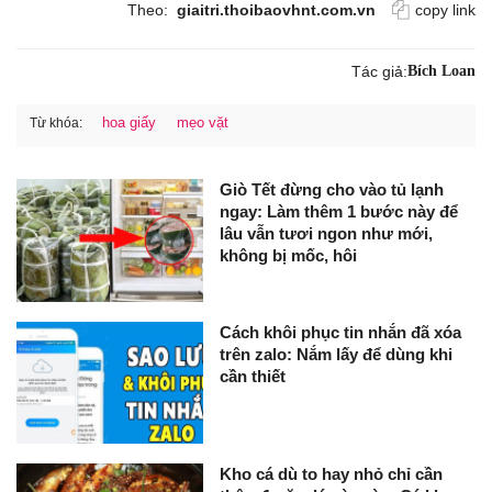
Theo:
giaitri.thoibaovhnt.com.vn
copy link
Tác giả:
Bích Loan
hoa giấy
mẹo vặt
Từ khóa:
Giò Tết đừng cho vào tủ lạnh
ngay: Làm thêm 1 bước này để
lâu vẫn tươi ngon như mới,
không bị mốc, hôi
Cách khôi phục tin nhắn đã xóa
trên zalo: Nắm lấy để dùng khi
cần thiết
Kho cá dù to hay nhỏ chỉ cần