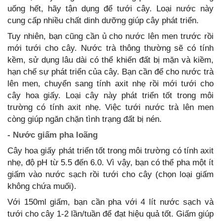
uống hết, hãy tận dụng để tưới cây. Loại nước này
cung cấp nhiều chất dinh dưỡng giúp cây phát triển.
Tuy nhiên, bạn cũng cần ủ cho nước lên men trước rồi
mới tưới cho cây. Nước trà thông thường sẽ có tính
kềm, sử dụng lâu dài có thể khiến đất bị mặn và kiềm,
hạn chế sự phát triển của cây. Bạn cần để cho nước trà
lên men, chuyển sang tính axit nhẹ rồi mới tưới cho
cây hoa giấy. Loại cây này phát triển tốt trong môi
trường có tính axit nhẹ. Việc tưới nước trà lên men
còng giúp ngăn chặn tình trạng đất bị nén.
- Nước giấm pha loãng
Cây hoa giấy phát triển tốt trong môi trường có tính axit
nhẹ, độ pH từ 5.5 đến 6.0. Vì vậy, bạn có thể pha một ít
giấm vào nước sạch rồi tưới cho cây (chọn loại giấm
không chứa muối).
Với 150ml giấm, bạn cần pha với 4 lít nước sạch và
tưới cho cây 1-2 lần/tuần để đạt hiệu quả tốt. Giấm giúp