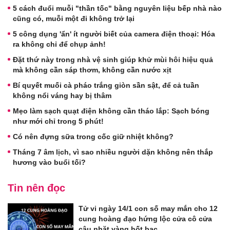
5 cách đuổi muỗi "thần tốc" bằng nguyên liệu bếp nhà nào
cũng có, muỗi một đi không trở lại
5 công dụng 'ẩn' ít người biết của camera điện thoại: Hóa
ra không chỉ để chụp ảnh!
Đặt thứ này trong nhà vệ sinh giúp khử mùi hôi hiệu quả
mà không cần sáp thơm, không cần nước xịt
Bí quyết muối cà pháo trắng giòn sần sật, để cả tuần
không nổi váng hay bị thâm
Mẹo làm sạch quạt điện không cần tháo lắp: Sạch bóng
như mới chỉ trong 5 phút!
Có nên đựng sữa trong cốc giữ nhiệt không?
Tháng 7 âm lịch, vì sao nhiều người dặn không nên thắp
hương vào buổi tối?
Tin nên đọc
Tử vi ngày 14/1 con số may mắn cho 12
cung hoàng đạo hứng lộc cửa cô cửa
cậu nhặt vàng hốt bạc