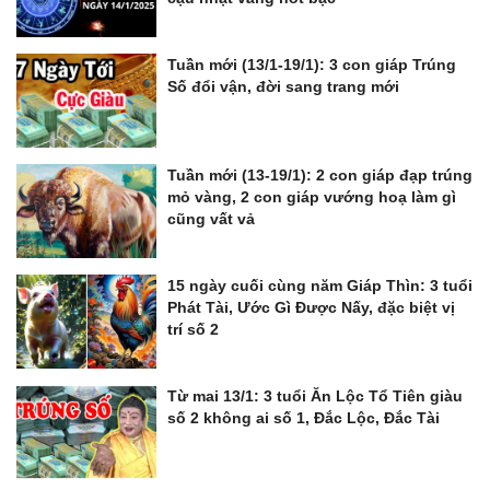
Tuần mới (13/1-19/1): 3 con giáp Trúng
Số đổi vận, đời sang trang mới
Tuần mới (13-19/1): 2 con giáp đạp trúng
mỏ vàng, 2 con giáp vướng hoạ làm gì
cũng vất vả
15 ngày cuối cùng năm Giáp Thìn: 3 tuổi
Phát Tài, Ước Gì Được Nấy, đặc biệt vị
trí số 2
Từ mai 13/1: 3 tuổi Ăn Lộc Tổ Tiên giàu
số 2 không ai số 1, Đắc Lộc, Đắc Tài