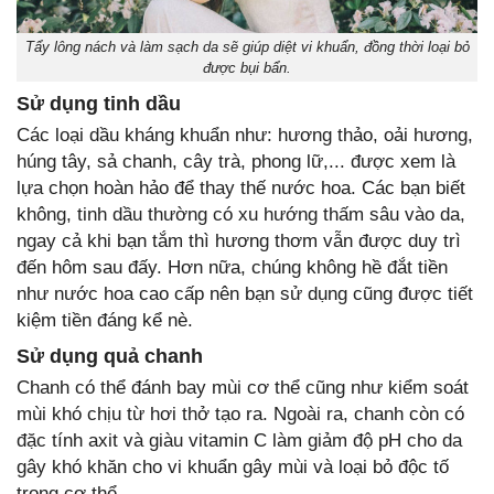
Tẩy lông nách và làm sạch da sẽ giúp diệt vi khuẩn, đồng thời loại bỏ
được bụi bẩn.
Sử dụng tinh dầu
Các loại dầu kháng khuẩn như: hương thảo, oải hương,
húng tây, sả chanh, cây trà, phong lữ,... được xem là
lựa chọn hoàn hảo để thay thế nước hoa. Các bạn biết
không, tinh dầu thường có xu hướng thấm sâu vào da,
ngay cả khi bạn tắm thì hương thơm vẫn được duy trì
đến hôm sau đấy. Hơn nữa, chúng không hề đắt tiền
như nước hoa cao cấp nên bạn sử dụng cũng được tiết
kiệm tiền đáng kể nè.
Sử dụng quả chanh
Chanh có thể đánh bay mùi cơ thể cũng như kiểm soát
mùi khó chịu từ hơi thở tạo ra. Ngoài ra, chanh còn có
đặc tính axit và giàu vitamin C làm giảm độ pH cho da
gây khó khăn cho vi khuẩn gây mùi và loại bỏ độc tố
trong cơ thể.