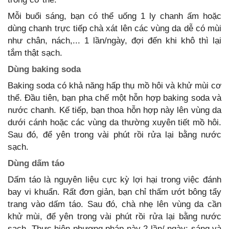
Mỗi buổi sáng, bạn có thể uống 1 ly chanh ấm hoặc
dùng chanh trực tiếp chà xát lên các vùng da dễ có mùi
như chân, nách,... 1 lần/ngày, đợi đến khi khô thì lại
tắm thật sạch.
Dùng baking soda
Baking soda có khả năng hấp thụ mồ hôi và khử mùi cơ
thể. Đầu tiên, bạn pha chế một hỗn hợp baking soda và
nước chanh. Kế tiếp, bạn thoa hỗn hợp này lên vùng da
dưới cánh hoặc các vùng da thường xuyên tiết mồ hôi.
Sau đó, để yên trong vài phút rồi rửa lại bằng nước
sạch.
Dùng dấm táo
Dấm táo là nguyên liệu cực kỳ lợi hại trong việc đánh
bay vi khuẩn. Rất đơn giản, bạn chỉ thấm ướt bông tẩy
trang vào dấm táo. Sau đó, chà nhẹ lên vùng da cần
khử mùi, để yên trong vài phút rồi rửa lại bằng nước
sạch. Thực hiện phương pháp này 2 lần/ ngày: sáng và