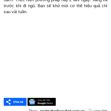
trước khi đi ngủ. Bạn sẽ khử mùi cơ thể hiệu quả chỉ
sau vài tuần.
Theo:
giaitri.thoibaovhnt.com.vn
copy link