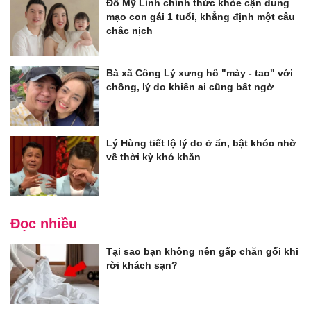
Đỗ Mỹ Linh chính thức khỏe cận dung
mạo con gái 1 tuổi, khẳng định một câu
chắc nịch
Bà xã Công Lý xưng hô "mày - tao" với
chồng, lý do khiến ai cũng bất ngờ
Lý Hùng tiết lộ lý do ở ẩn, bật khóc nhờ
về thời kỳ khó khăn
Đọc nhiều
Tại sao bạn không nên gấp chăn gối khi
rời khách sạn?