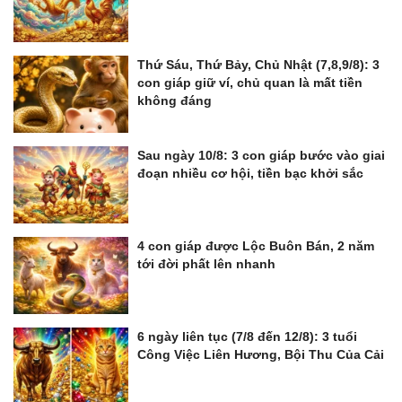
Thứ Sáu, Thứ Bảy, Chủ Nhật (7,8,9/8): 3
con giáp giữ ví, chủ quan là mất tiền
không đáng
Sau ngày 10/8: 3 con giáp bước vào giai
đoạn nhiều cơ hội, tiền bạc khởi sắc
4 con giáp được Lộc Buôn Bán, 2 năm
tới đời phất lên nhanh
6 ngày liên tục (7/8 đến 12/8): 3 tuổi
Công Việc Liên Hương, Bội Thu Của Cải