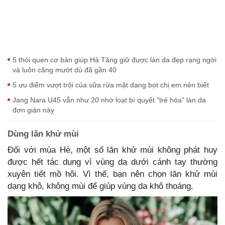
5 thói quen cơ bản giúp Hà Tăng giữ được làn da đẹp rạng ngời
và luôn căng mướt dù đã gần 40
5 ưu điểm vượt trội của sữa rửa mặt dạng bọt chị em nên biết
Jang Nara U45 vẫn như 20 nhờ loạt bí quyết "trẻ hóa" làn da
đơn giản này
Dùng lăn khử mùi
Đối với mùa Hè, một số lăn khử mùi không phát huy
được hết tác dụng vì vùng da dưới cánh tay thường
xuyên tiết mồ hôi. Vì thế, bạn nên chọn lăn khử mùi
dạng khô, không mùi để giúp vùng da khô thoáng.