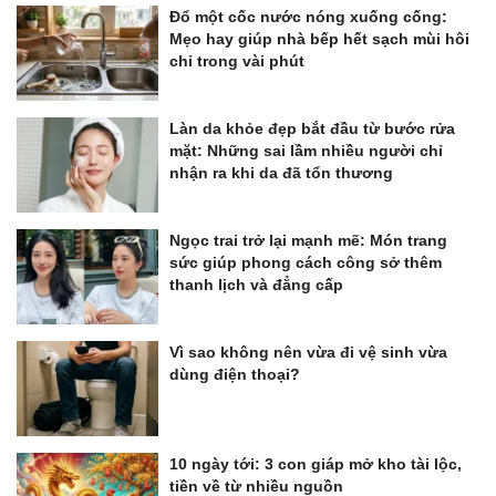
Đổ một cốc nước nóng xuống cống:
Mẹo hay giúp nhà bếp hết sạch mùi hôi
chỉ trong vài phút
Làn da khỏe đẹp bắt đầu từ bước rửa
mặt: Những sai lầm nhiều người chỉ
nhận ra khi da đã tổn thương
Ngọc trai trở lại mạnh mẽ: Món trang
sức giúp phong cách công sở thêm
thanh lịch và đẳng cấp
Vì sao không nên vừa đi vệ sinh vừa
dùng điện thoại?
10 ngày tới: 3 con giáp mở kho tài lộc,
tiền về từ nhiều nguồn