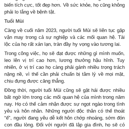
biến tích cực, tốt đẹp hơn. Về sức khỏe, họ cũng không
phải lo lắng về bệnh tật.
Tuổi Mùi
Càng về cuối năm 2023, người tuổi Mùi sẽ liên tục gặp
vận may trong cả sự nghiệp và các mối quan hệ. Tài
lộc của họ rất xán lạn, tràn đầy hy vọng vào tương lai.
Trong công việc, họ sẽ đạt được những gì mình muốn,
leo lên vị trí cao hơn, lương thưởng hậu hĩnh. Tuy
nhiên, ở vị trí cao họ càng phải gánh nhiều trọng trách
nặng nề, vì thế cần phải chuẩn bị tâm lý về mọi mặt,
chịu đựng được căng thẳng.
Đồng thời, người tuổi Mùi cũng sẽ gặt hái được nhiều
bất ngờ lớn trong các mối quan hệ của mình trong năm
nay. Họ có thể cảm nhận được sự ngọt ngào trong tình
yêu và hôn nhân. Những người độc thân có thể thoát
“ế”, người đang yêu dễ kết hôn chớp nhoáng, sớm đón
con đầu lòng. Đối với người đã lập gia đình, họ sẽ có