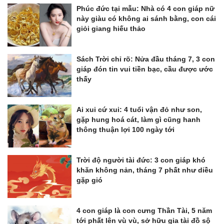
Phúc đức tại mẫu: Nhà có 4 con giáp nữ
này giàu có không ai sánh bằng, con cái
giỏi giang hiếu thảo
Sách Trời chỉ rõ: Nửa đầu tháng 7, 3 con
giáp đón tin vui tiền bạc, cầu được ước
thấy
Ai xui cứ xui: 4 tuổi vận đỏ như son,
gặp hung hoá cát, làm gì cũng hanh
thông thuận lợi 100 ngày tới
Trời độ người tài đức: 3 con giáp khó
khăn không nản, tháng 7 phất như diều
gặp gió
4 con giáp là con cưng Thần Tài, 5 năm
tới phất lên vù vù, sở hữu gia tài đồ sộ