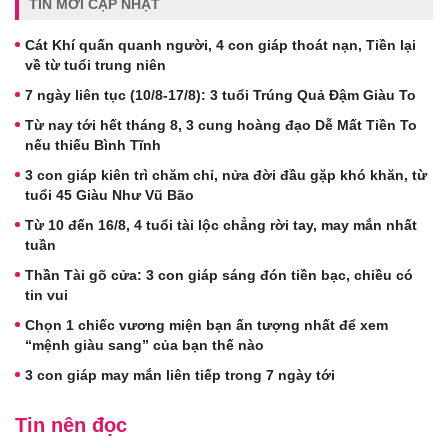
TIN MỚI CẬP NHẬT
Cát Khí quấn quanh người, 4 con giáp thoát nạn, Tiền lại
về từ tuổi trung niên
7 ngày liên tục (10/8-17/8): 3 tuổi Trúng Quả Đậm Giàu To
Từ nay tới hết tháng 8, 3 cung hoàng đạo Dễ Mất Tiền To
nếu thiếu Bình Tĩnh
3 con giáp kiên trì chăm chỉ, nửa đời đầu gặp khó khăn, từ
tuổi 45 Giàu Như Vũ Bão
Từ 10 đến 16/8, 4 tuổi tài lộc chẳng rời tay, may mắn nhất
tuần
Thần Tài gõ cửa: 3 con giáp sáng đón tiền bạc, chiều có
tin vui
Chọn 1 chiếc vương miện bạn ấn tượng nhất để xem
“mệnh giàu sang” của bạn thế nào
3 con giáp may mắn liên tiếp trong 7 ngày tới
Tin nên đọc