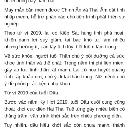
bị lợi dụng hay hãm hại.
May mắn bản mệnh được Chính Ấn và Thái Âm cát tinh
nhập mệnh, hỗ trợ phần nào cho tiến trình phát triển sự
nghiệp.
Theo tử vi 2019, lại có Kiếp Sát hung tinh phá hoại,
khiến danh lợi suy giảm, tài bạc khó tụ, làm nhiều
nhưng hưởng ít, cần lấy tích lũy, tiết kiệm làm trọng.
Về sức khỏe, người tuổi Thân chú ý bồi dưỡng cả sức
khỏe tinh thần và thể chất. Trong năm thị phi liên miên,
gây áp lực tinh thần rất mạnh. Lại có họa huyết quang
rình rập khắp nơi, chú ý đi lại thận trọng. Nữ mệnh chú
ý đề phòng các bệnh phụ khoa.
Tử vi 2019 của tuổi Dậu
Bước vào năm Kỷ Hợi 2019, tuổi Dậu cuối cùng cũng
thoát khỏi cục diện Hại Thái Tuế từng gây nhiều biến cố
thăng trầm, vận trình khởi sắc trên nhiều phương diện.
Tuy nhiên, dấu hiệu khởi sắc còn chưa mạnh, thành