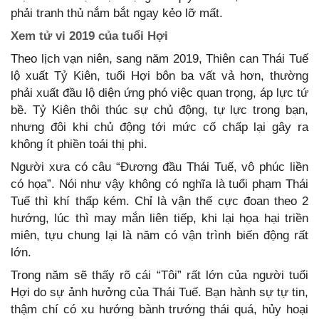
phải tranh thủ nắm bắt ngay kẻo lỡ mất.
Xem tử vi 2019 của tuổi Hợi
Theo lịch vạn niên, sang năm 2019, Thiên can Thái Tuế
lộ xuất Tỷ Kiên, tuổi Hợi bôn ba vất vả hơn, thường
phải xuất đầu lộ diện ứng phó việc quan trọng, áp lực tứ
bề. Tỷ Kiên thôi thúc sự chủ động, tự lực trong bạn,
nhưng đôi khi chủ động tới mức cố chấp lại gây ra
không ít phiền toái thị phi.
Người xưa có câu “Đương đầu Thái Tuế, vô phúc liền
có họa”. Nói như vậy không có nghĩa là tuổi phạm Thái
Tuế thì khí thấp kém. Chỉ là vận thế cực đoan theo 2
hướng, lúc thì may mắn liên tiếp, khi lại họa hại triền
miên, tựu chung lại là năm có vận trình biến động rất
lớn.
Trong năm sẽ thấy rõ cái “Tôi” rất lớn của người tuổi
Hợi do sự ảnh hưởng của Thái Tuế. Bạn hành sự tự tin,
thậm chí có xu hướng bành trướng thái quá, hủy hoại