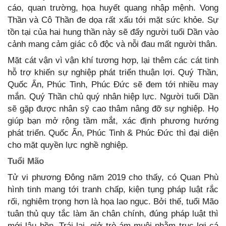
cáo, quan trường, họa huyết quang nhập mệnh. Vong
Thần và Cô Thần đe dọa rất xấu tới mặt sức khỏe. Sự
tồn tại của hai hung thần này sẽ đẩy người tuổi Dần vào
cảnh mang cảm giác cô độc và nỗi đau mất người thân.
Mặt cát vận vì vận khí tương hợp, lại thêm các cát tinh
hỗ trợ khiến sự nghiệp phát triển thuận lợi. Quý Thần,
Quốc Ấn, Phúc Tinh, Phúc Đức sẽ đem tới nhiều may
mắn. Quý Thần chủ quý nhân hiệp lực. Người tuổi Dần
sẽ gặp được nhân sỹ cao thâm nâng đỡ sự nghiệp. Họ
giúp bạn mở rộng tầm mắt, xác định phương hướng
phát triển. Quốc Ấn, Phúc Tinh & Phúc Đức thì đại diện
cho mặt quyền lực nghề nghiệp.
Tuổi Mão
Tử vi phương Đông năm 2019 cho thấy, có Quan Phù
hình tinh mang tới tranh chấp, kiện tụng pháp luật rắc
rối, nghiêm trọng hơn là họa lao ngục. Bởi thế, tuổi Mão
tuân thủ quy tắc làm ăn chân chính, đúng pháp luật thì
mới lâu bền. Trái lại, giở trò ám muội nhằm trục lợi cá