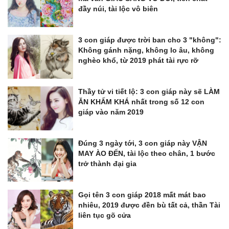
đầy núi, tài lộc vô biên
3 con giáp được trời ban cho 3 "không":
Không gánh nặng, không lo âu, không
nghèo khổ, từ 2019 phát tài rực rỡ
Thầy tử vi tiết lộ: 3 con giáp này sẽ LÀM
ĂN KHẤM KHÁ nhất trong số 12 con
giáp vào năm 2019
Đúng 3 ngày tới, 3 con giáp này VẬN
MAY ÀO ĐẾN, tài lộc theo chân, 1 bước
trở thành đại gia
Gọi tên 3 con giáp 2018 mất mát bao
nhiêu, 2019 được đền bù tất cả, thần Tài
liên tục gõ cửa