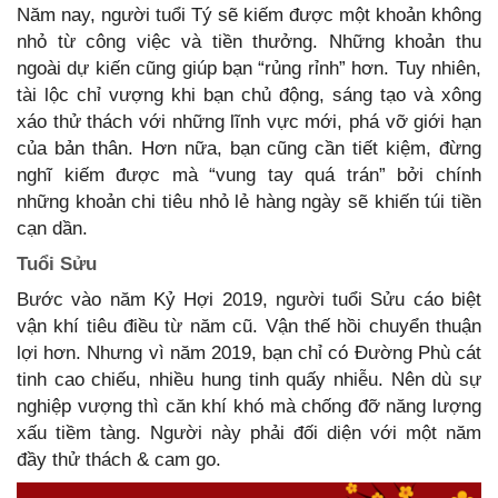
Năm nay, người tuổi Tý sẽ kiếm được một khoản không
nhỏ từ công việc và tiền thưởng. Những khoản thu
ngoài dự kiến cũng giúp bạn “rủng rỉnh” hơn. Tuy nhiên,
tài lộc chỉ vượng khi bạn chủ động, sáng tạo và xông
xáo thử thách với những lĩnh vực mới, phá vỡ giới hạn
của bản thân. Hơn nữa, bạn cũng cần tiết kiệm, đừng
nghĩ kiếm được mà “vung tay quá trán” bởi chính
những khoản chi tiêu nhỏ lẻ hàng ngày sẽ khiến túi tiền
cạn dần.
Tuổi Sửu
Bước vào năm Kỷ Hợi 2019, người tuổi Sửu cáo biệt
vận khí tiêu điều từ năm cũ. Vận thế hồi chuyển thuận
lợi hơn. Nhưng vì năm 2019, bạn chỉ có Đường Phù cát
tinh cao chiếu, nhiều hung tinh quấy nhiễu. Nên dù sự
nghiệp vượng thì căn khí khó mà chống đỡ năng lượng
xấu tiềm tàng. Người này phải đối diện với một năm
đầy thử thách & cam go.