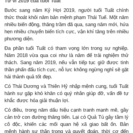
Tử vi 2019 của tuổi Tuất
Bước sang năm Kỷ Hợi 2019, người tuổi Tuất chính
thức thoát khỏi năm bản mệnh phạm Thái Tuế. Một năm
nhiều biến động, thăng trầm đã qua, sang năm mới, hứa
hẹn nhiều chuyển biến tích cực, vận khí tăng trên nhiều
phương diện.
Đa phần tuổi Tuất có tham vọng lớn trong sự nghiệp.
Năm 2018 vừa qua coi như là năm để trải nghiệm thử
thách. Sang năm 2019, nếu vẫn tiếp tục giữ được tinh
thần phấn đấu tích cực, nỗ lực không ngừng nghỉ sẽ gặt
hái thành quả tốt đẹp.
Có Thái Dương và Thiên Hỷ nhập mệnh cung, tuổi Tuất
hành sự gặp khó khăn có quý nhân giúp đỡ, vấn đề tự
khắc được hóa giải thuận lợi.
Có điều, trong năm dấu hiệu cạnh tranh mạnh mẽ, gây
cản trở con đường thăng tiến. Lại có Quả Tú gây tâm lý
cô độc, khiến các mối quan hệ xã giao bất ổn. Bản
mệnh hành sự thận trọng và quyết đoán, thời cơ đến