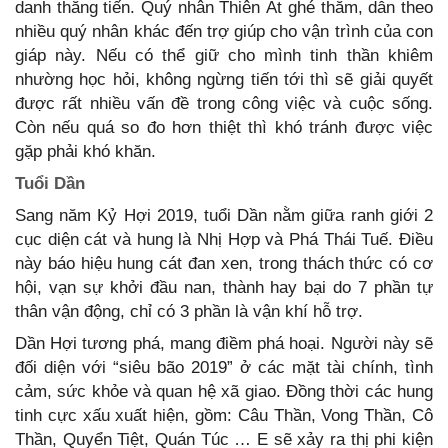
danh thăng tiến. Quý nhân Thiên Ất ghé thăm, dẫn theo
nhiều quý nhân khác đến trợ giúp cho vận trình của con
giáp này. Nếu có thể giữ cho mình tinh thần khiêm
nhường học hỏi, không ngừng tiến tới thì sẽ giải quyết
được rất nhiều vấn đề trong công việc và cuộc sống.
Còn nếu quá so đo hơn thiệt thì khó tránh được việc
gặp phải khó khăn.
Tuổi Dần
Sang năm Kỷ Hợi 2019, tuổi Dần nằm giữa ranh giới 2
cục diện cát và hung là Nhị Hợp và Phá Thái Tuế. Điều
này báo hiệu hung cát đan xen, trong thách thức có cơ
hội, vạn sự khởi đầu nan, thành hay bại do 7 phần tự
thân vận động, chỉ có 3 phần là vận khí hỗ trợ.
Dần Hợi tương phá, mang điềm phá hoại. Người này sẽ
đối diện với “siêu bão 2019” ở các mặt tài chính, tình
cảm, sức khỏe và quan hệ xã giao. Đồng thời các hung
tinh cực xấu xuất hiện, gồm: Câu Thần, Vong Thần, Cô
Thần, Quyển Tiệt, Quán Túc … E sẽ xảy ra thị phi kiện