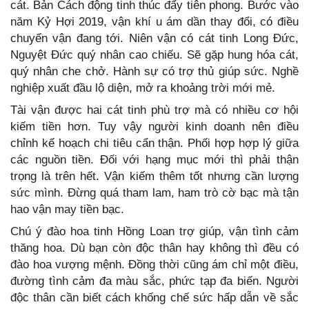
cát. Bản Cách động tinh thúc đẩy tiên phong. Bước vào
năm Kỷ Hợi 2019, vận khí u ám dần thay đổi, có điều
chuyển vận đang tới. Niên vận có cát tinh Long Đức,
Nguyệt Đức quý nhân cao chiếu. Sẽ gặp hung hóa cát,
quý nhân che chở. Hành sự có trợ thủ giúp sức. Nghề
nghiệp xuất đầu lộ diện, mở ra khoảng trời mới mẻ.
Tài vận được hai cát tinh phù trợ mà có nhiều cơ hội
kiếm tiền hơn. Tuy vậy người kinh doanh nên điều
chỉnh kế hoạch chi tiêu cẩn thận. Phối hợp hợp lý giữa
các nguồn tiền. Đối với hạng mục mới thì phải thận
trọng là trên hết. Vận kiếm thêm tốt nhưng cần lượng
sức mình. Đừng quá tham lam, ham trò cờ bạc mà tận
hao vận may tiền bạc.
Chú ý đào hoa tinh Hồng Loan trợ giúp, vận tình cảm
thăng hoa. Dù bạn còn độc thân hay không thì đều có
đào hoa vượng mệnh. Đồng thời cũng ám chỉ một điều,
đường tình cảm đa màu sắc, phức tạp đa biến. Người
độc thân cần biết cách khống chế sức hấp dẫn về sắc