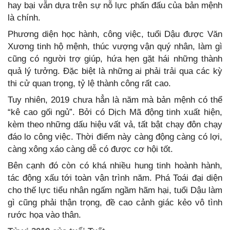
hay bại vẫn dựa trên sự nỗ lực phấn đấu của bản mệnh
là chính.
Phương diện học hành, công việc, tuổi Dậu được Văn
Xương tinh hộ mệnh, thúc vượng vận quý nhân, làm gì
cũng có người trợ giúp, hứa hẹn gặt hái những thành
quả lý tưởng. Đặc biệt là những ai phải trải qua các kỳ
thi cử quan trọng, tỷ lệ thành công rất cao.
Tuy nhiên, 2019 chưa hẳn là năm mà bản mệnh có thể
“kê cao gối ngủ”. Bởi có Dịch Mã động tinh xuất hiện,
kèm theo những dấu hiệu vất vả, tất bật chạy đôn chạy
đáo lo công việc. Thời điểm này càng động càng có lợi,
càng xông xáo càng dễ có được cơ hội tốt.
Bên cạnh đó còn có khá nhiều hung tinh hoành hành,
tác động xấu tới toàn vận trình năm. Phá Toái đại diện
cho thế lực tiểu nhân ngấm ngầm hãm hại, tuổi Dậu làm
gì cũng phải thận trọng, đề cao cảnh giác kẻo vô tình
rước họa vào thân.