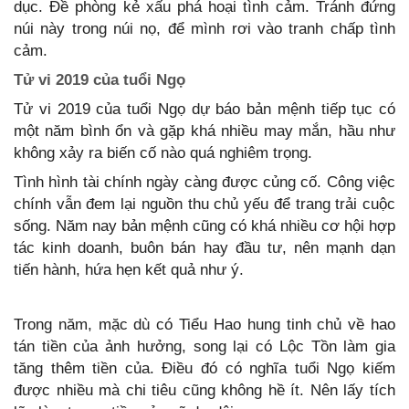
dục. Đề phòng kẻ xấu phá hoại tình cảm. Tránh đứng
núi này trong núi nọ, để mình rơi vào tranh chấp tình
cảm.
Tử vi 2019 của tuổi Ngọ
Tử vi 2019 của tuổi Ngọ dự báo bản mệnh tiếp tục có
một năm bình ổn và gặp khá nhiều may mắn, hầu như
không xảy ra biến cố nào quá nghiêm trọng.
Tình hình tài chính ngày càng được củng cố. Công việc
chính vẫn đem lại nguồn thu chủ yếu để trang trải cuộc
sống. Năm nay bản mệnh cũng có khá nhiều cơ hội hợp
tác kinh doanh, buôn bán hay đầu tư, nên mạnh dạn
tiến hành, hứa hẹn kết quả như ý.
Trong năm, mặc dù có Tiểu Hao hung tinh chủ về hao
tán tiền của ảnh hưởng, song lại có Lộc Tồn làm gia
tăng thêm tiền của. Điều đó có nghĩa tuổi Ngọ kiếm
được nhiều mà chi tiêu cũng không hề ít. Nên lấy tích