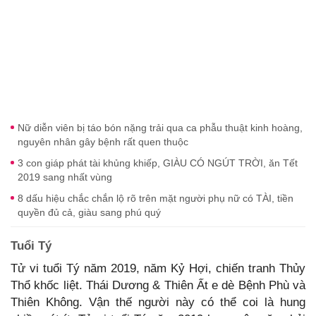
Nữ diễn viên bị táo bón nặng trải qua ca phẫu thuật kinh hoàng,
nguyên nhân gây bệnh rất quen thuộc
3 con giáp phát tài khủng khiếp, GIÀU CÓ NGÚT TRỜI, ăn Tết
2019 sang nhất vùng
8 dấu hiệu chắc chắn lộ rõ trên mặt người phụ nữ có TÀI, tiền
quyền đủ cả, giàu sang phú quý
Tuổi Tý
Tử vi tuổi Tý năm 2019, năm Kỷ Hợi, chiến tranh Thủy
Thổ khốc liệt. Thái Dương & Thiên Ất e dè Bệnh Phù và
Thiên Không. Vận thế người này có thể coi là hung