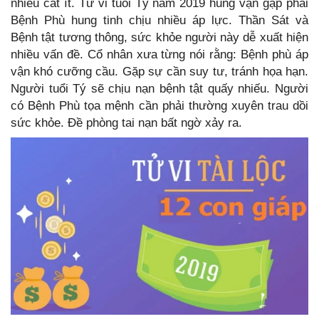
nhiều cát ít. Tử vi tuổi Tý năm 2019 hung vận gặp phải
Bệnh Phù hung tinh chịu nhiều áp lực. Thần Sát và
Bệnh tật tương thông, sức khỏe người này dễ xuất hiện
nhiều vấn đề. Cổ nhân xưa từng nói rằng: Bệnh phù áp
vận khó cưỡng cầu. Gặp sự cần suy tư, tránh họa hạn.
Người tuổi Tý sẽ chịu nạn bệnh tật quấy nhiếu. Người
có Bệnh Phù tọa mệnh cần phải thường xuyên trau dồi
sức khỏe. Đề phòng tai nạn bất ngờ xảy ra.