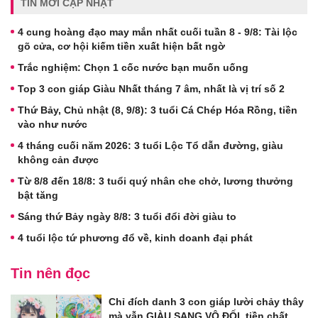
TIN MỚI CẬP NHẬT
4 cung hoàng đạo may mắn nhất cuối tuần 8 - 9/8: Tài lộc
gõ cửa, cơ hội kiếm tiền xuất hiện bất ngờ
Trắc nghiệm: Chọn 1 cốc nước bạn muốn uống
Top 3 con giáp Giàu Nhất tháng 7 âm, nhất là vị trí số 2
Thứ Bảy, Chủ nhật (8, 9/8): 3 tuổi Cá Chép Hóa Rồng, tiền
vào như nước
4 tháng cuối năm 2026: 3 tuổi Lộc Tổ dẫn đường, giàu
không cản được
Từ 8/8 đến 18/8: 3 tuổi quý nhân che chở, lương thưởng
bật tăng
Sáng thứ Bảy ngày 8/8: 3 tuổi đổi đời giàu to
4 tuổi lộc tứ phương đổ về, kinh doanh đại phát
Tin nên đọc
Chỉ đích danh 3 con giáp lười chảy thây
mà vẫn GIÀU SANG VÔ ĐỐI, tiền chất