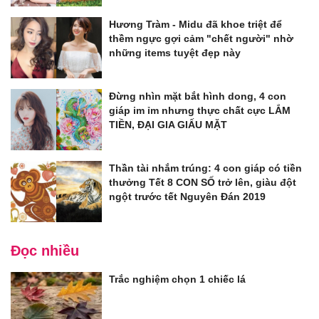
Hương Tràm - Midu đã khoe triệt để
thềm ngực gợi cảm "chết người" nhờ
những items tuyệt đẹp này
Đừng nhìn mặt bắt hình dong, 4 con
giáp im ỉm nhưng thực chất cực LẮM
TIỀN, ĐẠI GIA GIẤU MẶT
Thần tài nhắm trúng: 4 con giáp có tiền
thưởng Tết 8 CON SỐ trở lên, giàu đột
ngột trước tết Nguyên Đán 2019
Đọc nhiều
Trắc nghiệm chọn 1 chiếc lá