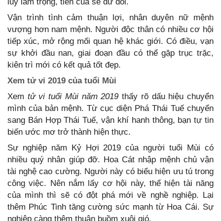
lũy làm trọng, tiền của sẽ dư dôi.
Vận trình tình cảm thuận lợi, nhân duyên nữ mệnh
vượng hơn nam mệnh. Người độc thân có nhiều cơ hội
tiếp xúc, mở rộng mối quan hệ khác giới. Có điều, vạn
sự khởi đầu nan, giai đoạn đầu có thể gặp trục trặc,
kiên trì mới có kết quả tốt đẹp.
Xem tử vi 2019 của tuổi Mùi
Xem
tử vi tuổi Mùi năm 2019
thấy rõ dấu hiệu chuyển
mình của bản mệnh. Từ cục diện Phá Thái Tuế chuyển
sang Bán Hợp Thái Tuế, vận khí hanh thông, bạn tự tin
biến ước mơ trở thành hiện thực.
Sự nghiệp năm Kỷ Hợi 2019 của người tuổi Mùi có
nhiều quý nhân giúp đỡ. Hoa Cát nhập mệnh chủ vận
tài nghệ cao cường. Người này có biểu hiện ưu tú trong
công việc. Nên nắm lấy cơ hội này, thể hiện tài năng
của mình thì sẽ có đột phá mới về nghề nghiệp. Lại
thêm Phúc Tinh tăng cường sức mạnh từ Hoa Cái. Sự
nghiệp càng thêm thuận buồm xuôi gió.