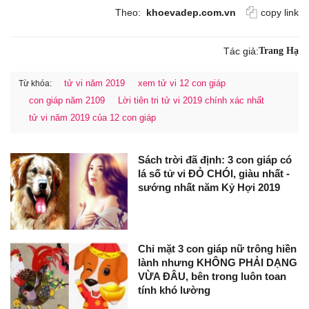
Theo:
khoevadep.com.vn
copy link
Tác giả:
Trang Hạ
tử vi năm 2019
xem tử vi 12 con giáp
Từ khóa:
con giáp năm 2109
Lời tiên tri tử vi 2019 chính xác nhất
tử vi năm 2019 của 12 con giáp
Sách trời đã định: 3 con giáp có
lá số tử vi ĐỎ CHÓI, giàu nhất -
sướng nhất năm Kỷ Hợi 2019
Chỉ mặt 3 con giáp nữ trông hiền
lành nhưng KHÔNG PHẢI DẠNG
VỪA ĐÂU, bên trong luôn toan
tính khó lường