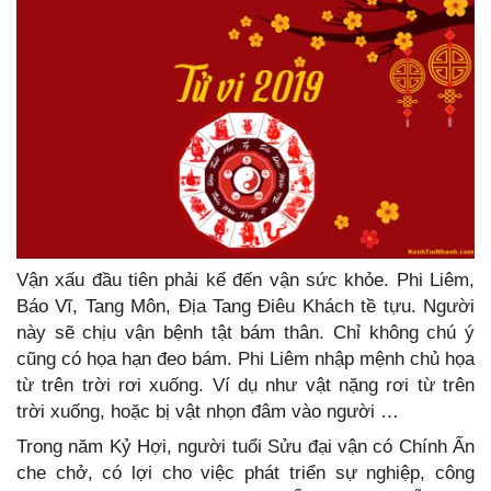
Vận xấu đầu tiên phải kể đến vận sức khỏe. Phi Liêm,
Báo Vĩ, Tang Môn, Địa Tang Điêu Khách tề tựu. Người
này sẽ chịu vận bệnh tật bám thân. Chỉ không chú ý
cũng có họa hạn đeo bám. Phi Liêm nhập mệnh chủ họa
từ trên trời rơi xuống. Ví dụ như vật nặng rơi từ trên
trời xuống, hoặc bị vật nhọn đâm vào người …
Trong năm Kỷ Hợi, người tuổi Sửu đại vận có Chính Ấn
che chở, có lợi cho việc phát triển sự nghiệp, công