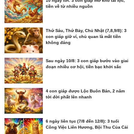
10 ngày tới: 3 con giáp mở kho tài lộc,
tiền về từ nhiều nguồn
Thứ Sáu, Thứ Bảy, Chủ Nhật (7,8,9/8): 3
con giáp giữ ví, chủ quan là mất tiền
không đáng
Sau ngày 10/8: 3 con giáp bước vào giai
đoạn nhiều cơ hội, tiền bạc khởi sắc
4 con giáp được Lộc Buôn Bán, 2 năm
tới đời phất lên nhanh
6 ngày liên tục (7/8 đến 12/8): 3 tuổi
Công Việc Liên Hương, Bội Thu Của Cải