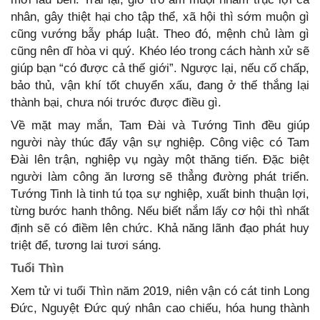
nhân, gây thiệt hại cho tập thể, xã hội thì sớm muộn gì
cũng vướng bẫy pháp luật. Theo đó, mệnh chủ làm gì
cũng nên dĩ hòa vi quý. Khéo léo trong cách hành xử sẽ
giúp bạn “có được cả thế giới”. Ngược lại, nếu cố chấp,
bảo thủ, vận khí tốt chuyển xấu, đang ở thế thắng lại
thành bại, chưa nói trước được điều gì.
Về mặt may mắn, Tam Đài và Tướng Tinh đều giúp
người này thúc đẩy vận sự nghiệp. Công việc có Tam
Đài lên trận, nghiệp vụ ngày một thăng tiến. Đặc biệt
người làm công ăn lương sẽ thẳng đường phát triển.
Tướng Tinh là tinh tú tọa sự nghiệp, xuất binh thuận lợi,
từng bước hanh thông. Nếu biết nắm lấy cơ hội thì nhất
định sẽ có điềm lên chức. Khả năng lãnh đạo phát huy
triệt để, tương lai tươi sáng.
Tuổi Thìn
Xem tử vi tuổi Thìn năm 2019, niên vận có cát tinh Long
Đức, Nguyệt Đức quý nhân cao chiếu, hóa hung thành