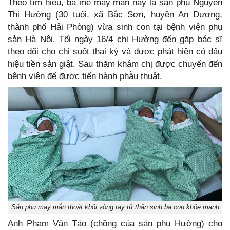
Theo tìm hiểu, bà mẹ may mắn này là sản phụ Nguyễn
Thị Hường (30 tuổi, xã Bắc Sơn, huyện An Dương,
thành phố Hải Phòng) vừa sinh con tại bệnh viện phụ
sản Hà Nội. Tối ngày 16/4 chị Hường đến gặp bác sĩ
theo dõi cho chị suốt thai kỳ và được phát hiện có dấu
hiệu tiền sản giật. Sau thăm khám chị được chuyển đến
bệnh viện để được tiến hành phẫu thuật.
Sản phụ may mắn thoát khỏi vòng tay tử thần sinh ba con khỏe mạnh
Anh Phạm Văn Tảo (chồng của sản phụ Hường) cho