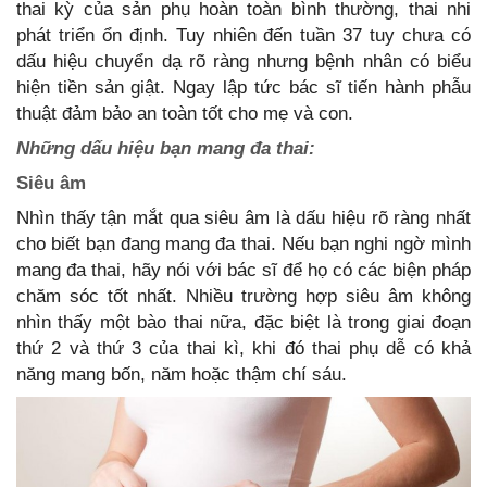
thai kỳ của sản phụ hoàn toàn bình thường, thai nhi
phát triển ổn định. Tuy nhiên đến tuần 37 tuy chưa có
dấu hiệu chuyển dạ rõ ràng nhưng bệnh nhân có biểu
hiện tiền sản giật. Ngay lập tức bác sĩ tiến hành phẫu
thuật đảm bảo an toàn tốt cho mẹ và con.
Những dấu hiệu bạn mang đa thai:
Siêu âm
Nhìn thấy tận mắt qua siêu âm là dấu hiệu rõ ràng nhất
cho biết bạn đang mang đa thai. Nếu bạn nghi ngờ mình
mang đa thai, hãy nói với bác sĩ để họ có các biện pháp
chăm sóc tốt nhất. Nhiều trường hợp siêu âm không
nhìn thấy một bào thai nữa, đặc biệt là trong giai đoạn
thứ 2 và thứ 3 của thai kì, khi đó thai phụ dễ có khả
năng mang bốn, năm hoặc thậm chí sáu.