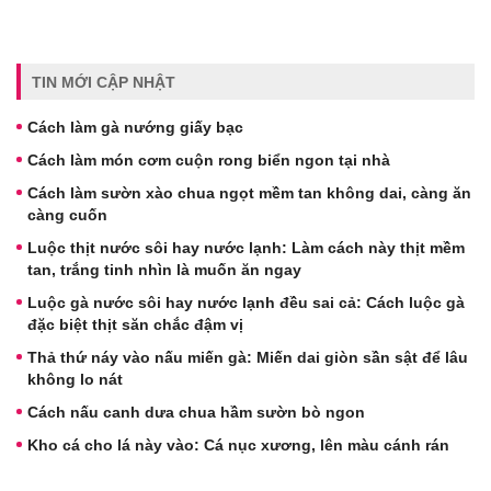
TIN MỚI CẬP NHẬT
Cách làm gà nướng giấy bạc
Cách làm món cơm cuộn rong biển ngon tại nhà
Cách làm sườn xào chua ngọt mềm tan không dai, càng ăn
càng cuốn
Luộc thịt nước sôi hay nước lạnh: Làm cách này thịt mềm
tan, trắng tinh nhìn là muốn ăn ngay
Luộc gà nước sôi hay nước lạnh đều sai cả: Cách luộc gà
đặc biệt thịt săn chắc đậm vị
Thả thứ náy vào nấu miến gà: Miến dai giòn sần sật để lâu
không lo nát
Cách nấu canh dưa chua hầm sườn bò ngon
Kho cá cho lá này vào: Cá nục xương, lên màu cánh rán