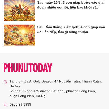
Sau ngày 10/8: 3 con giáp bước vào giai
đoạn nhiều cơ hội, tiền bạc khởi sắc
Sau Rằm tháng 7 âm lịch: 4 con giáp vận
đỏ liên tiếp, làm gì cũng thuận
Tầng 5 - tòa A, Gold Season 47 Nguyễn Tuân, Thanh Xuân,
Hà Nội
Số nhà 2B ngõ 175 đường Bát Khối, phường Long Biên,
quận Long Biên, Hà Nội
0936 99 3933