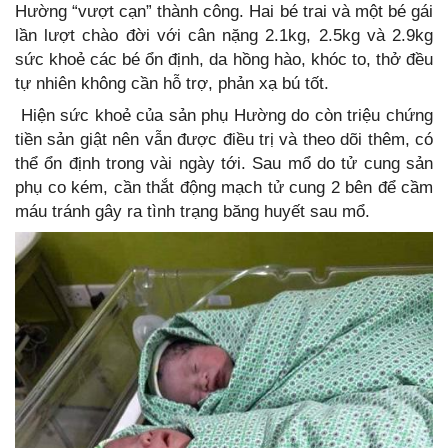
Hường “vượt cạn” thành công. Hai bé trai và một bé gái
lần lượt chào đời với cân nặng 2.1kg, 2.5kg và 2.9kg
sức khoẻ các bé ổn định, da hồng hào, khóc to, thở đều
tự nhiên không cần hỗ trợ, phản xạ bú tốt.
Hiện sức khoẻ của sản phụ Hường do còn triệu chứng
tiền sản giật nên vẫn được điều trị và theo dõi thêm, có
thể ổn định trong vài ngày tới. Sau mổ do tử cung sản
phụ co kém, cần thắt động mạch tử cung 2 bên để cầm
máu tránh gây ra tình trạng băng huyết sau mổ.