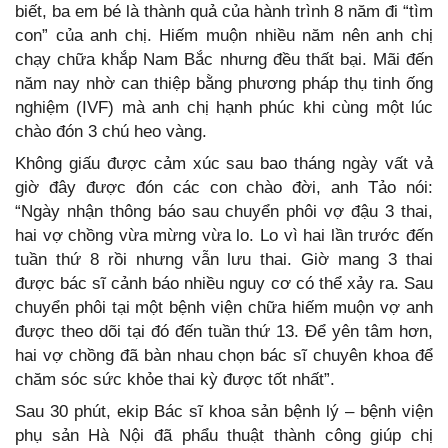
biết, ba em bé là thành quả của hành trình 8 năm đi “tìm
con” của anh chị. Hiếm muộn nhiều năm nên anh chị
chạy chữa khắp Nam Bắc nhưng đều thất bại. Mãi đến
năm nay nhờ can thiệp bằng phương pháp thụ tinh ống
nghiệm (IVF) mà anh chị hạnh phúc khi cùng một lúc
chào đón 3 chú heo vàng.
Không giấu được cảm xúc sau bao tháng ngày vất vả
giờ đây được đón các con chào đời, anh Tảo nói:
“Ngày nhận thông báo sau chuyển phôi vợ đậu 3 thai,
hai vợ chồng vừa mừng vừa lo. Lo vì hai lần trước đến
tuần thứ 8 rồi nhưng vẫn lưu thai. Giờ mang 3 thai
được bác sĩ cảnh báo nhiều nguy cơ có thể xảy ra. Sau
chuyển phôi tại một bệnh viện chữa hiếm muộn vợ anh
được theo dõi tại đó đến tuần thứ 13. Để yên tâm hơn,
hai vợ chồng đã bàn nhau chọn bác sĩ chuyên khoa để
chăm sóc sức khỏe thai kỳ được tốt nhất”.
Sau 30 phút, ekip Bác sĩ khoa sản bệnh lý – bệnh viện
phụ sản Hà Nội đã phẩu thuật thành công giúp chị