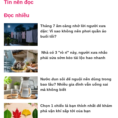
Tin nên đọc
Đọc nhiều
Tháng 7 âm càng nhớ lời người xưa
dặn: Vì sao không nên phơi quần áo
buổi tối?
Nhà có 3 "rò rỉ" này, người xưa nhắc
phải sửa sớm kẻo tài lộc hao nhanh
Nước đun sôi để nguội nên dùng trong
bao lâu? Nhiều gia đình vẫn uống sai
mà không biết
Chọn 1 chiếc lá bạn thích nhất để khám
phá vận khí sắp tới của bạn