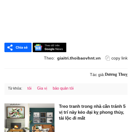
Theo:
giaitri.thoibaovhnt.vn
copy link
Tác giả:
Dương Thuỵ
tỏi
Gia vị
bảo quản tỏi
Từ khóa:
Treo tranh trong nhà cần tránh 5
vị trí này kẻo đại kỵ phong thủy,
tài lộc đi mất