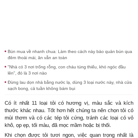
Bún mua về nhanh chua: Làm theo cách này bảo quản bún qua
đêm thoải mái, ăn vẫn an toàn
"Nhà có 3 nơi trống rỗng, con cháu túng thiếu, khó ngóc đầu
lên", đó là 3 nơi nào
Đừng lau dọn nhà bằng nước lạ, dùng 3 loại nước này, nhà cửa
sạch bong, cả tuần không bám bụi
Có ít nhất 11 loại tỏi có hương vị, màu sắc và kích
thước khác nhau. Tốt hơn hết chúng ta nên chọn tỏi có
mùi thơm và có các tép tỏi cứng, tránh các loại có vỏ
khô, ọp ẹp, tối màu, đã mọc mầm hoặc bị thối.
Khi chọn được tỏi tươi ngon, việc quan trọng nhất là