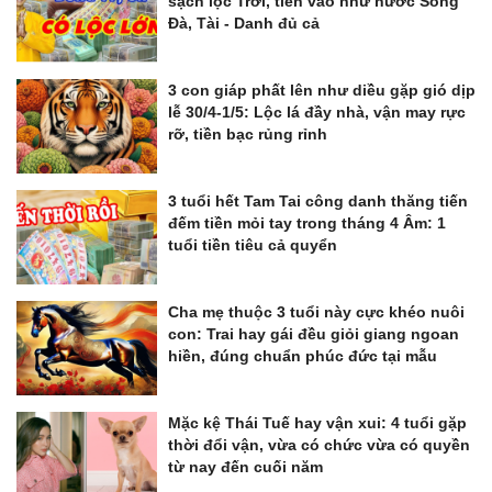
sạch lộc Trời, tiền vào như nước Sông
Đà, Tài - Danh đủ cả
3 con giáp phất lên như diều gặp gió dịp
lễ 30/4-1/5: Lộc lá đầy nhà, vận may rực
rỡ, tiền bạc rủng rỉnh
3 tuổi hết Tam Tai công danh thăng tiến
đếm tiền mỏi tay trong tháng 4 Âm: 1
tuổi tiền tiêu cả quyển
Cha mẹ thuộc 3 tuổi này cực khéo nuôi
con: Trai hay gái đều giỏi giang ngoan
hiền, đúng chuẩn phúc đức tại mẫu
Mặc kệ Thái Tuế hay vận xui: 4 tuổi gặp
thời đổi vận, vừa có chức vừa có quyền
từ nay đến cuối năm