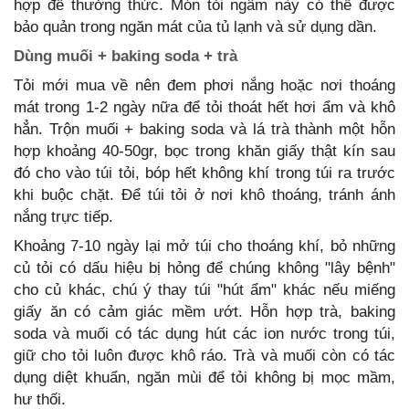
hợp để thưởng thức. Món tỏi ngâm này có thể được
bảo quản trong ngăn mát của tủ lạnh và sử dụng dần.
Dùng muối + baking soda + trà
Tỏi mới mua về nên đem phơi nắng hoặc nơi thoáng
mát trong 1-2 ngày nữa để tỏi thoát hết hơi ẩm và khô
hẳn. Trộn muối + baking soda và lá trà thành một hỗn
hợp khoảng 40-50gr, bọc trong khăn giấy thật kín sau
đó cho vào túi tỏi, bóp hết không khí trong túi ra trước
khi buộc chặt. Để túi tỏi ở nơi khô thoáng, tránh ánh
nắng trực tiếp.
Khoảng 7-10 ngày lại mở túi cho thoáng khí, bỏ những
củ tỏi có dấu hiệu bị hỏng để chúng không "lây bệnh"
cho củ khác, chú ý thay túi "hút ẩm" khác nếu miếng
giấy ăn có cảm giác mềm ướt. Hỗn hợp trà, baking
soda và muối có tác dụng hút các ion nước trong túi,
giữ cho tỏi luôn được khô ráo. Trà và muối còn có tác
dụng diệt khuẩn, ngăn mùi để tỏi không bị mọc mầm,
hư thối.