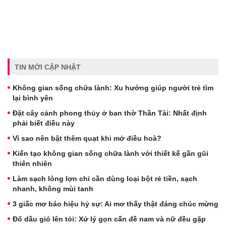
TIN MỚI CẬP NHẬT
Không gian sống chữa lành: Xu hướng giúp người trẻ tìm
lại bình yên
Đặt cây cảnh phong thủy ở ban thờ Thần Tài: Nhất định
phải biết điều này
Vì sao nên bật thêm quạt khi mở điều hoà?
Kiến tạo không gian sống chữa lành với thiết kế gần gũi
thiên nhiên
Làm sạch lòng lợn chỉ cần dùng loại bột rẻ tiền, sạch
nhanh, không mùi tanh
3 giấc mơ báo hiệu hỷ sự: Ai mơ thấy thật đáng chúc mừng
Đổ dầu gió lên tỏi: Xử lý gọn cấn đề nam và nữ đều gặp