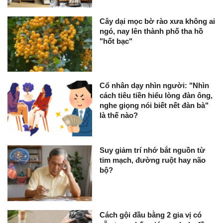
Cây dại mọc bờ rào xưa không ai
ngó, nay lên thành phố tha hồ
"hốt bạc"
Cổ nhân dạy nhìn người: "Nhìn
cách tiêu tiền hiểu lòng đàn ông,
nghe giọng nói biết nết đàn bà"
là thế nào?
Suy giảm trí nhớ bắt nguồn từ
tim mạch, đường ruột hay não
bộ?
Cách gội đầu bằng 2 gia vị có