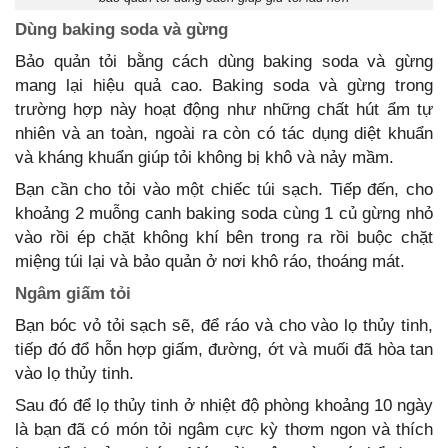
Dùng baking soda và gừng
Bảo quản tỏi bằng cách dùng baking soda và gừng
mang lại hiệu quả cao. Baking soda và gừng trong
trường hợp này hoạt động như những chất hút ẩm tự
nhiên và an toàn, ngoài ra còn có tác dụng diệt khuẩn
và kháng khuẩn giúp tỏi không bị khô và nảy mầm.
Bạn cần cho tỏi vào một chiếc túi sạch. Tiếp đến, cho
khoảng 2 muỗng canh baking soda cùng 1 củ gừng nhỏ
vào rồi ép chặt không khí bên trong ra rồi buộc chặt
miệng túi lại và bảo quản ở nơi khô ráo, thoáng mát.
Ngâm giấm tỏi
Bạn bóc vỏ tỏi sạch sẽ, để ráo và cho vào lọ thủy tinh,
tiếp đó đổ hỗn hợp giấm, đường, ớt và muối đã hòa tan
vào lọ thủy tinh.
Sau đó để lọ thủy tinh ở nhiệt độ phòng khoảng 10 ngày
là bạn đã có món tỏi ngâm cực kỳ thơm ngon và thích