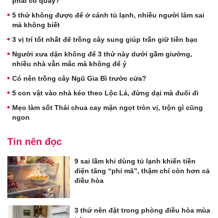
phải có quẩy?
5 thứ không được để ở cánh tủ lạnh, nhiều người làm sai
mà không biết
3 vị trí tốt nhất để trồng cây sung giúp trấn giữ tiền bạc
Người xưa dặn không để 3 thứ này dưới gầm giường,
nhiều nhà vẫn mắc mà không để ý
Có nên trồng cây Ngũ Gia Bì trước cửa?
5 con vật vào nhà kéo theo Lộc Lá, đừng dại mà đuổi đi
Mẹo làm sốt Thái chua cay mặn ngọt tròn vị, trộn gì cũng
ngon
Tin nên đọc
9 sai lầm khi dùng tủ lạnh khiến tiền
điện tăng “phi mã”, thậm chí còn hơn cả
điều hòa
3 thứ nên đặt trong phòng điều hòa mùa