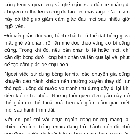
bóng tennis giữa lưng và ghế ngồi, sau đó nhẹ nhàng di
chuyển cơ thể lên xuống để tạo lực massage. Cách làm
này có thể giúp giảm cảm giác đau mỏi sau nhiều giờ
ngồi yên.
Đối với phần đùi sau, hành khách có thể đặt bóng giữa
mặt ghế và chân, rồi lăn nhẹ dọc theo vùng cơ bị căng
cứng. Trong khi đó, nếu bàn chân bị tê hoặc mỏi, chỉ
cần đặt bóng dưới lòng bàn chân và lăn qua lại vài phút
để tạo cảm giác dễ chịu hơn.
Ngoài việc sử dụng bóng tennis, các chuyên gia cũng
khuyến cáo hành khách nên thường xuyên thay đổi tư
thế ngồi, uống đủ nước và tranh thủ đứng dậy đi lại khi
điều kiện cho phép. Những thói quen đơn giản này có
thể giúp cơ thể thoải mái hơn và giảm cảm giác mệt
mỏi sau hành trình dài.
Với chi phí chỉ vài chục nghìn đồng nhưng mang lại
nhiều tiện ích, bóng tennis đang trở thành món đồ nhỏ
gọn được nhiều du khách lựa chọn mang theo trong các