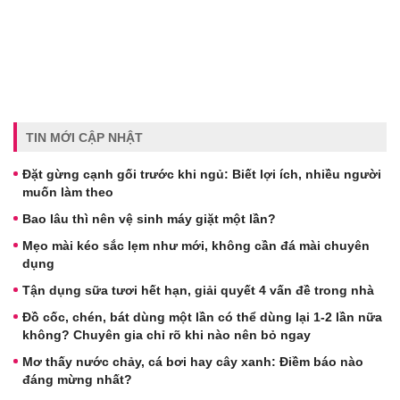
TIN MỚI CẬP NHẬT
Đặt gừng cạnh gối trước khi ngủ: Biết lợi ích, nhiều người
muốn làm theo
Bao lâu thì nên vệ sinh máy giặt một lần?
Mẹo mài kéo sắc lẹm như mới, không cần đá mài chuyên
dụng
Tận dụng sữa tươi hết hạn, giải quyết 4 vấn đề trong nhà
Đồ cốc, chén, bát dùng một lần có thể dùng lại 1-2 lần nữa
không? Chuyên gia chỉ rõ khi nào nên bỏ ngay
Mơ thấy nước chảy, cá bơi hay cây xanh: Điềm báo nào
đáng mừng nhất?