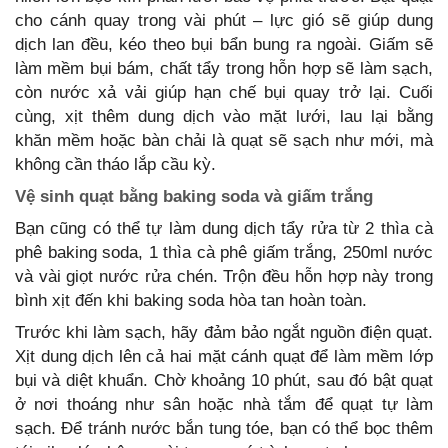
cho cánh quay trong vài phút – lực gió sẽ giúp dung
dịch lan đều, kéo theo bụi bẩn bung ra ngoài. Giấm sẽ
làm mềm bụi bám, chất tẩy trong hỗn hợp sẽ làm sạch,
còn nước xả vải giúp hạn chế bụi quay trở lại. Cuối
cùng, xịt thêm dung dịch vào mặt lưới, lau lại bằng
khăn mềm hoặc bàn chải là quạt sẽ sạch như mới, mà
không cần tháo lắp cầu kỳ.
Vệ sinh quạt bằng baking soda và giấm trắng
Bạn cũng có thể tự làm dung dịch tẩy rửa từ 2 thìa cà
phê baking soda, 1 thìa cà phê giấm trắng, 250ml nước
và vài giọt nước rửa chén. Trộn đều hỗn hợp này trong
bình xịt đến khi baking soda hòa tan hoàn toàn.
Trước khi làm sạch, hãy đảm bảo ngắt nguồn điện quạt.
Xịt dung dịch lên cả hai mặt cánh quạt để làm mềm lớp
bụi và diệt khuẩn. Chờ khoảng 10 phút, sau đó bật quạt
ở nơi thoáng như sân hoặc nhà tắm để quạt tự làm
sạch. Để tránh nước bắn tung tóe, bạn có thể bọc thêm