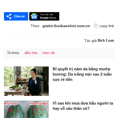
Theo:
giaitri.thoibaovhnt.com.vn
copy link
Tác giả:
Bích Loan
điều hòa
mẹo vặt
Từ khóa:
Bí quyết trị nám da bằng mướp
hương: Da trắng mịn sau 2 tuần
cực rẻ tiền
Vì sao khi mua dưa hấu người ta
hay vỗ vào thân vỏ?