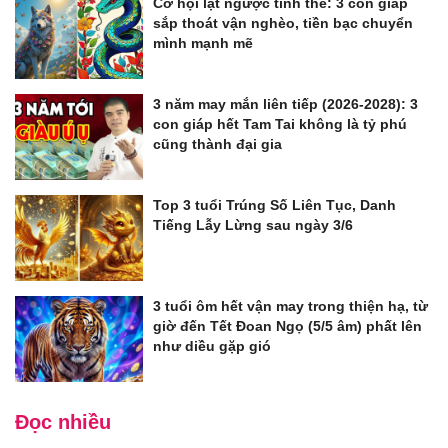
Cơ hội lật ngược tình thế: 3 con giáp
sắp thoát vận nghèo, tiền bạc chuyển
mình mạnh mẽ
3 năm may mắn liên tiếp (2026-2028): 3
con giáp hết Tam Tai không là tỷ phú
cũng thành đại gia
Top 3 tuổi Trúng Số Liên Tục, Danh
Tiếng Lẫy Lừng sau ngày 3/6
3 tuổi ôm hết vận may trong thiện hạ, từ
giờ đến Tết Đoan Ngọ (5/5 âm) phất lên
như diều gặp gió
Đọc nhiều