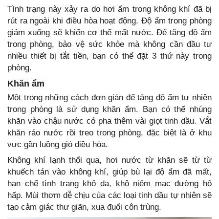
Tình trạng này xảy ra do hơi ẩm trong không khí đã bị
rút ra ngoài khi điều hòa hoạt động. Độ ẩm trong phòng
giảm xuống sẽ khiến cơ thể mất nước. Để tăng độ ẩm
trong phòng, bảo vệ sức khỏe mà không cần đầu tư
nhiều thiết bị tắt tiền, bạn có thể đặt 3 thứ này trong
phòng.
Khăn ẩm
Một trong những cách đơn giản để tăng độ ẩm tự nhiên
trong phòng là sử dụng khăn ẩm. Bạn có thể nhúng
khăn vào chậu nước có pha thêm vài giọt tinh dầu. Vắt
khăn ráo nước rồi treo trong phòng, đặc biệt là ở khu
vực gần luồng gió điều hòa.
Không khí lạnh thổi qua, hơi nước từ khăn sẽ từ từ
khuếch tán vào không khí, giúp bù lại độ ẩm đã mất,
hạn chế tình trạng khô da, khô niêm mạc đường hô
hấp. Mùi thơm dễ chịu của các loại tinh dầu tự nhiên sẽ
tạo cảm giác thư giãn, xua đuổi côn trùng.