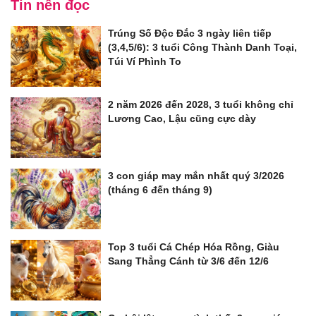
Tin nên đọc
Trúng Số Độc Đắc 3 ngày liên tiếp
(3,4,5/6): 3 tuổi Công Thành Danh Toại,
Túi Ví Phình To
2 năm 2026 đến 2028, 3 tuổi không chỉ
Lương Cao, Lậu cũng cực dày
3 con giáp may mắn nhất quý 3/2026
(tháng 6 đến tháng 9)
Top 3 tuổi Cá Chép Hóa Rồng, Giàu
Sang Thẳng Cánh từ 3/6 đến 12/6