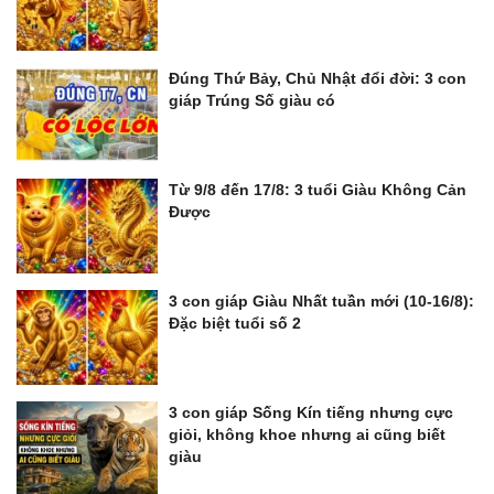
Đúng Thứ Bảy, Chủ Nhật đổi đời: 3 con
giáp Trúng Số giàu có
Từ 9/8 đến 17/8: 3 tuổi Giàu Không Cản
Được
3 con giáp Giàu Nhất tuần mới (10-16/8):
Đặc biệt tuổi số 2
3 con giáp Sống Kín tiếng nhưng cực
giỏi, không khoe nhưng ai cũng biết
giàu