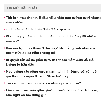
TIN MỚI CẬP NHẬT
Thịt lợn mua ở chợ: 5 dấu hiệu nhìn qua tưởng tươi nhưng
chưa chắc
4 vật vào nhà báo hiệu Tiền Tài sắp cạn
Vì sao ngày càng nhiều gia đình hạn chế dùng đồ nhôm
nấu ăn?
Rán mỡ lợn nhớ thêm 3 thứ này: Mỡ trắng tinh như sữa,
thơm nức để cả năm không hôi
Bí quyết rán cá da giòn rụm, thịt thơm mềm đậm đà mà
không lo bắn dầu
Mẹo thông tắc cống cực nhanh tại nhà: Đừng vội tốn tiền
gọi thợ, thử ngay 8 cách "thần kỳ" này!
Tại sao muôi xới cơm lại có những chấm tròn?
Lăn chai nước vào gầm giường trước khi ngủ khách sạn,
nhà nghỉ có tác dụng gì?