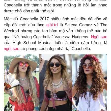
Coachella trở thành một trong những lễ hội âm nhạc
được chờ đón nhất thế giới.
Mặc dù Coachella 2017 nhiều ánh mắt đều đổ dồn về
cặp đôi mới của làng
giải trí
là Selena Gomez và The
Weeknd nhưng các fan hâm mộ vẫn không thể nào bỏ
qua “Nữ hoàng Coachella” Vanessa Hudgens.
Ngôi sao
của High School Musical luôn là niềm cảm hứng, là
ngôi sao
có phong cách đẹp nhất tại Coachella.