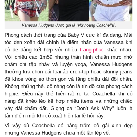
Vanessa Hudgens được gọi là "Nữ hoàng Coachella".
Phong cách thời trang của Baby V cực kì đa dạng. Mái
tóc đen xoăn dài chính là điểm nhấn của Vanessa khi
cô dễ dàng kết hợp với nhiều
trang phục
khác nhau.
Với chiều cao 1m59 nhưng thân hình chuẩn mực nhờ
chăm chỉ tập nhảy và luyện yoga, Vanessa Hudgens
thường lựa chọn cái loại áo crop-top hoặc skinny jeans
để khoe vòng eo thon gọn và tăng chiều dài đôi chân.
Không những thế, cô nàng còn là tín đồ của phong cách
hippie. Điều này thể hiện rất rõ tại Coachella khi cô
nàng đã khéo léo kế hợp nhiều items và những chiếc
váy dài chấm đất. Giọng ca “Don’t Ask Why” luôn là
tâm điểm mỗi khi cô xuất hiện tại lễ hội này.
Vì vậy dù Coachella có hàng trăm cô gái xinh đẹp
nhưng Vanessa Hudgens chưa một lần lép vế.