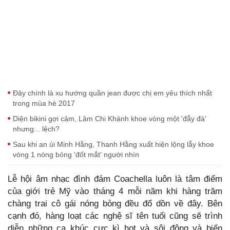
Đây chính là xu hướng quần jean được chị em yêu thích nhất
trong mùa hè 2017
Diện bikini gợi cảm, Lâm Chi Khánh khoe vòng một 'đẫy đà'
nhưng... lệch?
Sau khi an ủi Minh Hằng, Thanh Hằng xuất hiện lộng lẫy khoe
vòng 1 nóng bỏng 'đốt mắt' người nhìn
Lễ hội âm nhạc đình đám Coachella luôn là tâm điểm
của giới trẻ Mỹ vào tháng 4 mỗi năm khi hàng trăm
chàng trai cô gái nóng bỏng đều đổ dồn về đây. Bên
cạnh đó, hàng loạt các nghệ sĩ tên tuổi cũng sẽ trình
diễn những ca khúc cực kì hot và sôi động và biến