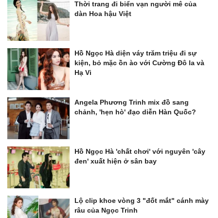
Thời trang đi biển vạn người mê của
dàn Hoa hậu Việt
Hồ Ngọc Hà diện váy trăm triệu đi sự
kiện, bỏ mặc ồn ào với Cường Đô la và
Hạ Vi
Angela Phương Trinh mix đồ sang
chảnh, 'hẹn hò' đạo diễn Hàn Quốc?
Hồ Ngọc Hà 'chất chơi' với nguyên 'cây
đen' xuất hiện ở sân bay
Lộ clip khoe vòng 3 "đốt mắt" cánh mày
râu của Ngọc Trinh