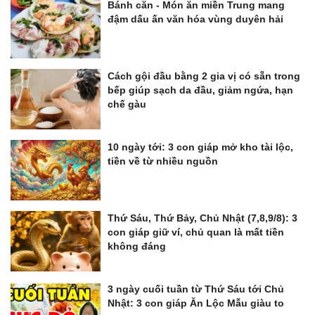
Bánh căn - Món ăn miền Trung mang
đậm dấu ấn văn hóa vùng duyên hải
Cách gội đầu bằng 2 gia vị có sẵn trong
bếp giúp sạch da đầu, giảm ngứa, hạn
chế gàu
10 ngày tới: 3 con giáp mở kho tài lộc,
tiền về từ nhiều nguồn
Thứ Sáu, Thứ Bảy, Chủ Nhật (7,8,9/8): 3
con giáp giữ ví, chủ quan là mất tiền
không đáng
3 ngày cuối tuần từ Thứ Sáu tới Chủ
Nhật: 3 con giáp Ăn Lộc Mẫu giàu to