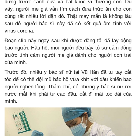
đứng trước cánh cửa và bật khóc vì thương con. Dù
vậy, người mẹ già vẫn tìm cách đưa thức ăn cho con
cùng rất nhiều lời dặn dò. Thật may mắn là không lâu
sau đó người bác sĩ này đã có kết quả âm tính với
virus corona.
Đoạn clip này ngay sau khi được đăng tải đã lay động
bao người. Hầu hết mọi người đều bày tỏ sự cảm động
trước tình cảm người mẹ già dành cho người con trai
của mình.
Trước đó, nhiều y bác sĩ nữ tại Vũ Hán đã tự tay cắt
tóc để có thể đội mũ bảo hộ vừa khít với đầu khiến bao
người nghẹn lòng. Thậm chí, có những y bác sĩ nữ rơi
nước mắt khi phải tự cạo đầu, cắt đi mái tóc dài của
mình.