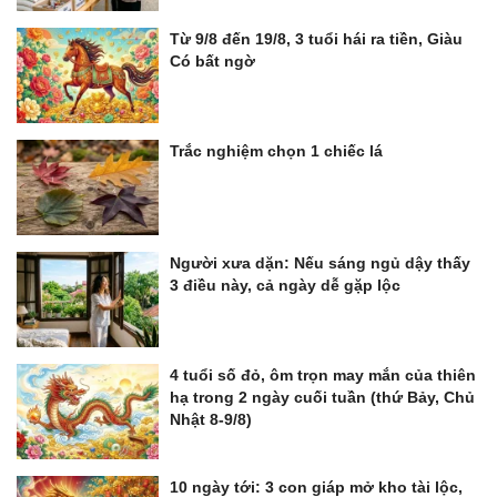
Từ 9/8 đến 19/8, 3 tuổi hái ra tiền, Giàu
Có bất ngờ
Trắc nghiệm chọn 1 chiếc lá
Người xưa dặn: Nếu sáng ngủ dậy thấy
3 điều này, cả ngày dễ gặp lộc
4 tuổi số đỏ, ôm trọn may mắn của thiên
hạ trong 2 ngày cuối tuần (thứ Bảy, Chủ
Nhật 8-9/8)
10 ngày tới: 3 con giáp mở kho tài lộc,