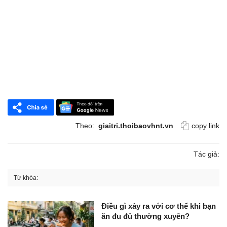
Theo:
giaitri.thoibaovhnt.vn
copy link
Tác giả:
Từ khóa:
Điều gì xảy ra với cơ thể khi bạn
ăn đu đủ thường xuyên?