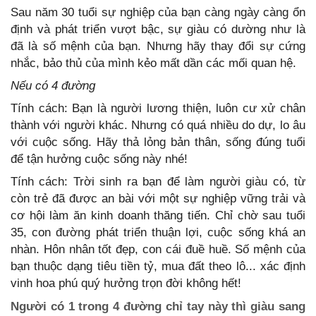
Sau năm 30 tuổi sự nghiệp của bạn càng ngày càng ổn
định và phát triển vượt bậc, sự giàu có dường như là
đã là số mệnh của bạn. Nhưng hãy thay đổi sự cứng
nhắc, bảo thủ của mình kẻo mất dần các mối quan hệ.
Nếu có 4 đường
Tính cách: Bạn là người lương thiện, luôn cư xử chân
thành với người khác. Nhưng có quá nhiều do dự, lo âu
với cuộc sống. Hãy thả lỏng bản thân, sống đúng tuổi
để tận hưởng cuộc sống này nhé!
Tính cách: Trời sinh ra bạn để làm người giàu có, từ
còn trẻ đã được an bài với một sự nghiệp vững trải và
cơ hội làm ăn kinh doanh thăng tiến. Chỉ chờ sau tuổi
35, con đường phát triển thuận lợi, cuộc sống khá an
nhàn. Hôn nhân tốt đẹp, con cái đuề huề. Số mệnh của
bạn thuộc dạng tiêu tiền tỷ, mua đất theo lô... xác định
vinh hoa phú quý hưởng trọn đời không hết!
Người có 1 trong 4 đường chỉ tay này thì giàu sang