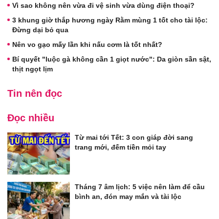
Vì sao không nên vừa đi vệ sinh vừa dùng điện thoại?
3 khung giờ thắp hương ngày Rằm mùng 1 tốt cho tài lộc:
Đừng dại bỏ qua
Nên vo gạo mấy lần khi nấu cơm là tốt nhất?
Bí quyết "luộc gà không cần 1 giọt nước": Da giòn sần sật,
thịt ngọt lịm
Tin nên đọc
Đọc nhiều
Từ mai tới Tết: 3 con giáp đời sang
trang mới, đếm tiền mỏi tay
Tháng 7 âm lịch: 5 việc nên làm để cầu
bình an, đón may mắn và tài lộc