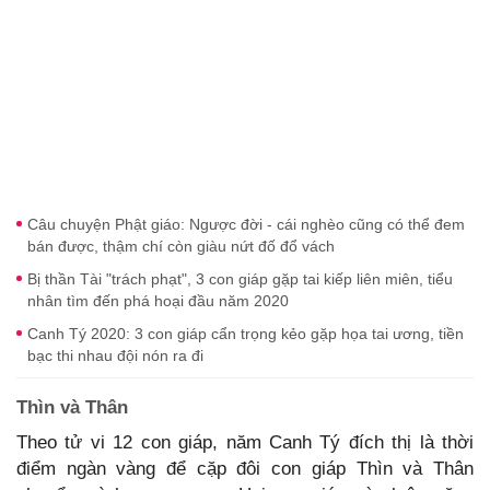
Câu chuyện Phật giáo: Ngược đời - cái nghèo cũng có thể đem
bán được, thậm chí còn giàu nứt đố đổ vách
Bị thần Tài "trách phạt", 3 con giáp gặp tai kiếp liên miên, tiểu
nhân tìm đến phá hoại đầu năm 2020
Canh Tý 2020: 3 con giáp cẩn trọng kẻo gặp họa tai ương, tiền
bạc thi nhau đội nón ra đi
Thìn và Thân
Theo tử vi 12 con giáp, năm Canh Tý đích thị là thời
điểm ngàn vàng để cặp đôi con giáp Thìn và Thân