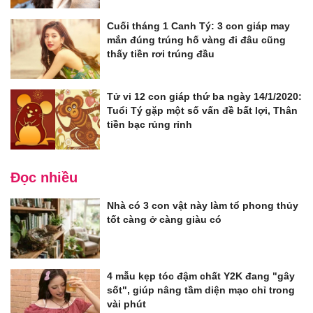
Cuối tháng 1 Canh Tý: 3 con giáp may
mắn đúng trúng hố vàng đi đâu cũng
thấy tiền rơi trúng đầu
Tử vi 12 con giáp thứ ba ngày 14/1/2020:
Tuổi Tý gặp một số vấn đề bất lợi, Thân
tiền bạc rủng rỉnh
Đọc nhiều
Nhà có 3 con vật này làm tổ phong thủy
tốt càng ở càng giàu có
4 mẫu kẹp tóc đậm chất Y2K đang "gây
sốt", giúp nâng tầm diện mạo chỉ trong
vài phút