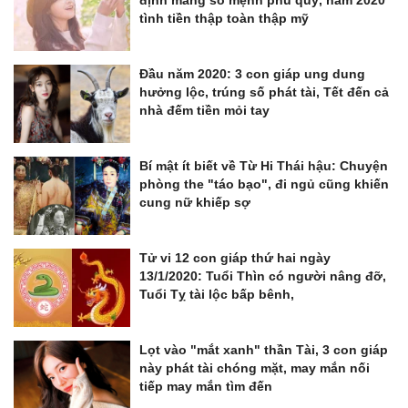
định mang số mệnh phú quý, năm 2020
tình tiền thập toàn thập mỹ
Đầu năm 2020: 3 con giáp ung dung
hưởng lộc, trúng số phát tài, Tết đến cả
nhà đếm tiền mỏi tay
Bí mật ít biết về Từ Hi Thái hậu: Chuyện
phòng the "táo bạo", đi ngủ cũng khiến
cung nữ khiếp sợ
Tử vi 12 con giáp thứ hai ngày
13/1/2020: Tuổi Thìn có người nâng đỡ,
Tuổi Tỵ tài lộc bấp bênh,
Lọt vào "mắt xanh" thần Tài, 3 con giáp
này phát tài chóng mặt, may mắn nối
tiếp may mắn tìm đến