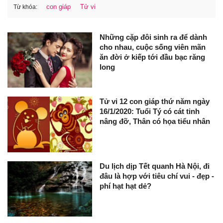
con giáp
Tử vi
Từ khóa:
Những cặp đôi sinh ra để dành
cho nhau, cuộc sống viên mãn
ăn đời ở kiếp tới đầu bạc răng
long
Tử vi 12 con giáp thứ năm ngày
16/1/2020: Tuổi Tý có cát tinh
nâng đỡ, Thân có họa tiểu nhân
Du lịch dịp Tết quanh Hà Nội, đi
đâu là hợp với tiêu chí vui - đẹp -
phí hạt hạt dẻ?