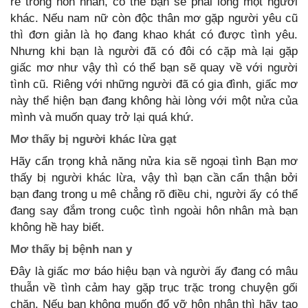
rẽ trong hôn nhân, có thể bạn sẽ phải long một người
khác. Nếu nam nữ còn độc thân mơ gặp người yêu cũ
thì đơn giản là họ đang khao khát có được tình yêu.
Nhưng khi bạn là người đã có đôi có cặp mà lại gặp
giấc mơ như vậy thì có thể bạn sẽ quay về với người
tình cũ. Riêng với những người đã có gia đình, giấc mơ
này thể hiện bạn đang không hài lòng với một nửa của
mình và muốn quay trở lại quá khứ.
Mơ thấy bị người khác lừa gạt
Hãy cẩn trọng khả năng nửa kia sẽ ngoại tình Bạn mơ
thấy bị người khác lừa, vậy thì bạn cần cẩn thận bởi
bạn đang trong u mê chẳng rõ điều chi, người ấy có thể
đang say đắm trong cuộc tình ngoài hôn nhân mà bạn
không hề hay biết.
Mơ thấy bị bệnh nan y
Đây là giấc mơ báo hiệu bạn và người ấy đang có mâu
thuẫn về tình cảm hay gặp trục trặc trong chuyện gối
chăn. Nếu bạn không muốn đổ vỡ hôn nhân thì hãy tạo