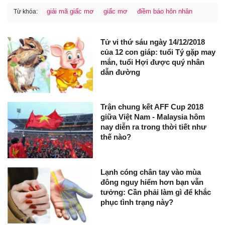
giải mã giấc mơ
giấc mơ
điềm báo hôn nhân
Từ khóa:
Tử vi thứ sáu ngày 14/12/2018
của 12 con giáp: tuổi Tý gặp may
mắn, tuổi Hợi được quý nhân
dẫn đường
Trận chung kết AFF Cup 2018
giữa Việt Nam - Malaysia hôm
nay diễn ra trong thời tiết như
thế nào?
Lạnh cóng chân tay vào mùa
đông nguy hiểm hơn bạn vẫn
tưởng: Cần phải làm gì để khắc
phục tình trạng này?