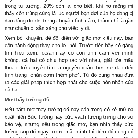
trong tư tưởng. 20% còn lại cho biết, khi họ mộng mị
thấy côn trùng cũng là lúc người bạn đời của họ đang bị
dao động dữ dội trong chuyện tình cảm, thậm chí là gần
như chuẩn bị sẵn sàng cho việc ly dị.
Xem bói khuyên, để đối diện với giấc mơ kiểu này, bạn
cần hành động thay cho lời nói. Trước tiên hãy cố gắng
tìm hiểu xem, cô/anh ấy có còn tình cảm với mình
không, cả hai có chịu hợp tác với nhau, giải tỏa mâu
thuẫn, trò chuyện tìm ra nguyên nhân thực sự dẫn đến
tình trạng “chán cơm thèm phở”. Từ đó cùng nhau đưa
ra các giải pháp thích hợp nhất cho cuộc hôn nhân của
cả hai.
Mơ thấy tường đổ
Nếu nằm mơ thấy tường đổ hãy cẩn trọng có kẻ thứ ba
xuất hiện Bức tường hay bức vách tượng trưng cho sự
bảo vệ, nhưng nếu trong giấc mơ, bạn nhìn thấy bức
tường sụp đổ ngay trước mắt mình thì điều đó cũng có