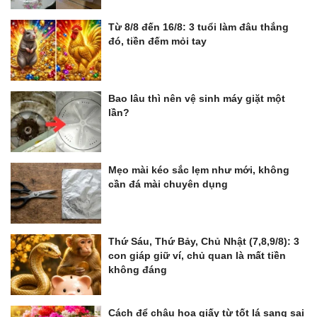
Từ 8/8 đến 16/8: 3 tuổi làm đâu thắng
đó, tiền đếm mỏi tay
Bao lâu thì nên vệ sinh máy giặt một
lần?
Mẹo mài kéo sắc lẹm như mới, không
cần đá mài chuyên dụng
Thứ Sáu, Thứ Bảy, Chủ Nhật (7,8,9/8): 3
con giáp giữ ví, chủ quan là mất tiền
không đáng
Cách để chậu hoa giấy từ tốt lá sang sai