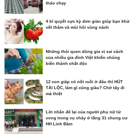
tháo chạy
4 bí quyết cực kỳ đơn giản giúp bạn khử
vết thâm và mùi hôi vùng nách
Những thói quen dùng gia vị sai cách
của nhiều gia đình Việt khiến chúng
biến thành chất độc
12 con giáp có nốt ruồi ở đâu thì HÚT
TÀI LỘC, làm gì cũng giàu? Chớ tẩy đi
mà thiệt
Lời nhắn để lại của người phụ nữ tử
vong trong vụ cháy ở tầng 31 chung cư
HH Linh Đàm