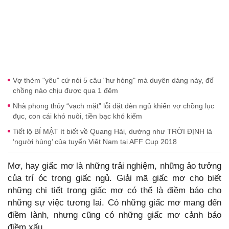
Vợ thèm "yêu" cứ nói 5 câu "hư hỏng" mà duyên dáng này, đố
chồng nào chịu được qua 1 đêm
Nhà phong thủy “vạch mặt” lỗi đặt đèn ngủ khiến vợ chồng lục
đục, con cái khó nuôi, tiền bạc khó kiếm
Tiết lộ BÍ MẬT ít biết về Quang Hải, dường như TRỜI ĐỊNH là
‘người hùng’ của tuyển Việt Nam tại AFF Cup 2018
Mơ, hay giấc mơ là những trải nghiệm, những ảo tưởng
của trí óc trong giấc ngủ. Giải mã giấc mơ cho biết
những chi tiết trong giấc mơ có thể là điềm báo cho
những sự việc tương lai. Có những giấc mơ mang đến
điềm lành, nhưng cũng có những giấc mơ cảnh báo
điềm xấu.