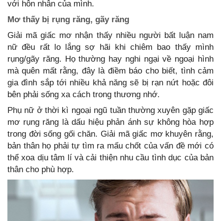
với hôn nhân của mình.
Mơ thấy bị rụng răng, gãy răng
Giải mã giấc mơ nhận thấy nhiều người bất luận nam
nữ đều rất lo lắng sợ hãi khi chiêm bao thấy mình
rụng/gãy răng. Họ thường hay nghi ngại về ngoại hình
mà quên mất rằng, đây là điềm báo cho biết, tình cảm
gia đình sắp tới nhiều khả năng sẽ bị rạn nứt hoặc đôi
bên phải sống xa cách trong thương nhớ.
Phụ nữ ở thời kì ngoại ngũ tuần thường xuyên gặp giấc
mơ rụng răng là dấu hiệu phản ánh sự không hòa hợp
trong đời sống gối chăn. Giải mã giấc mơ khuyên rằng,
bản thân họ phải tự tìm ra mấu chốt của vấn đề mới có
thể xoa dịu tâm lí và cải thiện nhu cầu tình dục của bản
thân cho phù hợp.