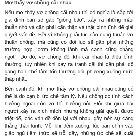
Mơ thấy vợ chồng cãi nhau
Nếu mơ thấy vợ chồng cãi nhau thì có nghĩa là sắp tới
gia đình bạn sẽ gặp “giông bão”, xảy ra những mâu
thuẫn nhỏ và cần phải cẩn thận và thật bình tĩnh để giải
quyết vấn đề. Bởi vì không phải lúc nào cũng thuận vợ
thuận chồng, mà cũng có đôi lúc sẽ gặp phải những
trường hợp “cơm không lành mà canh cũng chẳng
ngọt”. Do đó, vợ chồng đôi khi cãi nhau là điều bình
thường, tuy nhiên khi xảy ra tranh cãi thì cần phải cố
gặng hạn chế làm tổn thương đối phương xuống mức
thấp nhất.
Bên cạnh đó, khi mơ thấy vợ chồng cãi nhau cũng có
thể là do bạn bị ức chế tâm lý. Nếu chồng có tính cách
hướng ngoại còn vợ thì hướng nội. Đôi khi giữa hai
người xảy ra xích mích nhưng không giải quyết được
triệt để, các vấn đề dồn lại với nhau, gây nên sự căng
thẳng thần kinh. Mỗi khi đêm xuống, lúc bạn chìm vào
giấc ngủ tiềm thức sẽ trỗi dậy, những ức chế sẽ xuất