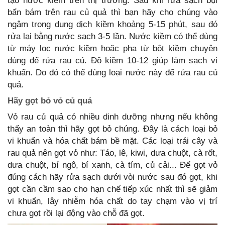
tạo nước kiềm trên thị trường. Sau khi rửa sạch bụi
bẩn bám trên rau củ quả thì bạn hãy cho chúng vào
ngâm trong dung dịch kiềm khoảng 5-15 phút, sau đó
rửa lại bằng nước sạch 3-5 lần. Nước kiềm có thể dùng
từ máy lọc nước kiềm hoặc pha từ bột kiềm chuyên
dùng để rửa rau củ. Độ kiềm 10-12 giúp làm sạch vi
khuẩn. Do đó có thể dùng loại nước này để rửa rau củ
quả.
Hãy gọt bỏ vỏ củ quả
Vỏ rau củ quả có nhiều dinh dưỡng nhưng nếu không
thấy an toàn thì hãy gọt bỏ chúng. Đây là cách loại bỏ
vi khuẩn và hóa chất bám bề mặt. Các loại trái cây và
rau quả nên gọt vỏ như: Táo, lê, kiwi, dưa chuột, cà rốt,
dưa chuột, bí ngô, bí xanh, cà tím, củ cải... Để gọt vỏ
đúng cách hãy rửa sạch dưới vòi nước sau đó gọt, khi
gọt cần cầm sao cho hạn chế tiếp xúc nhất thì sẽ giảm
vi khuẩn, lây nhiễm hóa chất do tay chạm vào vị trí
chưa gọt rồi lại động vào chỗ đã gọt.