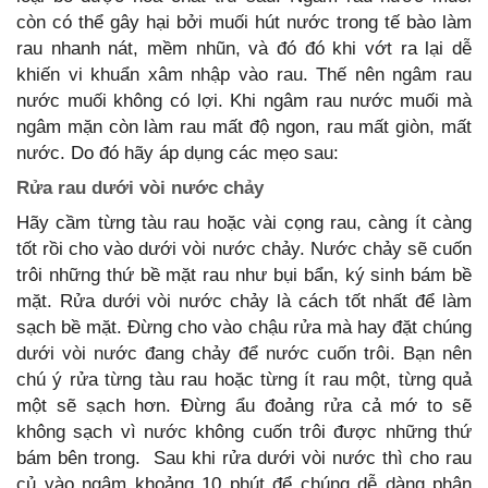
còn có thể gây hại bởi muối hút nước trong tế bào làm
rau nhanh nát, mềm nhũn, và đó đó khi vớt ra lại dễ
khiến vi khuẩn xâm nhập vào rau. Thế nên ngâm rau
nước muối không có lợi. Khi ngâm rau nước muối mà
ngâm mặn còn làm rau mất độ ngon, rau mất giòn, mất
nước. Do đó hãy áp dụng các mẹo sau:
Rửa rau dưới vòi nước chảy
Hãy cầm từng tàu rau hoặc vài cọng rau, càng ít càng
tốt rồi cho vào dưới vòi nước chảy. Nước chảy sẽ cuốn
trôi những thứ bề mặt rau như bụi bẩn, ký sinh bám bề
mặt. Rửa dưới vòi nước chảy là cách tốt nhất để làm
sạch bề mặt. Đừng cho vào chậu rửa mà hay đặt chúng
dưới vòi nước đang chảy để nước cuốn trôi. Bạn nên
chú ý rửa từng tàu rau hoặc từng ít rau một, từng quả
một sẽ sạch hơn. Đừng ẩu đoảng rửa cả mớ to sẽ
không sạch vì nước không cuốn trôi được những thứ
bám bên trong. Sau khi rửa dưới vòi nước thì cho rau
củ vào ngâm khoảng 10 phút để chúng dễ dàng phân