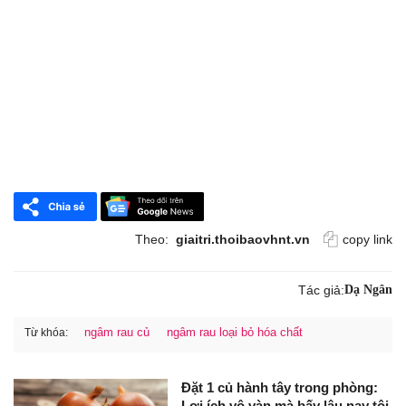
Theo:
giaitri.thoibaovhnt.vn
copy link
Tác giả:
Dạ Ngân
ngâm rau củ
ngâm rau loại bỏ hóa chất
Từ khóa:
Đặt 1 củ hành tây trong phòng:
Lợi ích vô vàn mà bấy lâu nay tôi