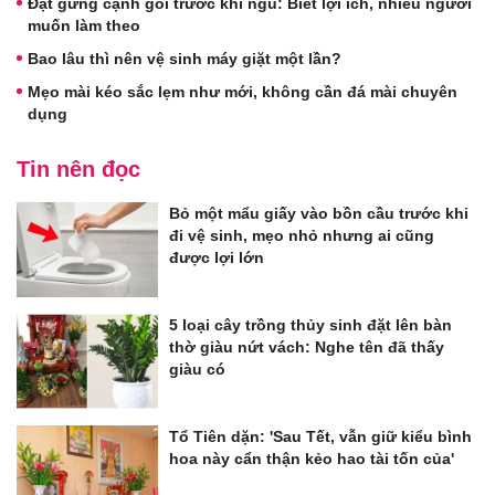
Đặt gừng cạnh gối trước khi ngủ: Biết lợi ích, nhiều người
muốn làm theo
Bao lâu thì nên vệ sinh máy giặt một lần?
Mẹo mài kéo sắc lẹm như mới, không cần đá mài chuyên
dụng
Tin nên đọc
Bỏ một mẩu giấy vào bồn cầu trước khi
đi vệ sinh, mẹo nhỏ nhưng ai cũng
được lợi lớn
5 loại cây trồng thủy sinh đặt lên bàn
thờ giàu nứt vách: Nghe tên đã thấy
giàu có
Tổ Tiên dặn: 'Sau Tết, vẫn giữ kiểu bình
hoa này cẩn thận kẻo hao tài tốn của'