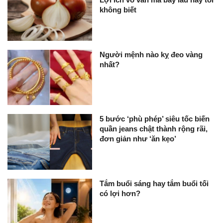
không biết
Người mệnh nào kỵ đeo vàng
nhất?
5 bước ‘phù phép’ siêu tốc biến
quần jeans chật thành rộng rãi,
đơn giản như ‘ăn kẹo’
Tắm buổi sáng hay tắm buổi tối
có lợi hơn?