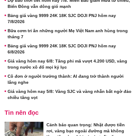
Dự báo thời tiết hôm nay 7/8: Miền Bắc giảm mưa từ chiều,
Biển Đông vẫn dông gió mạnh
Bảng giá vàng 9999 24K 18K SJC DOJI PNJ hôm nay
7/8/2026
Bữa cơm tri ân những người Mẹ Việt Nam anh hùng trong
tháng 7
Bảng giá vàng 9999 24K 18K SJC DOJI PNJ hôm nay
6/8/2026
Giá vàng hôm nay 6/8: Tăng phi mã vượt 4.200 USD, vàng
trong nước xô đổ mọi kỷ lục
Cô đơn ở người trưởng thành: AI đang trở thành người
lắng nghe
Giá vàng hôm nay 5/8: Vàng SJC và vàng nhẫn bất ngờ đảo
chiều tăng vọt
Tin nên đọc
Cảnh báo quan trọng: Nhặt được tiền
rơi, vàng bạc ngoài đường mà không