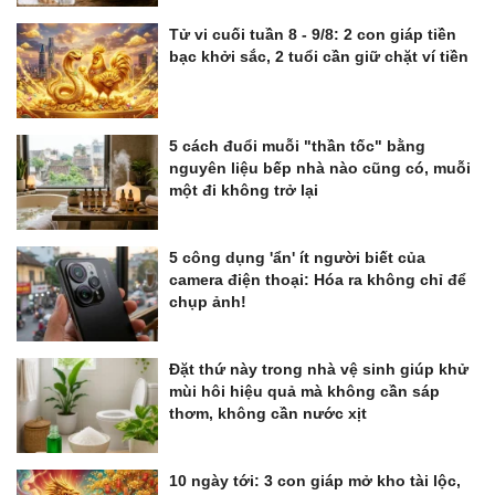
Tử vi cuối tuần 8 - 9/8: 2 con giáp tiền
bạc khởi sắc, 2 tuổi cần giữ chặt ví tiền
5 cách đuổi muỗi "thần tốc" bằng
nguyên liệu bếp nhà nào cũng có, muỗi
một đi không trở lại
5 công dụng 'ẩn' ít người biết của
camera điện thoại: Hóa ra không chỉ để
chụp ảnh!
Đặt thứ này trong nhà vệ sinh giúp khử
mùi hôi hiệu quả mà không cần sáp
thơm, không cần nước xịt
10 ngày tới: 3 con giáp mở kho tài lộc,